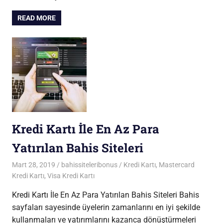
READ MORE
Kredi Kartı İle En Az Para
Yatırılan Bahis Siteleri
Mart 28, 2019
bahissiteleribonus
Kredi Kartı
,
Mastercard
Kredi Kartı
,
Visa Kredi Kartı
Kredi Kartı İle En Az Para Yatırılan Bahis Siteleri Bahis
sayfaları sayesinde üyelerin zamanlarını en iyi şekilde
kullanmaları ve yatırımlarını kazanca dönüştürmeleri