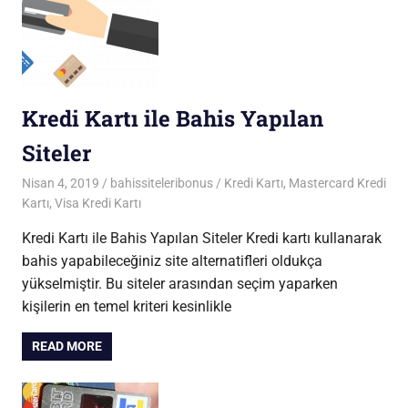
Kredi Kartı ile Bahis Yapılan
Siteler
Nisan 4, 2019
bahissiteleribonus
Kredi Kartı
,
Mastercard Kredi
Kartı
,
Visa Kredi Kartı
Kredi Kartı ile Bahis Yapılan Siteler Kredi kartı kullanarak
bahis yapabileceğiniz site alternatifleri oldukça
yükselmiştir. Bu siteler arasından seçim yaparken
kişilerin en temel kriteri kesinlikle
READ MORE