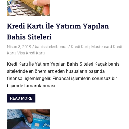
Kredi Kartı İle Yatırım Yapılan
Bahis Siteleri
Nisan 8, 2019
bahissiteleribonus
Kredi Kartı
,
Mastercard Kredi
Kartı
,
Visa Kredi Kartı
Kredi Kartı İle Yatırım Yapılan Bahis Siteleri Kaçak bahis
sitelerinde en önem arz eden hususların başında
finansal işlemler gelir. Finansal işlemlerin sorunsuz bir
biçimde tamamlanması
READ MORE