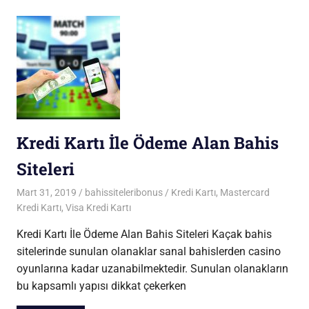
Kredi Kartı İle Ödeme Alan Bahis
Siteleri
Mart 31, 2019
bahissiteleribonus
Kredi Kartı
,
Mastercard
Kredi Kartı
,
Visa Kredi Kartı
Kredi Kartı İle Ödeme Alan Bahis Siteleri Kaçak bahis
sitelerinde sunulan olanaklar sanal bahislerden casino
oyunlarına kadar uzanabilmektedir. Sunulan olanakların
bu kapsamlı yapısı dikkat çekerken