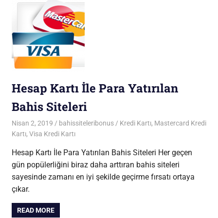
Hesap Kartı İle Para Yatırılan
Bahis Siteleri
Nisan 2, 2019
bahissiteleribonus
Kredi Kartı
,
Mastercard Kredi
Kartı
,
Visa Kredi Kartı
Hesap Kartı İle Para Yatırılan Bahis Siteleri Her geçen
gün popülerliğini biraz daha arttıran bahis siteleri
sayesinde zamanı en iyi şekilde geçirme fırsatı ortaya
çıkar.
READ MORE