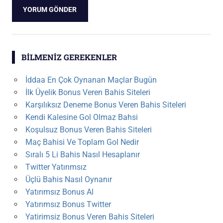
BILMENIZ GEREKENLER
İddaa En Çok Oynanan Maçlar Bugün
İlk Üyelik Bonus Veren Bahis Siteleri
Karşılıksız Deneme Bonus Veren Bahis Siteleri
Kendi Kalesine Gol Olmaz Bahsi
Koşulsuz Bonus Veren Bahis Siteleri
Maç Bahisi Ve Toplam Gol Nedir
Sıralı 5 Li Bahis Nasıl Hesaplanır
Twitter Yatırımsız
Üçlü Bahis Nasıl Oynanır
Yatırımsız Bonus Al
Yatırımsız Bonus Twitter
Yatirimsiz Bonus Veren Bahis Siteleri