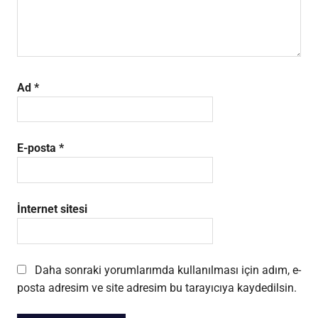
Ad
*
E-posta
*
İnternet sitesi
Daha sonraki yorumlarımda kullanılması için adım, e-
posta adresim ve site adresim bu tarayıcıya kaydedilsin.