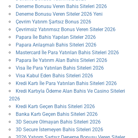
Deneme Bonusu Veren Bahis Siteleri 2026
Deneme Bonusu Veren Siteler 2026 Yeni
Çevrim Yatırım Şartsız Bonus 2026
Çevrimsiz Yatırımsız Bonus Veren Siteler 2026
Papara İle Bahis Yapılan Siteler 2026
Papara Anlaşmalı Bahis Siteleri 2026
Mastercard İle Para Yatırılan Bahis Siteleri 2026
Papara İle Yatırım Alan Bahis Siteleri 2026
Visa İle Para Yatırılan Bahis Siteleri 2026
Visa Kabul Eden Bahis Siteleri 2026
Kredi Kartı İle Para Yatırılan Bahis Siteleri 2026
Kredi Kartıyla Ödeme Alan Bahis Ve Casino Siteleri
2026
Kredi Kartı Geçen Bahis Siteleri 2026
Banka Kartı Geçen Bahis Siteleri 2026
3D Secure Olmayan Bahis Siteleri 2026
3D Secure İstemeyen Bahis Siteleri 2026
2026 Yatırım Şartsız Deneme Bonusu Veren Siteler