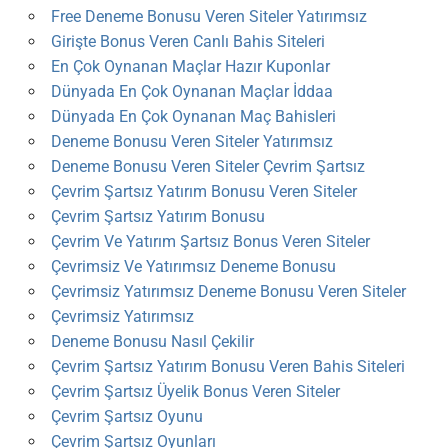
Free Deneme Bonusu Veren Siteler Yatırımsız
Girişte Bonus Veren Canlı Bahis Siteleri
En Çok Oynanan Maçlar Hazır Kuponlar
Dünyada En Çok Oynanan Maçlar İddaa
Dünyada En Çok Oynanan Maç Bahisleri
Deneme Bonusu Veren Siteler Yatırımsız
Deneme Bonusu Veren Siteler Çevrim Şartsız
Çevrim Şartsız Yatırım Bonusu Veren Siteler
Çevrim Şartsız Yatırım Bonusu
Çevrim Ve Yatırım Şartsız Bonus Veren Siteler
Çevrimsiz Ve Yatırımsız Deneme Bonusu
Çevrimsiz Yatırımsız Deneme Bonusu Veren Siteler
Çevrimsiz Yatırımsız
Deneme Bonusu Nasıl Çekilir
Çevrim Şartsız Yatırım Bonusu Veren Bahis Siteleri
Çevrim Şartsız Üyelik Bonus Veren Siteler
Çevrim Şartsız Oyunu
Çevrim Şartsız Oyunları