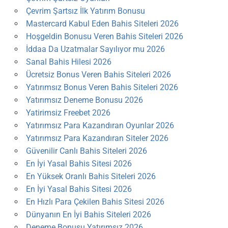
Çevrim Şartsız İlk Yatırım Bonusu
Mastercard Kabul Eden Bahis Siteleri 2026
Hoşgeldin Bonusu Veren Bahis Siteleri 2026
İddaa Da Uzatmalar Sayılıyor mu 2026
Sanal Bahis Hilesi 2026
Ücretsiz Bonus Veren Bahis Siteleri 2026
Yatırımsız Bonus Veren Bahis Siteleri 2026
Yatırımsız Deneme Bonusu 2026
Yatirimsiz Freebet 2026
Yatırımsız Para Kazandıran Oyunlar 2026
Yatırımsız Para Kazandıran Siteler 2026
Güvenilir Canlı Bahis Siteleri 2026
En İyi Yasal Bahis Sitesi 2026
En Yüksek Oranlı Bahis Siteleri 2026
En İyi Yasal Bahis Sitesi 2026
En Hızlı Para Çekilen Bahis Sitesi 2026
Dünyanın En İyi Bahis Siteleri 2026
Deneme Bonusu Yatırımsız 2026