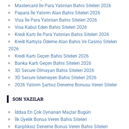
Mastercard İle Para Yatırılan Bahis Siteleri 2026
Papara İle Yatırım Alan Bahis Siteleri 2026
Visa İle Para Yatırılan Bahis Siteleri 2026
Visa Kabul Eden Bahis Siteleri 2026
Kredi Kartı İle Para Yatırılan Bahis Siteleri 2026
Kredi Kartıyla Ödeme Alan Bahis Ve Casino Siteleri
2026
Kredi Kartı Geçen Bahis Siteleri 2026
Banka Kartı Geçen Bahis Siteleri 2026
3D Secure Olmayan Bahis Siteleri 2026
3D Secure İstemeyen Bahis Siteleri 2026
2026 Yatırım Şartsız Deneme Bonusu Veren Siteler
SON YAZILAR
İddaa En Çok Oynanan Maçlar Bugün
İlk Üyelik Bonus Veren Bahis Siteleri
Karşılıksız Deneme Bonus Veren Bahis Siteleri