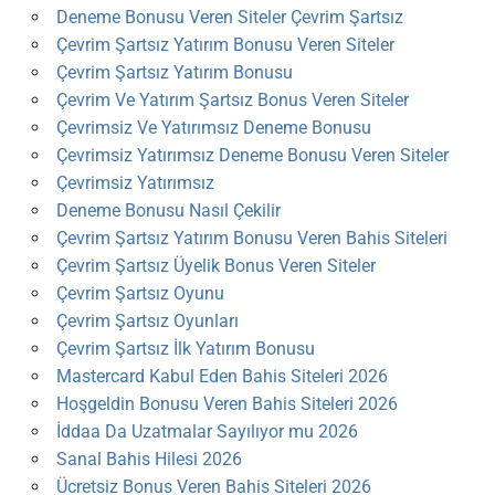
Deneme Bonusu Veren Siteler Çevrim Şartsız
Çevrim Şartsız Yatırım Bonusu Veren Siteler
Çevrim Şartsız Yatırım Bonusu
Çevrim Ve Yatırım Şartsız Bonus Veren Siteler
Çevrimsiz Ve Yatırımsız Deneme Bonusu
Çevrimsiz Yatırımsız Deneme Bonusu Veren Siteler
Çevrimsiz Yatırımsız
Deneme Bonusu Nasıl Çekilir
Çevrim Şartsız Yatırım Bonusu Veren Bahis Siteleri
Çevrim Şartsız Üyelik Bonus Veren Siteler
Çevrim Şartsız Oyunu
Çevrim Şartsız Oyunları
Çevrim Şartsız İlk Yatırım Bonusu
Mastercard Kabul Eden Bahis Siteleri 2026
Hoşgeldin Bonusu Veren Bahis Siteleri 2026
İddaa Da Uzatmalar Sayılıyor mu 2026
Sanal Bahis Hilesi 2026
Ücretsiz Bonus Veren Bahis Siteleri 2026