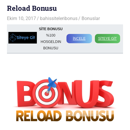
Reload Bonusu
Ekim 10, 2017
bahissiteleribonus
Bonuslar
SİTE BONUSU
%100
İNCELE
SİTEYE GİT
HOSGELDIN
BONUSU