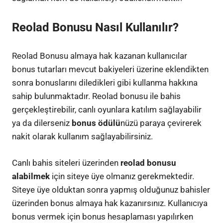
Reolad Bonusu Nasıl Kullanılır?
Reolad Bonusu almaya hak kazanan kullanıcılar
bonus tutarları mevcut bakiyeleri üzerine eklendikten
sonra bonuslarını diledikleri gibi kullanma hakkına
sahip bulunmaktadır. Reolad bonusu ile bahis
gerçekleştirebilir, canlı oyunlara katılım sağlayabilir
ya da dilerseniz
bonus ödülü
nüzü paraya çevirerek
nakit olarak kullanım sağlayabilirsiniz.
Canlı bahis siteleri üzerinden
reolad bonusu
alabilmek
için siteye üye olmanız gerekmektedir.
Siteye üye olduktan sonra yapmış olduğunuz bahisler
üzerinden bonus almaya hak kazanırsınız. Kullanıcıya
bonus vermek için bonus hesaplaması yapılırken