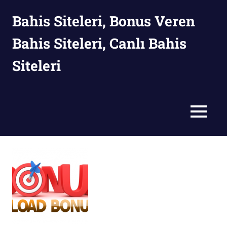
Skip
Bahis Siteleri, Bonus Veren
to
content
Bahis Siteleri, Canlı Bahis
Siteleri
Güvenilir
Bahis
sitelerini
MENU
ve
casino
sitelerinin
listelendiği
sitemizde
bahisle
ilgili
geniş
bilgilerede
ulaşabilirsiniz.