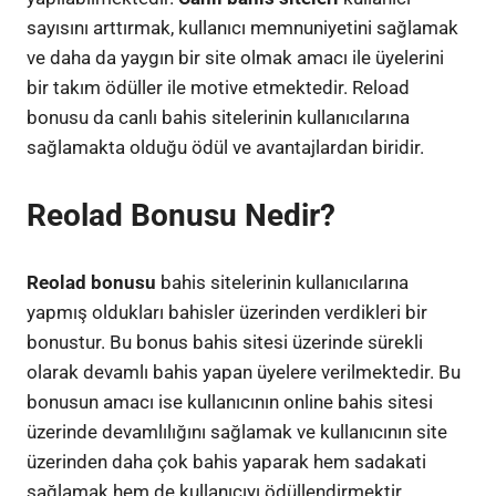
sayısını arttırmak, kullanıcı memnuniyetini sağlamak
ve daha da yaygın bir site olmak amacı ile üyelerini
bir takım ödüller ile motive etmektedir. Reload
bonusu da canlı bahis sitelerinin kullanıcılarına
sağlamakta olduğu ödül ve avantajlardan biridir.
Reolad Bonusu Nedir?
Reolad bonusu
bahis sitelerinin kullanıcılarına
yapmış oldukları bahisler üzerinden verdikleri bir
bonustur. Bu bonus bahis sitesi üzerinde sürekli
olarak devamlı bahis yapan üyelere verilmektedir. Bu
bonusun amacı ise kullanıcının online bahis sitesi
üzerinde devamlılığını sağlamak ve kullanıcının site
üzerinden daha çok bahis yaparak hem sadakati
sağlamak hem de kullanıcıyı ödüllendirmektir.