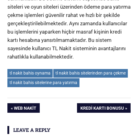
siteleri ve oyun siteleri üzerinden ödeme para yatırma
çekme işlemleri güvenilir rahat ve hızlı bir şekilde
gerçekleştirilebilmektedir. Aynı zamanda kullanıcılar
bu işlemlerini yaparken hiçbir masraf kişinin kredi
kartı hesabına yansıtılmamaktadır. Bu sistem
sayesinde kullanıcı TL Nakit sisteminin avantajlarını
rahatlıkla kullanabilmektedir.
tl nakit bahis oynama
tl nakit bahis sitelerinden para çekme
tl nakit bahis sitelerine para yatırma
Yazı
PREVIOUS
NEXT
WEB NAKIT
KREDI KARTI BONUSU
POST:
POST:
gezinmesi
LEAVE A REPLY