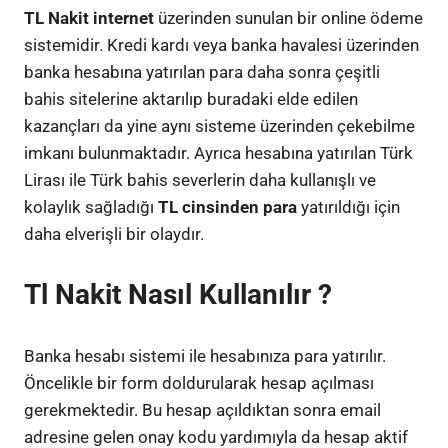
TL Nakit internet
üzerinden sunulan bir online ödeme
sistemidir. Kredi kardı veya banka havalesi üzerinden
banka hesabına yatırılan para daha sonra çeşitli
bahis sitelerine aktarılıp buradaki elde edilen
kazançları da yine aynı sisteme üzerinden çekebilme
imkanı bulunmaktadır. Ayrıca hesabına yatırılan Türk
Lirası ile Türk bahis severlerin daha kullanışlı ve
kolaylık sağladığı
TL cinsinden para
yatırıldığı için
daha elverişli bir olaydır.
Tl Nakit Nasıl Kullanılır ?
Banka hesabı sistemi ile hesabınıza para yatırılır.
Öncelikle bir form doldurularak hesap açılması
gerekmektedir. Bu hesap açıldıktan sonra email
adresine gelen onay kodu yardımıyla da hesap aktif