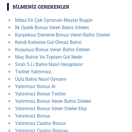
BILMENIZ GEREKENLER
İddaa En Çok Oynanan Maçlar Bugün
İlk Üyelik Bonus Veren Bahis Siteleri
Karşılıksız Deneme Bonus Veren Bahis Siteleri
Kendi Kalesine Gol Olmaz Bahsi
Koşulsuz Bonus Veren Bahis Siteleri
Maç Bahisi Ve Toplam Gol Nedir
Sıralı 5 Li Bahis Nasıl Hesaplanır
Twitter Yatırımsız
Üçlü Bahis Nasıl Oynanır
Yatırımsız Bonus Al
Yatırımsız Bonus Twitter
Yatirimsiz Bonus Veren Bahis Siteleri
Yatırımsız Bonus Veren Siteler Ekşi
Yatırımsız Bonus
Yatırımsız Casino Bonus
Yatırımsız Casino Bonusu