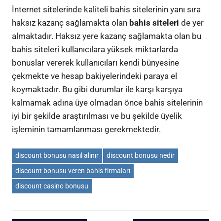
İnternet sitelerinde kaliteli bahis sitelerinin yanı sıra
haksız kazanç sağlamakta olan
bahis siteleri
de yer
almaktadır. Haksız yere kazanç sağlamakta olan bu
bahis siteleri kullanıcılara yüksek miktarlarda
bonuslar vererek kullanıcıları kendi bünyesine
çekmekte ve hesap bakiyelerindeki paraya el
koymaktadır. Bu gibi durumlar ile karşı karşıya
kalmamak adına üye olmadan önce bahis sitelerinin
iyi bir şekilde araştırılması ve bu şekilde üyelik
işleminin tamamlanması gerekmektedir.
discount bonusu nasıl alınır
discount bonusu nedir
discount bonusu veren bahis firmaları
discount casino bonusu