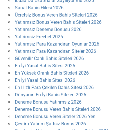
İddaa Da Uzatmalar Sayılıyor mu 2026
Sanal Bahis Hilesi 2026
Ücretsiz Bonus Veren Bahis Siteleri 2026
Yatırımsız Bonus Veren Bahis Siteleri 2026
Yatırımsız Deneme Bonusu 2026
Yatirimsiz Freebet 2026
Yatırımsız Para Kazandıran Oyunlar 2026
Yatırımsız Para Kazandıran Siteler 2026
Güvenilir Canlı Bahis Siteleri 2026
En İyi Yasal Bahis Sitesi 2026
En Yüksek Oranlı Bahis Siteleri 2026
En İyi Yasal Bahis Sitesi 2026
En Hızlı Para Çekilen Bahis Sitesi 2026
Dünyanın En İyi Bahis Siteleri 2026
Deneme Bonusu Yatırımsız 2026
Deneme Bonusu Veren Bahis Siteleri 2026
Deneme Bonusu Veren Siteler 2026 Yeni
Çevrim Yatırım Şartsız Bonus 2026