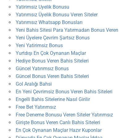
Yatirimsiz Uyelik Bonusu
Yatırımsız Üyelik Bonusu Veren Siteler
Yatırımsız Whatsapp Bonusları
Yeni Bahis Sitesi Para Yatırmadan Bonus Veren
Yeni Üyelere Çevrim Şartsız Bonus
Yeni Yatirimsiz Bonus
Yurtdışı En Çok Oynanan Maçlar
Hediye Bonus Veren Bahis Siteleri
Güncel Yatırımsız Bonus
Güncel Bonus Veren Bahis Siteleri
Gol Aralığı Bahsi
En Yeni Çevrimsiz Bonus Veren Bahis Siteleri
Engelli Bahis Sitelerine Nasıl Girilir
Free Bet Yatırımsız
Free Deneme Bonusu Veren Siteler Yatırımsız
Girişte Bonus Veren Canlı Bahis Siteleri
En Çok Oynanan Maçlar Hazır Kuponlar
Dünyada En Çok Oynanan Maçlar İddaa