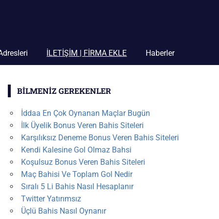
Adresleri
İLETİŞİM | FİRMA EKLE
Haberler
BILMENIZ GEREKENLER
İddaa En Çok Oynanan Maçlar Bugün
İlk Üyelik Bonus Veren Bahis Siteleri
Karşılıksız Deneme Bonus Veren Bahis Siteleri
Kendi Kalesine Gol Olmaz Bahsi
Koşulsuz Bonus Veren Bahis Siteleri
Maç Bahisi Ve Toplam Gol Nedir
Sıralı 5 Li Bahis Nasıl Hesaplanır
Twitter Yatırımsız
Üçlü Bahis Nasıl Oynanır