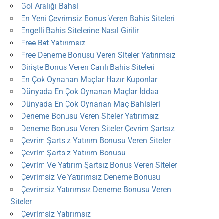
Gol Aralığı Bahsi
En Yeni Çevrimsiz Bonus Veren Bahis Siteleri
Engelli Bahis Sitelerine Nasıl Girilir
Free Bet Yatırımsız
Free Deneme Bonusu Veren Siteler Yatırımsız
Girişte Bonus Veren Canlı Bahis Siteleri
En Çok Oynanan Maçlar Hazır Kuponlar
Dünyada En Çok Oynanan Maçlar İddaa
Dünyada En Çok Oynanan Maç Bahisleri
Deneme Bonusu Veren Siteler Yatırımsız
Deneme Bonusu Veren Siteler Çevrim Şartsız
Çevrim Şartsız Yatırım Bonusu Veren Siteler
Çevrim Şartsız Yatırım Bonusu
Çevrim Ve Yatırım Şartsız Bonus Veren Siteler
Çevrimsiz Ve Yatırımsız Deneme Bonusu
Çevrimsiz Yatırımsız Deneme Bonusu Veren
Siteler
Çevrimsiz Yatırımsız