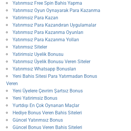
Yatırımsız Free Spin Bahis Yapma
Yatırımsız Oyun Oynayarak Para Kazanma
Yatirimsiz Para Kazan
Yatırımsız Para Kazandıran Uygulamalar
Yatırımsız Para Kazanma Oyunları
Yatırımsız Para Kazanma Yolları
Yatırımsız Siteler
Yatirimsiz Uyelik Bonusu
Yatırımsız Üyelik Bonusu Veren Siteler
Yatırımsız Whatsapp Bonusları
Yeni Bahis Sitesi Para Yatırmadan Bonus
Veren
Yeni Üyelere Çevrim Şartsız Bonus
Yeni Yatirimsiz Bonus
Yurtdışı En Çok Oynanan Maçlar
Hediye Bonus Veren Bahis Siteleri
Güncel Yatırımsız Bonus
Güncel Bonus Veren Bahis Siteleri