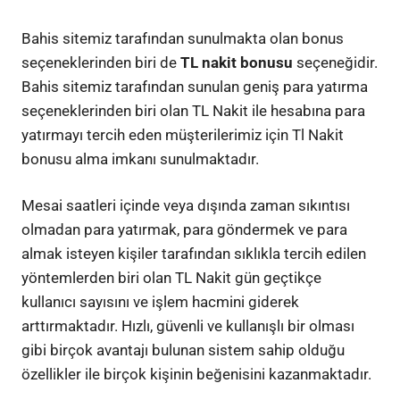
Bahis sitemiz tarafından sunulmakta olan bonus
seçeneklerinden biri de
TL nakit bonusu
seçeneğidir.
Bahis sitemiz tarafından sunulan geniş para yatırma
seçeneklerinden biri olan TL Nakit ile hesabına para
yatırmayı tercih eden müşterilerimiz için Tl Nakit
bonusu alma imkanı sunulmaktadır.
Mesai saatleri içinde veya dışında zaman sıkıntısı
olmadan para yatırmak, para göndermek ve para
almak isteyen kişiler tarafından sıklıkla tercih edilen
yöntemlerden biri olan TL Nakit gün geçtikçe
kullanıcı sayısını ve işlem hacmini giderek
arttırmaktadır. Hızlı, güvenli ve kullanışlı bir olması
gibi birçok avantajı bulunan sistem sahip olduğu
özellikler ile birçok kişinin beğenisini kazanmaktadır.