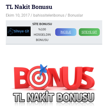
TL Nakit Bonusu
Ekim 10, 2017
bahissiteleribonus
Bonuslar
SİTE BONUSU
%100
İNCELE
SİTEYE GİT
HOSGELDIN
BONUSU