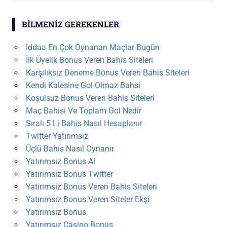
BILMENIZ GEREKENLER
İddaa En Çok Oynanan Maçlar Bugün
İlk Üyelik Bonus Veren Bahis Siteleri
Karşılıksız Deneme Bonus Veren Bahis Siteleri
Kendi Kalesine Gol Olmaz Bahsi
Koşulsuz Bonus Veren Bahis Siteleri
Maç Bahisi Ve Toplam Gol Nedir
Sıralı 5 Li Bahis Nasıl Hesaplanır
Twitter Yatırımsız
Üçlü Bahis Nasıl Oynanır
Yatırımsız Bonus Al
Yatırımsız Bonus Twitter
Yatirimsiz Bonus Veren Bahis Siteleri
Yatırımsız Bonus Veren Siteler Ekşi
Yatırımsız Bonus
Yatırımsız Casino Bonus