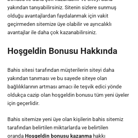
yakından tanıyabilirsiniz. Sitenin sizlere sunmuş
olduğu avantajlardan faydalanmak için vakit
geçirmeden sitemize üye olabilir ve ayrıcalıklı
avantajlar ile daha çok kazanabilirsiniz.
Hoşgeldin Bonusu Hakkında
Bahis sitesi tarafından müşterilerin siteyi daha
yakından tanıması ve bu sayede siteye olan
bağlılıklarının artması amacı ile teşvik edici yönde
oldukça cazip olan hoşgeldin bonusu tüm yeni üyeler
için geçerlidir.
Bahis sitemize yeni üye olan kişilerin bahis sitemiz
tarafından belirtilen miktarlarda ve belirtilen
oranda
Hoşgeldin bonusu kazanma
hakkı