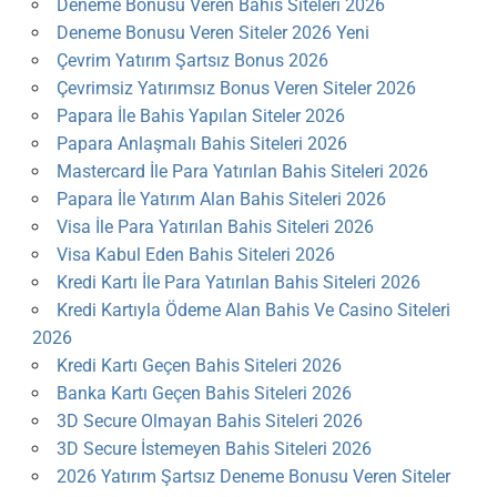
Deneme Bonusu Veren Bahis Siteleri 2026
Deneme Bonusu Veren Siteler 2026 Yeni
Çevrim Yatırım Şartsız Bonus 2026
Çevrimsiz Yatırımsız Bonus Veren Siteler 2026
Papara İle Bahis Yapılan Siteler 2026
Papara Anlaşmalı Bahis Siteleri 2026
Mastercard İle Para Yatırılan Bahis Siteleri 2026
Papara İle Yatırım Alan Bahis Siteleri 2026
Visa İle Para Yatırılan Bahis Siteleri 2026
Visa Kabul Eden Bahis Siteleri 2026
Kredi Kartı İle Para Yatırılan Bahis Siteleri 2026
Kredi Kartıyla Ödeme Alan Bahis Ve Casino Siteleri
2026
Kredi Kartı Geçen Bahis Siteleri 2026
Banka Kartı Geçen Bahis Siteleri 2026
3D Secure Olmayan Bahis Siteleri 2026
3D Secure İstemeyen Bahis Siteleri 2026
2026 Yatırım Şartsız Deneme Bonusu Veren Siteler