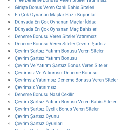
Free Deneme Bonusu Veren Siteler Yatırımsız
Girişte Bonus Veren Canlı Bahis Siteleri
En Çok Oynanan Maçlar Hazır Kuponlar
Dünyada En Çok Oynanan Maçlar İddaa
Dünyada En Çok Oynanan Maç Bahisleri
Deneme Bonusu Veren Siteler Yatırımsız
Deneme Bonusu Veren Siteler Çevrim Şartsız
Çevrim Şartsız Yatırım Bonusu Veren Siteler
Çevrim Şartsız Yatırım Bonusu
Çevrim Ve Yatırım Şartsız Bonus Veren Siteler
Çevrimsiz Ve Yatırımsız Deneme Bonusu
Çevrimsiz Yatırımsız Deneme Bonusu Veren Siteler
Çevrimsiz Yatırımsız
Deneme Bonusu Nasıl Çekilir
Çevrim Şartsız Yatırım Bonusu Veren Bahis Siteleri
Çevrim Şartsız Üyelik Bonus Veren Siteler
Çevrim Şartsız Oyunu
Çevrim Şartsız Oyunları