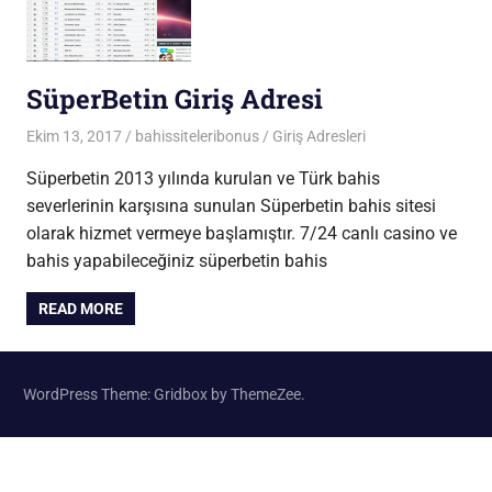
SüperBetin Giriş Adresi
Ekim 13, 2017
bahissiteleribonus
Giriş Adresleri
Süperbetin 2013 yılında kurulan ve Türk bahis
severlerinin karşısına sunulan Süperbetin bahis sitesi
olarak hizmet vermeye başlamıştır. 7/24 canlı casino ve
bahis yapabileceğiniz süperbetin bahis
READ MORE
WordPress Theme: Gridbox by ThemeZee.