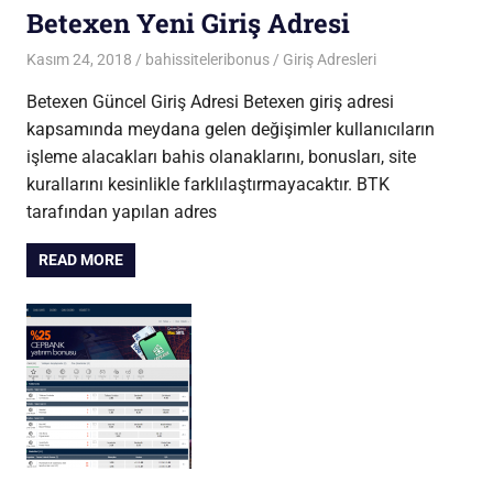
Betexen Yeni Giriş Adresi
Kasım 24, 2018
bahissiteleribonus
Giriş Adresleri
Betexen Güncel Giriş Adresi Betexen giriş adresi
kapsamında meydana gelen değişimler kullanıcıların
işleme alacakları bahis olanaklarını, bonusları, site
kurallarını kesinlikle farklılaştırmayacaktır. BTK
tarafından yapılan adres
READ MORE