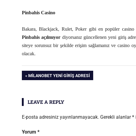
Pinbahis Casino
Bakara, Blackjack, Rulet, Poker gibi en popüler casino o
Pinbahis açılmıyor
diyorsanız güncellenen yeni giriş adre
siteye sorunsuz bir şekilde erişim sağlamanız ve casino 
olacak.
Yazı
PREVIOUS
MILANOBET YENI GIRIŞ ADRESI
POST:
gezinmesi
LEAVE A REPLY
E-posta adresiniz yayınlanmayacak.
Gerekli alanlar
*
Yorum
*