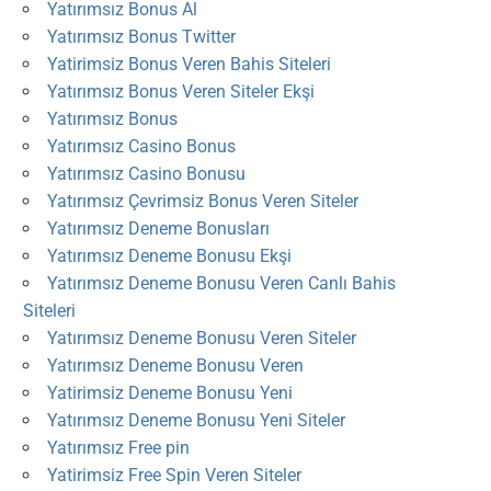
Yatırımsız Bonus Al
Yatırımsız Bonus Twitter
Yatirimsiz Bonus Veren Bahis Siteleri
Yatırımsız Bonus Veren Siteler Ekşi
Yatırımsız Bonus
Yatırımsız Casino Bonus
Yatırımsız Casino Bonusu
Yatırımsız Çevrimsiz Bonus Veren Siteler
Yatırımsız Deneme Bonusları
Yatırımsız Deneme Bonusu Ekşi
Yatırımsız Deneme Bonusu Veren Canlı Bahis
Siteleri
Yatırımsız Deneme Bonusu Veren Siteler
Yatırımsız Deneme Bonusu Veren
Yatirimsiz Deneme Bonusu Yeni
Yatırımsız Deneme Bonusu Yeni Siteler
Yatırımsız Free pin
Yatirimsiz Free Spin Veren Siteler