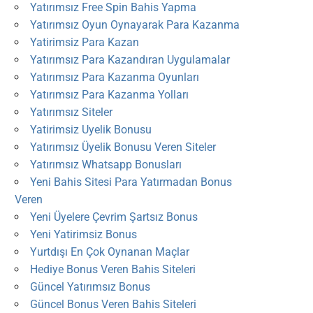
Yatırımsız Free Spin Bahis Yapma
Yatırımsız Oyun Oynayarak Para Kazanma
Yatirimsiz Para Kazan
Yatırımsız Para Kazandıran Uygulamalar
Yatırımsız Para Kazanma Oyunları
Yatırımsız Para Kazanma Yolları
Yatırımsız Siteler
Yatirimsiz Uyelik Bonusu
Yatırımsız Üyelik Bonusu Veren Siteler
Yatırımsız Whatsapp Bonusları
Yeni Bahis Sitesi Para Yatırmadan Bonus
Veren
Yeni Üyelere Çevrim Şartsız Bonus
Yeni Yatirimsiz Bonus
Yurtdışı En Çok Oynanan Maçlar
Hediye Bonus Veren Bahis Siteleri
Güncel Yatırımsız Bonus
Güncel Bonus Veren Bahis Siteleri