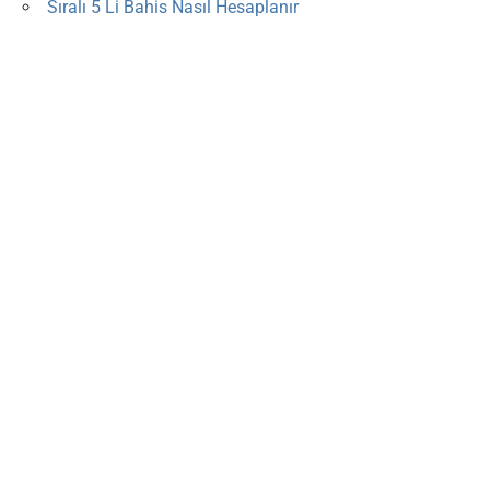
Sıralı 5 Li Bahis Nasıl Hesaplanır