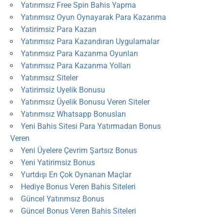
Yatırımsız Free Spin Bahis Yapma
Yatırımsız Oyun Oynayarak Para Kazanma
Yatirimsiz Para Kazan
Yatırımsız Para Kazandıran Uygulamalar
Yatırımsız Para Kazanma Oyunları
Yatırımsız Para Kazanma Yolları
Yatırımsız Siteler
Yatirimsiz Uyelik Bonusu
Yatırımsız Üyelik Bonusu Veren Siteler
Yatırımsız Whatsapp Bonusları
Yeni Bahis Sitesi Para Yatırmadan Bonus
Veren
Yeni Üyelere Çevrim Şartsız Bonus
Yeni Yatirimsiz Bonus
Yurtdışı En Çok Oynanan Maçlar
Hediye Bonus Veren Bahis Siteleri
Güncel Yatırımsız Bonus
Güncel Bonus Veren Bahis Siteleri