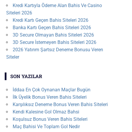
Kredi Kartıyla Ödeme Alan Bahis Ve Casino
Siteleri 2026
Kredi Kartı Geçen Bahis Siteleri 2026
Banka Kartı Geçen Bahis Siteleri 2026
3D Secure Olmayan Bahis Siteleri 2026
3D Secure İstemeyen Bahis Siteleri 2026
2026 Yatırım Şartsız Deneme Bonusu Veren
Siteler
SON YAZILAR
İddaa En Çok Oynanan Maçlar Bugün
İlk Üyelik Bonus Veren Bahis Siteleri
Karşılıksız Deneme Bonus Veren Bahis Siteleri
Kendi Kalesine Gol Olmaz Bahsi
Koşulsuz Bonus Veren Bahis Siteleri
Maç Bahisi Ve Toplam Gol Nedir