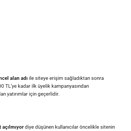
ncel alan adı
ile siteye erişim sağladıktan sonra
500 TL’ye kadar ilk üyelik kampanyasından
an yatırımlar için geçerlidir.
t açılmıyor
diye düşünen kullanıcılar öncelikle sitenin