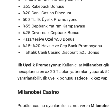
%65
Rakeback Bonusu
%20
Canlı Casino Discount
500
TL İlk Üyelik Promosyonu
%55
Cepbank Yatırım Kampanyası
%25
Çevrimsiz Cepbank Bonus
Pazartesiye
Özel %50 Bonus
%15-
%20 Havale ve Cep Bank Promosyonu
Haftalık
Canlı Casino Discount %25 Bonus
İlk Üyelik Promosyonu:
Kullanıcılar
Milanobet gü
hesaplarına en az 20 TL olan yatırımları yaparak 
yararlanabilir. İlk üyelik bonusu sadece ilk kez yapıl
Milanobet Casino
Popüler casino oyunları ile hizmet veren
Milanobe