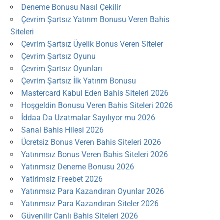
Deneme Bonusu Nasıl Çekilir
Çevrim Şartsız Yatırım Bonusu Veren Bahis
Siteleri
Çevrim Şartsız Üyelik Bonus Veren Siteler
Çevrim Şartsız Oyunu
Çevrim Şartsız Oyunları
Çevrim Şartsız İlk Yatırım Bonusu
Mastercard Kabul Eden Bahis Siteleri 2026
Hoşgeldin Bonusu Veren Bahis Siteleri 2026
İddaa Da Uzatmalar Sayılıyor mu 2026
Sanal Bahis Hilesi 2026
Ücretsiz Bonus Veren Bahis Siteleri 2026
Yatırımsız Bonus Veren Bahis Siteleri 2026
Yatırımsız Deneme Bonusu 2026
Yatirimsiz Freebet 2026
Yatırımsız Para Kazandıran Oyunlar 2026
Yatırımsız Para Kazandıran Siteler 2026
Güvenilir Canlı Bahis Siteleri 2026