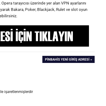
 Opera tarayıcısı üzerinde yer alan VPN ayarlarını
ayarak Bakara, Poker, Blackjack, Rulet ve slot oyun
bilirsiniz.
NEXT
PINBAHIS YENI GIRIŞ ADRESI
POST:
ile işaretlenmişlerdir