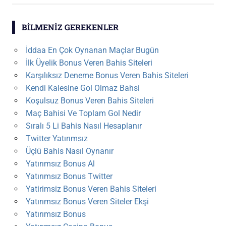
BILMENIZ GEREKENLER
İddaa En Çok Oynanan Maçlar Bugün
İlk Üyelik Bonus Veren Bahis Siteleri
Karşılıksız Deneme Bonus Veren Bahis Siteleri
Kendi Kalesine Gol Olmaz Bahsi
Koşulsuz Bonus Veren Bahis Siteleri
Maç Bahisi Ve Toplam Gol Nedir
Sıralı 5 Li Bahis Nasıl Hesaplanır
Twitter Yatırımsız
Üçlü Bahis Nasıl Oynanır
Yatırımsız Bonus Al
Yatırımsız Bonus Twitter
Yatirimsiz Bonus Veren Bahis Siteleri
Yatırımsız Bonus Veren Siteler Ekşi
Yatırımsız Bonus