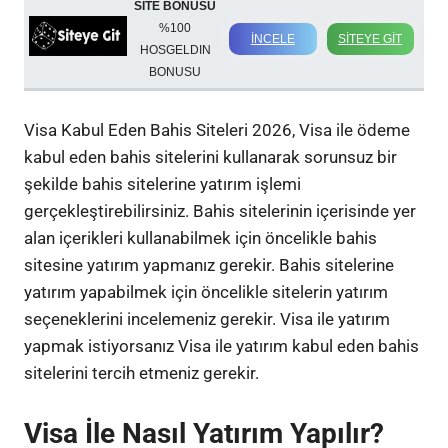
SİTE BONUSU
%100
İNCELE
SİTEYE GİT
HOSGELDIN
BONUSU
Visa Kabul Eden Bahis Siteleri 2026, Visa ile ödeme
kabul eden bahis sitelerini kullanarak sorunsuz bir
şekilde bahis sitelerine yatırım işlemi
gerçekleştirebilirsiniz. Bahis sitelerinin içerisinde yer
alan içerikleri kullanabilmek için öncelikle bahis
sitesine yatırım yapmanız gerekir. Bahis sitelerine
yatırım yapabilmek için öncelikle sitelerin yatırım
seçeneklerini incelemeniz gerekir. Visa ile yatırım
yapmak istiyorsanız Visa ile yatırım kabul eden bahis
sitelerini tercih etmeniz gerekir.
Visa İle Nasıl Yatırım Yapılır?