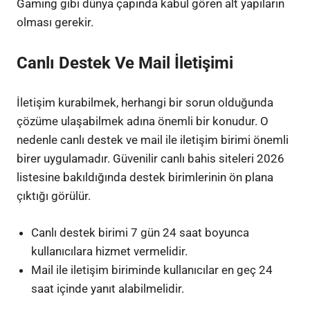
Gaming gibi dünya çapında kabul gören alt yapıların
olması gerekir.
Canlı Destek Ve Mail İletişimi
İletişim kurabilmek, herhangi bir sorun olduğunda
çözüme ulaşabilmek adına önemli bir konudur. O
nedenle canlı destek ve mail ile iletişim birimi önemli
birer uygulamadır. Güvenilir canlı bahis siteleri 2026
listesine bakıldığında destek birimlerinin ön plana
çıktığı görülür.
Canlı destek birimi 7 gün 24 saat boyunca
kullanıcılara hizmet vermelidir.
Mail ile iletişim biriminde kullanıcılar en geç 24
saat içinde yanıt alabilmelidir.