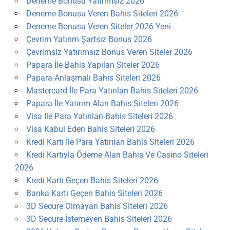
Deneme Bonusu Yatırımsız 2026
Deneme Bonusu Veren Bahis Siteleri 2026
Deneme Bonusu Veren Siteler 2026 Yeni
Çevrim Yatırım Şartsız Bonus 2026
Çevrimsiz Yatırımsız Bonus Veren Siteler 2026
Papara İle Bahis Yapılan Siteler 2026
Papara Anlaşmalı Bahis Siteleri 2026
Mastercard İle Para Yatırılan Bahis Siteleri 2026
Papara İle Yatırım Alan Bahis Siteleri 2026
Visa İle Para Yatırılan Bahis Siteleri 2026
Visa Kabul Eden Bahis Siteleri 2026
Kredi Kartı İle Para Yatırılan Bahis Siteleri 2026
Kredi Kartıyla Ödeme Alan Bahis Ve Casino Siteleri
2026
Kredi Kartı Geçen Bahis Siteleri 2026
Banka Kartı Geçen Bahis Siteleri 2026
3D Secure Olmayan Bahis Siteleri 2026
3D Secure İstemeyen Bahis Siteleri 2026