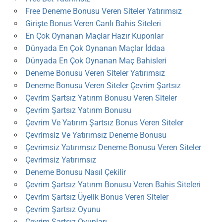
Free Deneme Bonusu Veren Siteler Yatırımsız
Girişte Bonus Veren Canlı Bahis Siteleri
En Çok Oynanan Maçlar Hazır Kuponlar
Dünyada En Çok Oynanan Maçlar İddaa
Dünyada En Çok Oynanan Maç Bahisleri
Deneme Bonusu Veren Siteler Yatırımsız
Deneme Bonusu Veren Siteler Çevrim Şartsız
Çevrim Şartsız Yatırım Bonusu Veren Siteler
Çevrim Şartsız Yatırım Bonusu
Çevrim Ve Yatırım Şartsız Bonus Veren Siteler
Çevrimsiz Ve Yatırımsız Deneme Bonusu
Çevrimsiz Yatırımsız Deneme Bonusu Veren Siteler
Çevrimsiz Yatırımsız
Deneme Bonusu Nasıl Çekilir
Çevrim Şartsız Yatırım Bonusu Veren Bahis Siteleri
Çevrim Şartsız Üyelik Bonus Veren Siteler
Çevrim Şartsız Oyunu
Çevrim Şartsız Oyunları