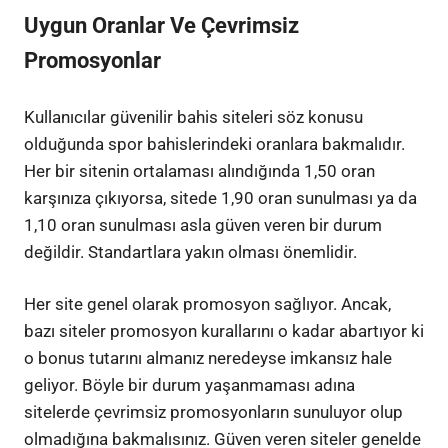
Uygun Oranlar Ve Çevrimsiz
Promosyonlar
Kullanıcılar güvenilir bahis siteleri söz konusu
olduğunda spor bahislerindeki oranlara bakmalıdır.
Her bir sitenin ortalaması alındığında 1,50 oran
karşınıza çıkıyorsa, sitede 1,90 oran sunulması ya da
1,10 oran sunulması asla güven veren bir durum
değildir. Standartlara yakın olması önemlidir.
Her site genel olarak promosyon sağlıyor. Ancak,
bazı siteler promosyon kurallarını o kadar abartıyor ki
o bonus tutarını almanız neredeyse imkansız hale
geliyor. Böyle bir durum yaşanmaması adına
sitelerde çevrimsiz promosyonların sunuluyor olup
olmadığına bakmalısınız. Güven veren siteler genelde