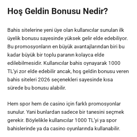
Hoş Geldin Bonusu Nedir?
Bahis sitelerine yeni üye olan kullanıcılar sunulan ilk
üyelik bonusu sayesinde yüksek gelir elde edebiliyor.
Bu promosyonların en büyük avantajlarından biri bu
kadar büyük bir toplu paranın kolayca elde
edilebilmesidir. Kullanıcılar bahis oynayarak 1000
TL’yi zor elde edebilir ancak, hoş geldin bonusu veren
bahis siteleri 2026 seçenekleri sayesinde kısa
sürede bu bonusu alabilir.
Hem spor hem de casino için farklı promosyonlar
sunulur. Yani bunlardan sadece bir tanesini seçmek
gerekir. Böylelikle kullanıcılar 1000 TL’yi ya spor
bahislerinde ya da casino oyunlarında kullanabilir.