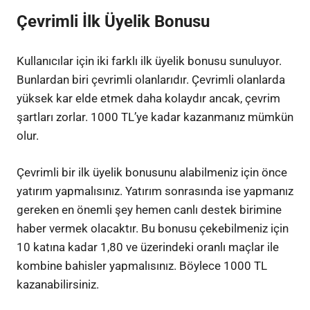
Çevrimli İlk Üyelik Bonusu
Kullanıcılar için iki farklı ilk üyelik bonusu sunuluyor.
Bunlardan biri çevrimli olanlarıdır. Çevrimli olanlarda
yüksek kar elde etmek daha kolaydır ancak, çevrim
şartları zorlar. 1000 TL’ye kadar kazanmanız mümkün
olur.
Çevrimli bir ilk üyelik bonusunu alabilmeniz için önce
yatırım yapmalısınız. Yatırım sonrasında ise yapmanız
gereken en önemli şey hemen canlı destek birimine
haber vermek olacaktır. Bu bonusu çekebilmeniz için
10 katına kadar 1,80 ve üzerindeki oranlı maçlar ile
kombine bahisler yapmalısınız. Böylece 1000 TL
kazanabilirsiniz.