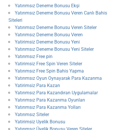
Yatırımsız Deneme Bonusu Ekşi
Yatırımsız Deneme Bonusu Veren Canlı Bahis
Siteleri
Yatırımsız Deneme Bonusu Veren Siteler
Yatırımsız Deneme Bonusu Veren
Yatirimsiz Deneme Bonusu Yeni
Yatırımsız Deneme Bonusu Yeni Siteler
Yatırımsız Free pin
Yatirimsiz Free Spin Veren Siteler
Yatırımsız Free Spin Bahis Yapma
Yatırımsız Oyun Oynayarak Para Kazanma
Yatirimsiz Para Kazan
Yatırımsız Para Kazandıran Uygulamalar
Yatırımsız Para Kazanma Oyunları
Yatırımsız Para Kazanma Yolları
Yatırımsız Siteler
Yatirimsiz Uyelik Bonusu
Yatırımsız Üyelik Bonusu Veren Siteler