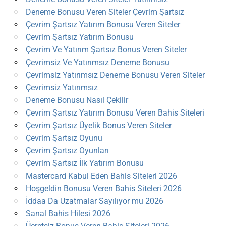
Deneme Bonusu Veren Siteler Çevrim Şartsız
Çevrim Şartsız Yatırım Bonusu Veren Siteler
Çevrim Şartsız Yatırım Bonusu
Çevrim Ve Yatırım Şartsız Bonus Veren Siteler
Çevrimsiz Ve Yatırımsız Deneme Bonusu
Çevrimsiz Yatırımsız Deneme Bonusu Veren Siteler
Çevrimsiz Yatırımsız
Deneme Bonusu Nasıl Çekilir
Çevrim Şartsız Yatırım Bonusu Veren Bahis Siteleri
Çevrim Şartsız Üyelik Bonus Veren Siteler
Çevrim Şartsız Oyunu
Çevrim Şartsız Oyunları
Çevrim Şartsız İlk Yatırım Bonusu
Mastercard Kabul Eden Bahis Siteleri 2026
Hoşgeldin Bonusu Veren Bahis Siteleri 2026
İddaa Da Uzatmalar Sayılıyor mu 2026
Sanal Bahis Hilesi 2026