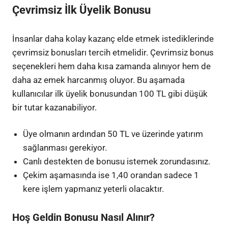
Çevrimsiz İlk Üyelik Bonusu
İnsanlar daha kolay kazanç elde etmek istediklerinde
çevrimsiz bonusları tercih etmelidir. Çevrimsiz bonus
seçenekleri hem daha kısa zamanda alınıyor hem de
daha az emek harcanmış oluyor. Bu aşamada
kullanıcılar ilk üyelik bonusundan 100 TL gibi düşük
bir tutar kazanabiliyor.
Üye olmanın ardından 50 TL ve üzerinde yatırım
sağlanması gerekiyor.
Canlı destekten de bonusu istemek zorundasınız.
Çekim aşamasında ise 1,40 orandan sadece 1
kere işlem yapmanız yeterli olacaktır.
Hoş Geldin Bonusu Nasıl Alınır?