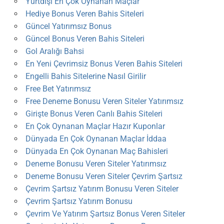
Yurtdışı En Çok Oynanan Maçlar
Hediye Bonus Veren Bahis Siteleri
Güncel Yatırımsız Bonus
Güncel Bonus Veren Bahis Siteleri
Gol Aralığı Bahsi
En Yeni Çevrimsiz Bonus Veren Bahis Siteleri
Engelli Bahis Sitelerine Nasıl Girilir
Free Bet Yatırımsız
Free Deneme Bonusu Veren Siteler Yatırımsız
Girişte Bonus Veren Canlı Bahis Siteleri
En Çok Oynanan Maçlar Hazır Kuponlar
Dünyada En Çok Oynanan Maçlar İddaa
Dünyada En Çok Oynanan Maç Bahisleri
Deneme Bonusu Veren Siteler Yatırımsız
Deneme Bonusu Veren Siteler Çevrim Şartsız
Çevrim Şartsız Yatırım Bonusu Veren Siteler
Çevrim Şartsız Yatırım Bonusu
Çevrim Ve Yatırım Şartsız Bonus Veren Siteler