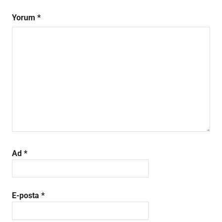
Yorum
*
Ad
*
E-posta
*