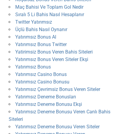
Maç Bahisi Ve Toplam Gol Nedir
Sıralı 5 Li Bahis Nasıl Hesaplanır
Twitter Yatırımsız
Üçlü Bahis Nasıl Oynanır
Yatırımsız Bonus Al
Yatırımsız Bonus Twitter
Yatirimsiz Bonus Veren Bahis Siteleri
Yatırımsız Bonus Veren Siteler Ekşi
Yatırımsız Bonus
Yatırımsız Casino Bonus
Yatırımsız Casino Bonusu
Yatırımsız Çevrimsiz Bonus Veren Siteler
Yatırımsız Deneme Bonusları
Yatırımsız Deneme Bonusu Ekşi
Yatırımsız Deneme Bonusu Veren Canlı Bahis
Siteleri
Yatırımsız Deneme Bonusu Veren Siteler