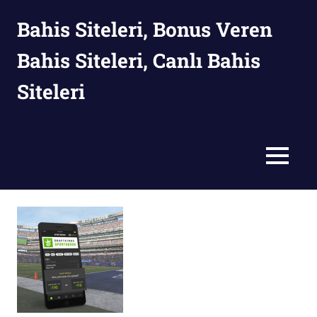
Skip
Bahis Siteleri, Bonus Veren
to
content
Bahis Siteleri, Canlı Bahis
Siteleri
Güvenilir
Bahis
sitelerini
MENU
ve
casino
sitelerinin
listelendiği
sitemizde
bahisle
ilgili
geniş
bilgilerede
ulaşabilirsiniz.