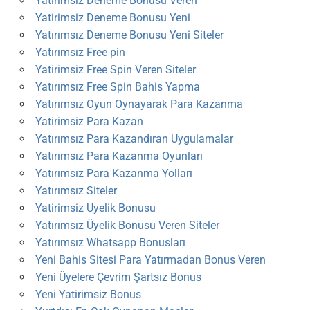
Yatırımsız Deneme Bonusu Veren
Yatirimsiz Deneme Bonusu Yeni
Yatırımsız Deneme Bonusu Yeni Siteler
Yatırımsız Free pin
Yatirimsiz Free Spin Veren Siteler
Yatırımsız Free Spin Bahis Yapma
Yatırımsız Oyun Oynayarak Para Kazanma
Yatirimsiz Para Kazan
Yatırımsız Para Kazandıran Uygulamalar
Yatırımsız Para Kazanma Oyunları
Yatırımsız Para Kazanma Yolları
Yatırımsız Siteler
Yatirimsiz Uyelik Bonusu
Yatırımsız Üyelik Bonusu Veren Siteler
Yatırımsız Whatsapp Bonusları
Yeni Bahis Sitesi Para Yatırmadan Bonus Veren
Yeni Üyelere Çevrim Şartsız Bonus
Yeni Yatirimsiz Bonus