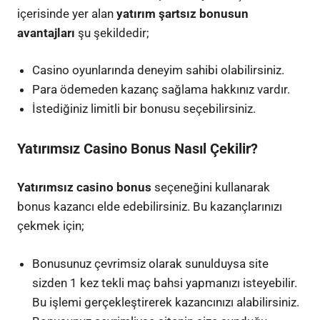
içerisinde yer alan
yatırım şartsız bonusun
avantajları
şu şekildedir;
Casino oyunlarında deneyim sahibi olabilirsiniz.
Para ödemeden kazanç sağlama hakkınız vardır.
İstediğiniz limitli bir bonusu seçebilirsiniz.
Yatırımsız Casino Bonus Nasıl Çekilir?
Yatırımsız casino bonus
seçeneğini kullanarak
bonus kazancı elde edebilirsiniz. Bu kazançlarınızı
çekmek için;
Bonusunuz çevrimsiz olarak sunulduysa site
sizden 1 kez tekli maç bahsi yapmanızı isteyebilir.
Bu işlemi gerçekleştirerek kazancınızı alabilirsiniz.