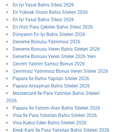
En İyi Yasal Bahis Sitesi 2026
En Yüksek Oranlı Bahis Siteleri 2026
En İyi Yasal Bahis Sitesi 2026
En Hızlı Para Çekilen Bahis Sitesi 2026
Dünyanın En İyi Bahis Siteleri 2026
Deneme Bonusu Yatırımsız 2026
Deneme Bonusu Veren Bahis Siteleri 2026
Deneme Bonusu Veren Siteler 2026 Yeni
Çevrim Yatırım Şartsız Bonus 2026
Çevrimsiz Yatırımsız Bonus Veren Siteler 2026
Papara İle Bahis Yapılan Siteler 2026
Papara Anlaşmalı Bahis Siteleri 2026
Mastercard İle Para Yatırılan Bahis Siteleri
2026
Papara İle Yatırım Alan Bahis Siteleri 2026
Visa İle Para Yatırılan Bahis Siteleri 2026
Visa Kabul Eden Bahis Siteleri 2026
Kredi Kartı İle Para Yatırılan Bahis Siteleri 2026