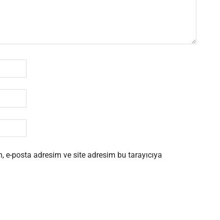
, e-posta adresim ve site adresim bu tarayıcıya