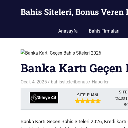
Skip
Bahis Siteleri, Bonus Veren B
to
content
Güvenilir
Bahis
Anasayfa
Bahis Firmaları
sitelerini
ve
casino
sitelerinin
listelendiği
Banka Kartı Geçen B
sitemizde
bahisle
ilgili
Ocak 4, 2025
bahissiteleribonus
Haberler
geniş
bilgilerede
SİTE
SİTE PUANI
ulaşabilirsiniz.
%100 
B
Banka Kartı Geçen Bahis Siteleri 2026, Kredi kartı