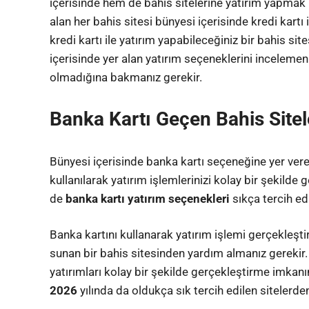
içerisinde hem de bahis sitelerine yatırım yapmak iç
alan her bahis sitesi bünyesi içerisinde kredi kart
kredi kartı ile yatırım yapabileceğiniz bir bahis sit
içerisinde yer alan yatırım seçeneklerini incelemeni
olmadığına bakmanız gerekir.
Banka Kartı Geçen Bahis Sitel
Bünyesi içerisinde banka kartı seçeneğine yer veren
kullanılarak yatırım işlemlerinizi kolay bir şekild
de
banka kartı yatırım seçenekleri
sıkça tercih edil
Banka kartını kullanarak yatırım işlemi gerçekleşti
sunan bir bahis sitesinden yardım almanız gerekir. B
yatırımları kolay bir şekilde gerçekleştirme imkan
2026
yılında da oldukça sık tercih edilen sitelerde