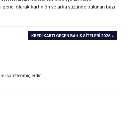
leri genel olarak kartın ön ve arka yüzünde bulunan bazı
NEXT
KREDI KARTI GEÇEN BAHIS SITELERI 2026
POST:
ile işaretlenmişlerdir