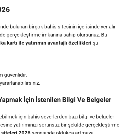
026
nde bulunan birçok bahis sitesinin içerisinde yer alır.
ekilde gerçekleştirme imkanına sahip olursunuz. Bu
a kartı ile yatırımın avantajlı özellikleri
şu
m güvenlidir.
ararlanabilirsiniz.
Yapmak İçin İstenilen Bilgi Ve Belgeler
rebilmek için bahis severlerden bazı bilgi ve belgeler
tesine yatırımınızı sorunsuz bir şekilde gerçekleştirme
 siteleri 2026
senesinde oldukça artmaya