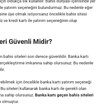
in oldukça sık kullanılır. Bahis dünyası içerisinde yer
ı ile yatırım seçeneğini bulundurmaz. Bu nedenle eğer
esine üye olmak istiyorsanız öncelikle bahis sitesi
z ve kredi kartı ile yatırım seçeneğinin olup
eri Güvenli Midir?
 bahis siteleri son derece güvenlidir. Banka kartı
e gerçekleştirme imkanına sahip olursunuz. Bu nedenle
ir.
rebilmek için öncelikle banka kartı yatırım seçeneği
u siteleri kullanarak banka kartı ile gerekli olan
ına sahip olursunuz.
Banka kartı geçen bahis siteleri
n olmuştur.