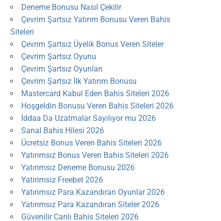
Deneme Bonusu Nasıl Çekilir
Çevrim Şartsız Yatırım Bonusu Veren Bahis
Siteleri
Çevrim Şartsız Üyelik Bonus Veren Siteler
Çevrim Şartsız Oyunu
Çevrim Şartsız Oyunları
Çevrim Şartsız İlk Yatırım Bonusu
Mastercard Kabul Eden Bahis Siteleri 2026
Hoşgeldin Bonusu Veren Bahis Siteleri 2026
İddaa Da Uzatmalar Sayılıyor mu 2026
Sanal Bahis Hilesi 2026
Ücretsiz Bonus Veren Bahis Siteleri 2026
Yatırımsız Bonus Veren Bahis Siteleri 2026
Yatırımsız Deneme Bonusu 2026
Yatirimsiz Freebet 2026
Yatırımsız Para Kazandıran Oyunlar 2026
Yatırımsız Para Kazandıran Siteler 2026
Güvenilir Canlı Bahis Siteleri 2026