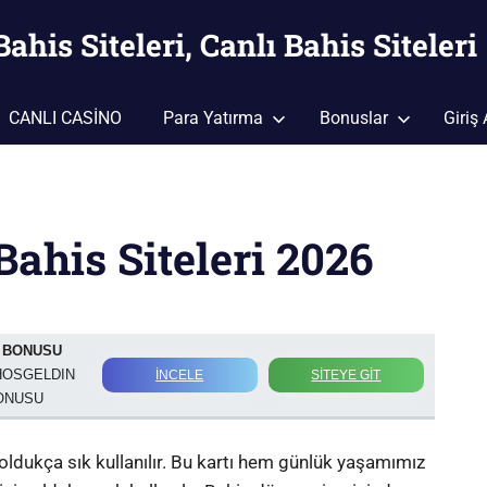
ahis Siteleri, Canlı Bahis Siteleri
CANLI CASİNO
Para Yatırma
Bonuslar
Giriş 
ahis Siteleri 2026
 BONUSU
HOSGELDIN
İNCELE
SİTEYE GİT
ONUSU
 oldukça sık kullanılır. Bu kartı hem günlük yaşamımız