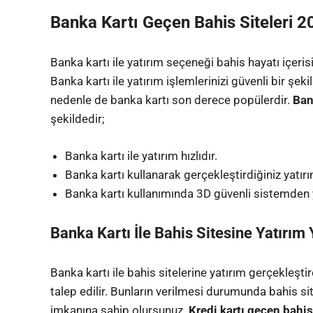
Banka Kartı Geçen Bahis Siteleri 2
Banka kartı ile yatırım seçeneği bahis hayatı içerisi
Banka kartı ile yatırım işlemlerinizi güvenli bir ş
nedenle de banka kartı son derece popülerdir.
Bank
şekildedir;
Banka kartı ile yatırım hızlıdır.
Banka kartı kullanarak gerçekleştirdiğiniz yatırı
Banka kartı kullanımında 3D güvenli sistemden y
Banka Kartı İle Bahis Sitesine Yatırım 
Banka kartı ile bahis sitelerine yatırım gerçekleşti
talep edilir. Bunların verilmesi durumunda bahis si
imkanına sahip olursunuz.
Kredi kartı geçen bahis