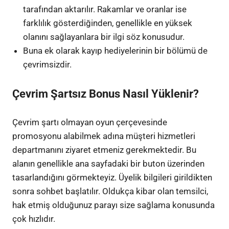
tarafından aktarılır. Rakamlar ve oranlar ise
farklılık gösterdiğinden, genellikle en yüksek
olanını sağlayanlara bir ilgi söz konusudur.
Buna ek olarak kayıp hediyelerinin bir bölümü de
çevrimsizdir.
Çevrim Şartsız Bonus Nasıl Yüklenir?
Çevrim şartı olmayan oyun çerçevesinde
promosyonu alabilmek adına müşteri hizmetleri
departmanını ziyaret etmeniz gerekmektedir. Bu
alanın genellikle ana sayfadaki bir buton üzerinden
tasarlandığını görmekteyiz. Üyelik bilgileri girildikten
sonra sohbet başlatılır. Oldukça kibar olan temsilci,
hak etmiş olduğunuz parayı size sağlama konusunda
çok hızlıdır.