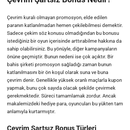
Çevrim kuralı olmayan promosyon, elde edilen
paranın katlanılmadan hemen çekilebilmesi demektir.
Sadece çekim söz konusu olmadığından bu bonusu
istediğiniz bir oyun içerisinde arttırabilme hakkına da
sahip olabilirsiniz. Bu yönüyle, diğer kampanyaların
önüne geçmiştir. Bunun nedeni ise çok açıktır. Bir
bahis şirketi promosyon sağladığı zaman bunun
katlanılmasını bir ön koşul olarak suna ve buna
çevrim denir. Genellikle yüksek oranlı maçlarla kupon
yapmak, bunu çok sayıda olacak şekilde çevirmek
gerekmektedir. Süreci tamamlamak zordur. Ancak
makalemizdeki hediye para, oyuncuları bu yükten tam
anlamıyla kurtarmıştır.
Çevrim Şartsız Bonus Türleri