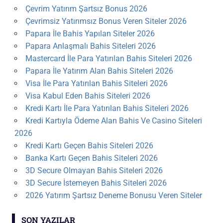
Çevrim Yatırım Şartsız Bonus 2026
Çevrimsiz Yatırımsız Bonus Veren Siteler 2026
Papara İle Bahis Yapılan Siteler 2026
Papara Anlaşmalı Bahis Siteleri 2026
Mastercard İle Para Yatırılan Bahis Siteleri 2026
Papara İle Yatırım Alan Bahis Siteleri 2026
Visa İle Para Yatırılan Bahis Siteleri 2026
Visa Kabul Eden Bahis Siteleri 2026
Kredi Kartı İle Para Yatırılan Bahis Siteleri 2026
Kredi Kartıyla Ödeme Alan Bahis Ve Casino Siteleri
2026
Kredi Kartı Geçen Bahis Siteleri 2026
Banka Kartı Geçen Bahis Siteleri 2026
3D Secure Olmayan Bahis Siteleri 2026
3D Secure İstemeyen Bahis Siteleri 2026
2026 Yatırım Şartsız Deneme Bonusu Veren Siteler
SON YAZILAR