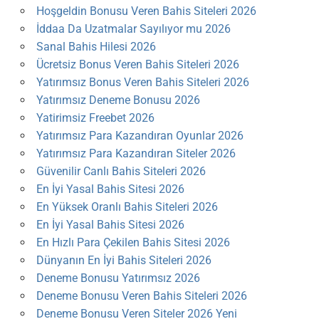
Hoşgeldin Bonusu Veren Bahis Siteleri 2026
İddaa Da Uzatmalar Sayılıyor mu 2026
Sanal Bahis Hilesi 2026
Ücretsiz Bonus Veren Bahis Siteleri 2026
Yatırımsız Bonus Veren Bahis Siteleri 2026
Yatırımsız Deneme Bonusu 2026
Yatirimsiz Freebet 2026
Yatırımsız Para Kazandıran Oyunlar 2026
Yatırımsız Para Kazandıran Siteler 2026
Güvenilir Canlı Bahis Siteleri 2026
En İyi Yasal Bahis Sitesi 2026
En Yüksek Oranlı Bahis Siteleri 2026
En İyi Yasal Bahis Sitesi 2026
En Hızlı Para Çekilen Bahis Sitesi 2026
Dünyanın En İyi Bahis Siteleri 2026
Deneme Bonusu Yatırımsız 2026
Deneme Bonusu Veren Bahis Siteleri 2026
Deneme Bonusu Veren Siteler 2026 Yeni