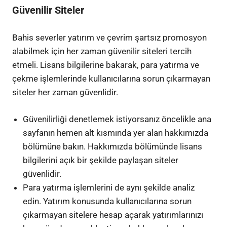
Güvenilir Siteler
Bahis severler yatırım ve çevrim şartsız promosyon
alabilmek için her zaman güvenilir siteleri tercih
etmeli. Lisans bilgilerine bakarak, para yatırma ve
çekme işlemlerinde kullanıcılarına sorun çıkarmayan
siteler her zaman güvenlidir.
Güvenilirliği denetlemek istiyorsanız öncelikle ana
sayfanın hemen alt kısmında yer alan hakkımızda
bölümüne bakın. Hakkımızda bölümünde lisans
bilgilerini açık bir şekilde paylaşan siteler
güvenlidir.
Para yatırma işlemlerini de aynı şekilde analiz
edin. Yatırım konusunda kullanıcılarına sorun
çıkarmayan sitelere hesap açarak yatırımlarınızı