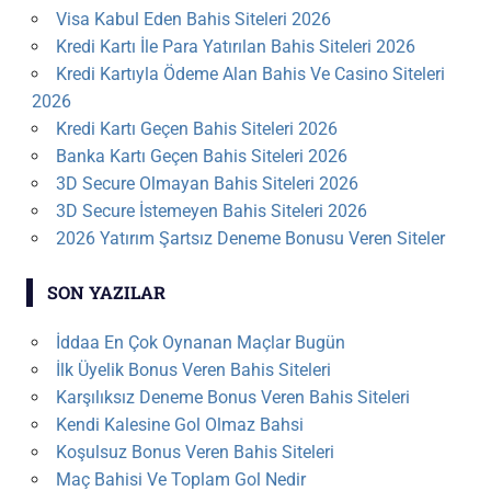
Visa Kabul Eden Bahis Siteleri 2026
Kredi Kartı İle Para Yatırılan Bahis Siteleri 2026
Kredi Kartıyla Ödeme Alan Bahis Ve Casino Siteleri
2026
Kredi Kartı Geçen Bahis Siteleri 2026
Banka Kartı Geçen Bahis Siteleri 2026
3D Secure Olmayan Bahis Siteleri 2026
3D Secure İstemeyen Bahis Siteleri 2026
2026 Yatırım Şartsız Deneme Bonusu Veren Siteler
SON YAZILAR
İddaa En Çok Oynanan Maçlar Bugün
İlk Üyelik Bonus Veren Bahis Siteleri
Karşılıksız Deneme Bonus Veren Bahis Siteleri
Kendi Kalesine Gol Olmaz Bahsi
Koşulsuz Bonus Veren Bahis Siteleri
Maç Bahisi Ve Toplam Gol Nedir