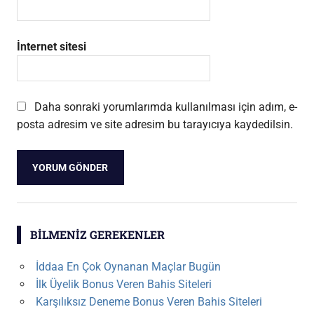
İnternet sitesi
Daha sonraki yorumlarımda kullanılması için adım, e-
posta adresim ve site adresim bu tarayıcıya kaydedilsin.
BILMENIZ GEREKENLER
İddaa En Çok Oynanan Maçlar Bugün
İlk Üyelik Bonus Veren Bahis Siteleri
Karşılıksız Deneme Bonus Veren Bahis Siteleri