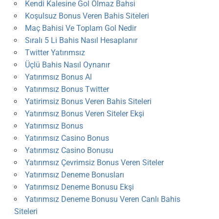
Kendi Kalesine Gol Olmaz Bahsi
Koşulsuz Bonus Veren Bahis Siteleri
Maç Bahisi Ve Toplam Gol Nedir
Sıralı 5 Li Bahis Nasıl Hesaplanır
Twitter Yatırımsız
Üçlü Bahis Nasıl Oynanır
Yatırımsız Bonus Al
Yatırımsız Bonus Twitter
Yatirimsiz Bonus Veren Bahis Siteleri
Yatırımsız Bonus Veren Siteler Ekşi
Yatırımsız Bonus
Yatırımsız Casino Bonus
Yatırımsız Casino Bonusu
Yatırımsız Çevrimsiz Bonus Veren Siteler
Yatırımsız Deneme Bonusları
Yatırımsız Deneme Bonusu Ekşi
Yatırımsız Deneme Bonusu Veren Canlı Bahis
Siteleri