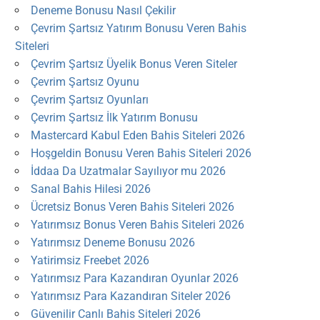
Deneme Bonusu Nasıl Çekilir
Çevrim Şartsız Yatırım Bonusu Veren Bahis
Siteleri
Çevrim Şartsız Üyelik Bonus Veren Siteler
Çevrim Şartsız Oyunu
Çevrim Şartsız Oyunları
Çevrim Şartsız İlk Yatırım Bonusu
Mastercard Kabul Eden Bahis Siteleri 2026
Hoşgeldin Bonusu Veren Bahis Siteleri 2026
İddaa Da Uzatmalar Sayılıyor mu 2026
Sanal Bahis Hilesi 2026
Ücretsiz Bonus Veren Bahis Siteleri 2026
Yatırımsız Bonus Veren Bahis Siteleri 2026
Yatırımsız Deneme Bonusu 2026
Yatirimsiz Freebet 2026
Yatırımsız Para Kazandıran Oyunlar 2026
Yatırımsız Para Kazandıran Siteler 2026
Güvenilir Canlı Bahis Siteleri 2026