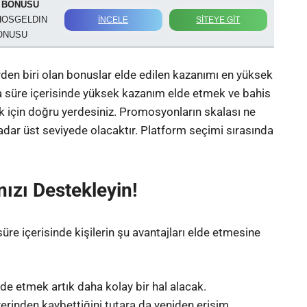
 BONUSU
HOSGELDIN
İNCELE
SİTEYE GİT
ONUSU
den biri olan bonuslar elde edilen kazanımı en yüksek
sa süre içerisinde yüksek kazanım elde etmek ve bahis
k için doğru yerdesiniz. Promosyonların skalası ne
kadar üst seviyede olacaktır. Platform seçimi sırasında
ızı Destekleyin!
üre içerisinde kişilerin şu avantajları elde etmesine
de etmek artık daha kolay bir hal alacak.
erinden kaybettiğini tutara da yeniden erişim