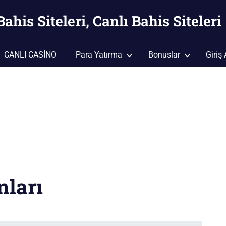
ahis Siteleri, Canlı Bahis Siteleri
CANLI CASİNO
Para Yatırma
Bonuslar
Giriş 
nları