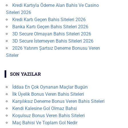
Kredi Kartıyla Ödeme Alan Bahis Ve Casino
Siteleri 2026
Kredi Kartı Geçen Bahis Siteleri 2026
Banka Kartı Geçen Bahis Siteleri 2026
3D Secure Olmayan Bahis Siteleri 2026
3D Secure İstemeyen Bahis Siteleri 2026
2026 Yatırım Şartsız Deneme Bonusu Veren
Siteler
SON YAZILAR
İddaa En Çok Oynanan Maçlar Bugün
İlk Üyelik Bonus Veren Bahis Siteleri
Karşılıksız Deneme Bonus Veren Bahis Siteleri
Kendi Kalesine Gol Olmaz Bahsi
Koşulsuz Bonus Veren Bahis Siteleri
Maç Bahisi Ve Toplam Gol Nedir