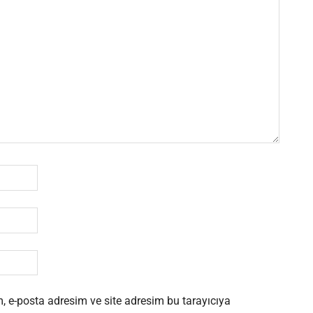
, e-posta adresim ve site adresim bu tarayıcıya