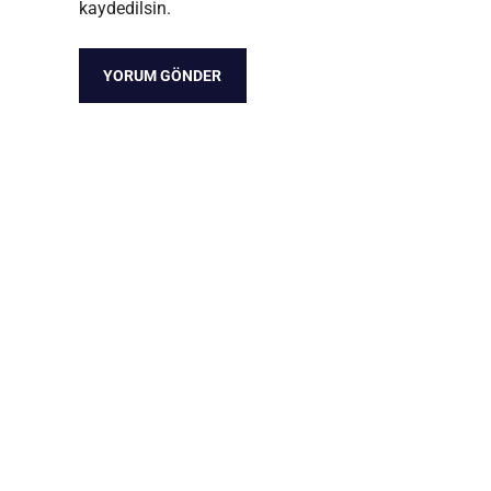
kaydedilsin.