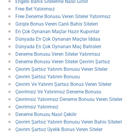
Engelli Bahis Sitelerine Nasıl Girilir
Free Bet Yatırımsız
Free Deneme Bonusu Veren Siteler Yatırımsız
Girişte Bonus Veren Canlı Bahis Siteleri
En Çok Oynanan Maçlar Hazır Kuponlar
Dünyada En Çok Oynanan Maçlar İddaa
Dünyada En Çok Oynanan Maç Bahisleri
Deneme Bonusu Veren Siteler Yatırımsız
Deneme Bonusu Veren Siteler Çevrim Şartsız
Çevrim Şartsız Yatırım Bonusu Veren Siteler
Çevrim Şartsız Yatırım Bonusu
Çevrim Ve Yatırım Şartsız Bonus Veren Siteler
Çevrimsiz Ve Yatırımsız Deneme Bonusu
Çevrimsiz Yatırımsız Deneme Bonusu Veren Siteler
Çevrimsiz Yatırımsız
Deneme Bonusu Nasıl Çekilir
Çevrim Şartsız Yatırım Bonusu Veren Bahis Siteleri
Çevrim Şartsız Üyelik Bonus Veren Siteler