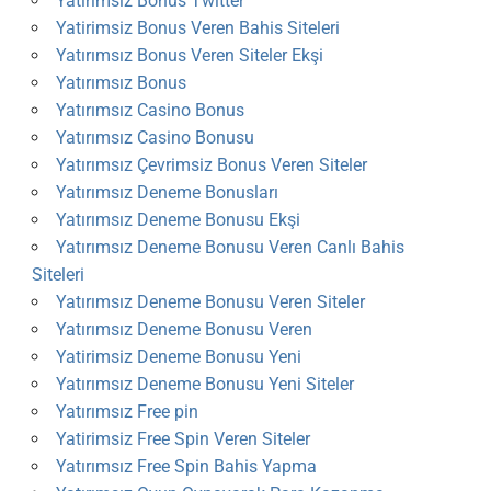
Yatırımsız Bonus Twitter
Yatirimsiz Bonus Veren Bahis Siteleri
Yatırımsız Bonus Veren Siteler Ekşi
Yatırımsız Bonus
Yatırımsız Casino Bonus
Yatırımsız Casino Bonusu
Yatırımsız Çevrimsiz Bonus Veren Siteler
Yatırımsız Deneme Bonusları
Yatırımsız Deneme Bonusu Ekşi
Yatırımsız Deneme Bonusu Veren Canlı Bahis
Siteleri
Yatırımsız Deneme Bonusu Veren Siteler
Yatırımsız Deneme Bonusu Veren
Yatirimsiz Deneme Bonusu Yeni
Yatırımsız Deneme Bonusu Yeni Siteler
Yatırımsız Free pin
Yatirimsiz Free Spin Veren Siteler
Yatırımsız Free Spin Bahis Yapma