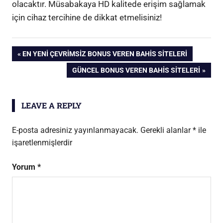
olacaktır. Müsabakaya HD kalitede erişim sağlamak
için cihaz tercihine de dikkat etmelisiniz!
Yazı
PREVIOUS
EN YENI ÇEVRIMSIZ BONUS VEREN BAHIS SITELERI
POST:
NEXT
GÜNCEL BONUS VEREN BAHIS SITELERI
gezinmesi
POST:
LEAVE A REPLY
E-posta adresiniz yayınlanmayacak.
Gerekli alanlar
*
ile
işaretlenmişlerdir
Yorum
*