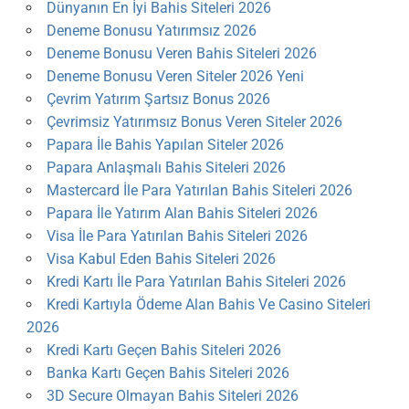
Dünyanın En İyi Bahis Siteleri 2026
Deneme Bonusu Yatırımsız 2026
Deneme Bonusu Veren Bahis Siteleri 2026
Deneme Bonusu Veren Siteler 2026 Yeni
Çevrim Yatırım Şartsız Bonus 2026
Çevrimsiz Yatırımsız Bonus Veren Siteler 2026
Papara İle Bahis Yapılan Siteler 2026
Papara Anlaşmalı Bahis Siteleri 2026
Mastercard İle Para Yatırılan Bahis Siteleri 2026
Papara İle Yatırım Alan Bahis Siteleri 2026
Visa İle Para Yatırılan Bahis Siteleri 2026
Visa Kabul Eden Bahis Siteleri 2026
Kredi Kartı İle Para Yatırılan Bahis Siteleri 2026
Kredi Kartıyla Ödeme Alan Bahis Ve Casino Siteleri
2026
Kredi Kartı Geçen Bahis Siteleri 2026
Banka Kartı Geçen Bahis Siteleri 2026
3D Secure Olmayan Bahis Siteleri 2026