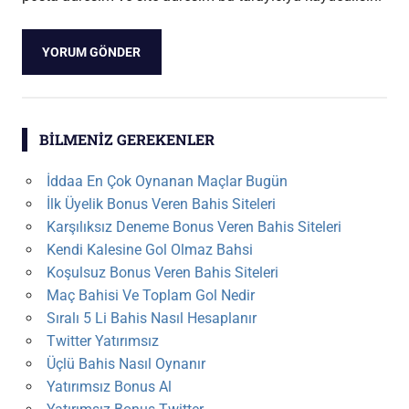
BILMENIZ GEREKENLER
İddaa En Çok Oynanan Maçlar Bugün
İlk Üyelik Bonus Veren Bahis Siteleri
Karşılıksız Deneme Bonus Veren Bahis Siteleri
Kendi Kalesine Gol Olmaz Bahsi
Koşulsuz Bonus Veren Bahis Siteleri
Maç Bahisi Ve Toplam Gol Nedir
Sıralı 5 Li Bahis Nasıl Hesaplanır
Twitter Yatırımsız
Üçlü Bahis Nasıl Oynanır
Yatırımsız Bonus Al