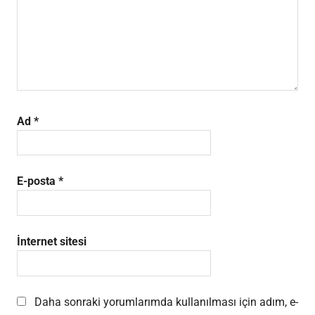
Ad
*
E-posta
*
İnternet sitesi
Daha sonraki yorumlarımda kullanılması için adım, e-