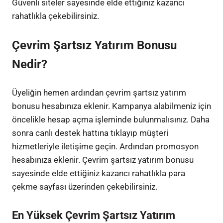
Güvenli siteler sayesinde elde ettiğiniz kazancı
rahatlıkla çekebilirsiniz.
Çevrim Şartsız Yatırım Bonusu
Nedir?
Üyeliğin hemen ardından çevrim şartsız yatırım
bonusu hesabınıza eklenir. Kampanya alabilmeniz için
öncelikle hesap açma işleminde bulunmalısınız. Daha
sonra canlı destek hattına tıklayıp müşteri
hizmetleriyle iletişime geçin. Ardından promosyon
hesabınıza eklenir. Çevrim şartsız yatırım bonusu
sayesinde elde ettiğiniz kazancı rahatlıkla para
çekme sayfası üzerinden çekebilirsiniz.
En Yüksek Çevrim Şartsız Yatırım