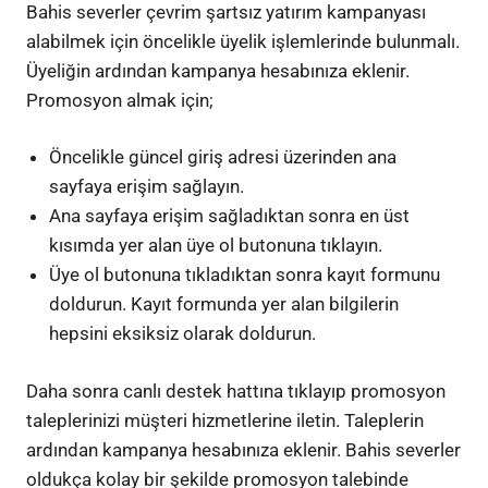
Bahis severler çevrim şartsız yatırım kampanyası
alabilmek için öncelikle üyelik işlemlerinde bulunmalı.
Üyeliğin ardından kampanya hesabınıza eklenir.
Promosyon almak için;
Öncelikle güncel giriş adresi üzerinden ana
sayfaya erişim sağlayın.
Ana sayfaya erişim sağladıktan sonra en üst
kısımda yer alan üye ol butonuna tıklayın.
Üye ol butonuna tıkladıktan sonra kayıt formunu
doldurun. Kayıt formunda yer alan bilgilerin
hepsini eksiksiz olarak doldurun.
Daha sonra canlı destek hattına tıklayıp promosyon
taleplerinizi müşteri hizmetlerine iletin. Taleplerin
ardından kampanya hesabınıza eklenir. Bahis severler
oldukça kolay bir şekilde promosyon talebinde