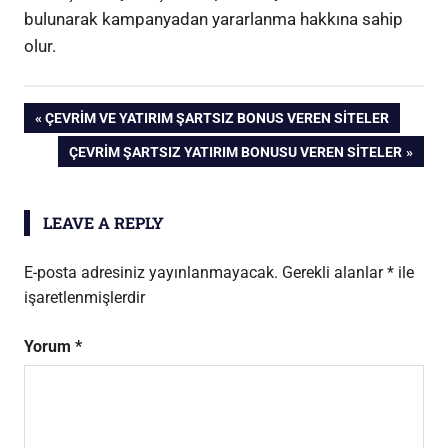
bulunarak kampanyadan yararlanma hakkına sahip
olur.
Yazı
PREVIOUS
ÇEVRIM VE YATIRIM ŞARTSIZ BONUS VEREN SITELER
POST:
NEXT
ÇEVRIM ŞARTSIZ YATIRIM BONUSU VEREN SITELER
gezinmesi
POST:
LEAVE A REPLY
E-posta adresiniz yayınlanmayacak.
Gerekli alanlar
*
ile
işaretlenmişlerdir
Yorum
*