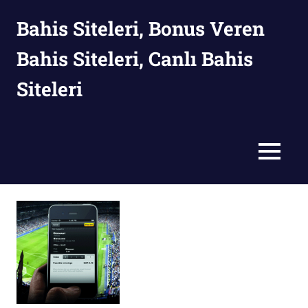
Skip
Bahis Siteleri, Bonus Veren
to
content
Bahis Siteleri, Canlı Bahis
Siteleri
Güvenilir
Bahis
sitelerini
MENU
ve
casino
sitelerinin
listelendiği
sitemizde
bahisle
ilgili
geniş
bilgilerede
ulaşabilirsiniz.