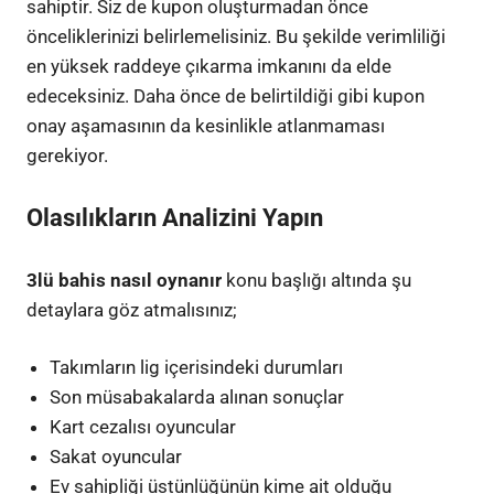
sahiptir. Siz de kupon oluşturmadan önce
önceliklerinizi belirlemelisiniz. Bu şekilde verimliliği
en yüksek raddeye çıkarma imkanını da elde
edeceksiniz. Daha önce de belirtildiği gibi kupon
onay aşamasının da kesinlikle atlanmaması
gerekiyor.
Olasılıkların Analizini Yapın
3lü bahis nasıl oynanır
konu başlığı altında şu
detaylara göz atmalısınız;
Takımların lig içerisindeki durumları
Son müsabakalarda alınan sonuçlar
Kart cezalısı oyuncular
Sakat oyuncular
Ev sahipliği üstünlüğünün kime ait olduğu