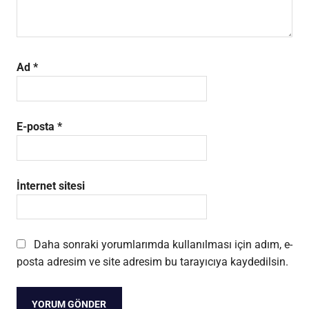
Ad
*
E-posta
*
İnternet sitesi
Daha sonraki yorumlarımda kullanılması için adım, e-
posta adresim ve site adresim bu tarayıcıya kaydedilsin.