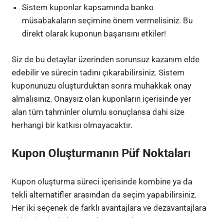
Sistem kuponlar kapsamında banko
müsabakaların seçimine önem vermelisiniz. Bu
direkt olarak kuponun başarısını etkiler!
Siz de bu detaylar üzerinden sorunsuz kazanım elde
edebilir ve sürecin tadını çıkarabilirsiniz. Sistem
kuponunuzu oluşturduktan sonra muhakkak onay
almalısınız. Onaysız olan kuponların içerisinde yer
alan tüm tahminler olumlu sonuçlansa dahi size
herhangi bir katkısı olmayacaktır.
Kupon Oluşturmanın Püf Noktaları
Kupon oluşturma süreci içerisinde kombine ya da
tekli alternatifler arasından da seçim yapabilirsiniz.
Her iki seçenek de farklı avantajlara ve dezavantajlara