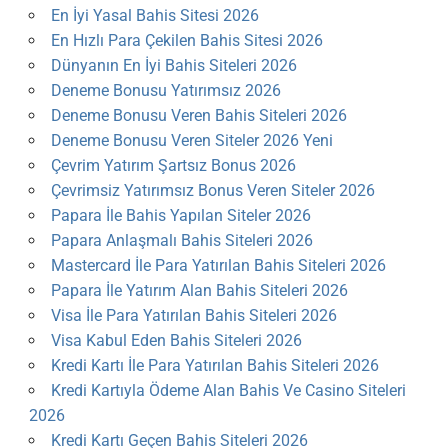
En İyi Yasal Bahis Sitesi 2026
En Hızlı Para Çekilen Bahis Sitesi 2026
Dünyanın En İyi Bahis Siteleri 2026
Deneme Bonusu Yatırımsız 2026
Deneme Bonusu Veren Bahis Siteleri 2026
Deneme Bonusu Veren Siteler 2026 Yeni
Çevrim Yatırım Şartsız Bonus 2026
Çevrimsiz Yatırımsız Bonus Veren Siteler 2026
Papara İle Bahis Yapılan Siteler 2026
Papara Anlaşmalı Bahis Siteleri 2026
Mastercard İle Para Yatırılan Bahis Siteleri 2026
Papara İle Yatırım Alan Bahis Siteleri 2026
Visa İle Para Yatırılan Bahis Siteleri 2026
Visa Kabul Eden Bahis Siteleri 2026
Kredi Kartı İle Para Yatırılan Bahis Siteleri 2026
Kredi Kartıyla Ödeme Alan Bahis Ve Casino Siteleri
2026
Kredi Kartı Geçen Bahis Siteleri 2026