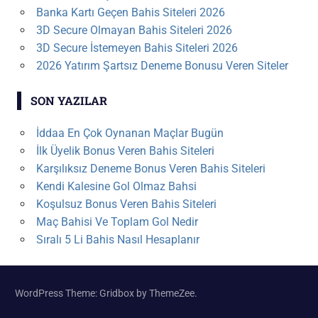
Banka Kartı Geçen Bahis Siteleri 2026
3D Secure Olmayan Bahis Siteleri 2026
3D Secure İstemeyen Bahis Siteleri 2026
2026 Yatırım Şartsız Deneme Bonusu Veren Siteler
SON YAZILAR
İddaa En Çok Oynanan Maçlar Bugün
İlk Üyelik Bonus Veren Bahis Siteleri
Karşılıksız Deneme Bonus Veren Bahis Siteleri
Kendi Kalesine Gol Olmaz Bahsi
Koşulsuz Bonus Veren Bahis Siteleri
Maç Bahisi Ve Toplam Gol Nedir
Sıralı 5 Li Bahis Nasıl Hesaplanır
WordPress Theme: Gridbox by ThemeZee.