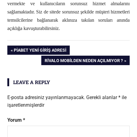
vermekte ve kullanıcıların sorunsuz hizmet almalarını
sağlamaktadır. Siz de sitede sorunsuz şekilde müşteri hizmetleri
temsilcilerine bağlanarak aklınıza takılan soruları anında
açıklığa kavuşturabilirsiniz.
Yazı
PREVIOUS
PIABET YENI GIRIŞ ADRESI
POST:
NEXT
RIVALO MOBILDEN NEDEN AÇILMIYOR ?
gezinmesi
POST:
LEAVE A REPLY
E-posta adresiniz yayınlanmayacak.
Gerekli alanlar
*
ile
işaretlenmişlerdir
Yorum
*