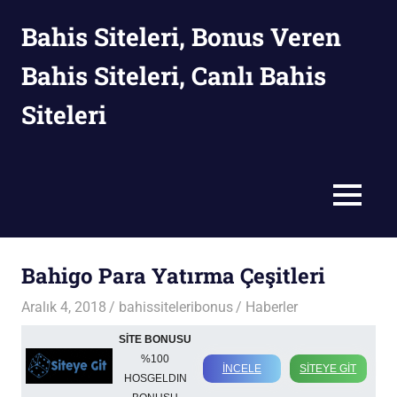
Skip
Bahis Siteleri, Bonus Veren
to
content
Bahis Siteleri, Canlı Bahis
Siteleri
Güvenilir
Bahis
sitelerini
MENU
ve
casino
sitelerinin
listelendiği
Bahigo Para Yatırma Çeşitleri
sitemizde
bahisle
Aralık 4, 2018
bahissiteleribonus
Haberler
ilgili
SİTE BONUSU
geniş
%100
bilgilerede
İNCELE
SİTEYE GİT
HOSGELDIN
ulaşabilirsiniz.