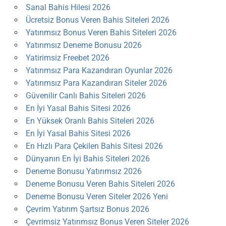
Sanal Bahis Hilesi 2026
Ücretsiz Bonus Veren Bahis Siteleri 2026
Yatırımsız Bonus Veren Bahis Siteleri 2026
Yatırımsız Deneme Bonusu 2026
Yatirimsiz Freebet 2026
Yatırımsız Para Kazandıran Oyunlar 2026
Yatırımsız Para Kazandıran Siteler 2026
Güvenilir Canlı Bahis Siteleri 2026
En İyi Yasal Bahis Sitesi 2026
En Yüksek Oranlı Bahis Siteleri 2026
En İyi Yasal Bahis Sitesi 2026
En Hızlı Para Çekilen Bahis Sitesi 2026
Dünyanın En İyi Bahis Siteleri 2026
Deneme Bonusu Yatırımsız 2026
Deneme Bonusu Veren Bahis Siteleri 2026
Deneme Bonusu Veren Siteler 2026 Yeni
Çevrim Yatırım Şartsız Bonus 2026
Çevrimsiz Yatırımsız Bonus Veren Siteler 2026