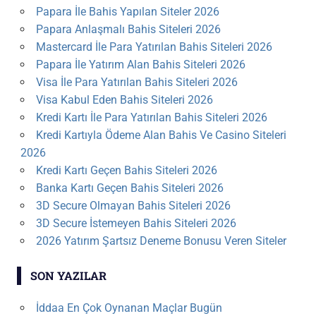
Papara İle Bahis Yapılan Siteler 2026
Papara Anlaşmalı Bahis Siteleri 2026
Mastercard İle Para Yatırılan Bahis Siteleri 2026
Papara İle Yatırım Alan Bahis Siteleri 2026
Visa İle Para Yatırılan Bahis Siteleri 2026
Visa Kabul Eden Bahis Siteleri 2026
Kredi Kartı İle Para Yatırılan Bahis Siteleri 2026
Kredi Kartıyla Ödeme Alan Bahis Ve Casino Siteleri
2026
Kredi Kartı Geçen Bahis Siteleri 2026
Banka Kartı Geçen Bahis Siteleri 2026
3D Secure Olmayan Bahis Siteleri 2026
3D Secure İstemeyen Bahis Siteleri 2026
2026 Yatırım Şartsız Deneme Bonusu Veren Siteler
SON YAZILAR
İddaa En Çok Oynanan Maçlar Bugün