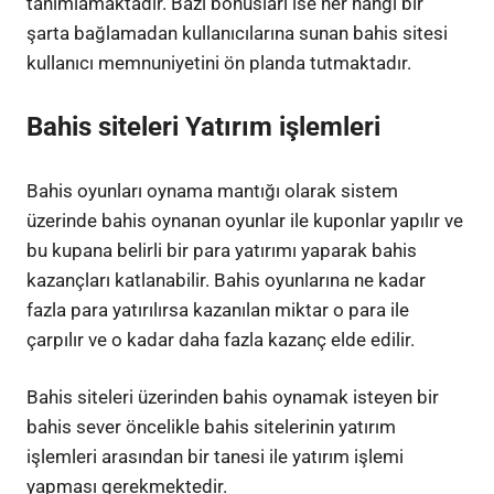
tanımlamaktadır. Bazı bonusları ise her hangi bir
şarta bağlamadan kullanıcılarına sunan bahis sitesi
kullanıcı memnuniyetini ön planda tutmaktadır.
Bahis siteleri Yatırım işlemleri
Bahis oyunları oynama mantığı olarak sistem
üzerinde bahis oynanan oyunlar ile kuponlar yapılır ve
bu kupana belirli bir para yatırımı yaparak bahis
kazançları katlanabilir. Bahis oyunlarına ne kadar
fazla para yatırılırsa kazanılan miktar o para ile
çarpılır ve o kadar daha fazla kazanç elde edilir.
Bahis siteleri üzerinden bahis oynamak isteyen bir
bahis sever öncelikle bahis sitelerinin yatırım
işlemleri arasından bir tanesi ile yatırım işlemi
yapması gerekmektedir.