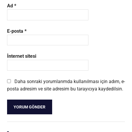
Ad
*
E-posta
*
İnternet sitesi
Daha sonraki yorumlarımda kullanılması için adım, e-
posta adresim ve site adresim bu tarayıcıya kaydedilsin.