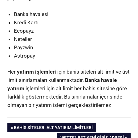
Banka havalesi
Kredi Kartı
Ecopayz
Neteller
Payzwin
Astropay
Her
yatırım işlemleri
için bahis siteleri alt limit ve üst
limit sınırlamaları kullanmaktadır.
Banka havale
yatırım
işlemleri için alt limit her bahis sitesine göre
farklılık göstermektedir. Bu sınırlamalar içerisinde
olmayan bir yatırım işlemi gerçekleştirilemez
Yazı
PREVIOUS
BAHIS SITELERI ALT YATIRIM LIMITLERI
POST:
NEXT
WETTENBET YENI GIRIŞ ADRESI