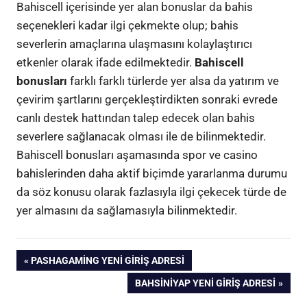
Bahiscell içerisinde yer alan bonuslar da bahis
seçenekleri kadar ilgi çekmekte olup; bahis
severlerin amaçlarına ulaşmasını kolaylaştırıcı
etkenler olarak ifade edilmektedir.
Bahiscell
bonusları
farklı farklı türlerde yer alsa da yatırım ve
çevirim şartlarını gerçekleştirdikten sonraki evrede
canlı destek hattından talep edecek olan bahis
severlere sağlanacak olması ile de bilinmektedir.
Bahiscell bonusları aşamasında spor ve casino
bahislerinden daha aktif biçimde yararlanma durumu
da söz konusu olarak fazlasıyla ilgi çekecek türde de
yer almasını da sağlamasıyla bilinmektedir.
Yazı
PREVIOUS
PASHAGAMING YENI GIRIŞ ADRESI
POST:
NEXT
BAHSINIYAP YENI GIRIŞ ADRESI
gezinmesi
POST: