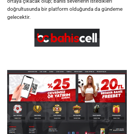
ortaya çıkacak olup; bahis severlerin istedikleri
doğrultusunda bir platform olduğunda da gündeme
gelecektir.