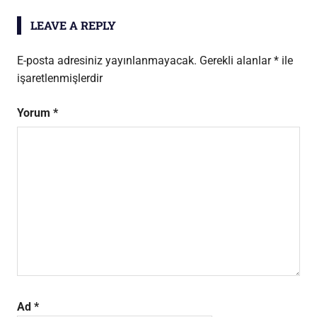
LEAVE A REPLY
E-posta adresiniz yayınlanmayacak.
Gerekli alanlar
*
ile
işaretlenmişlerdir
Yorum
*
Ad
*