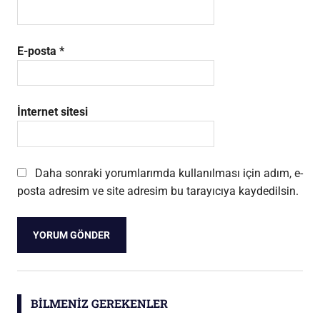
E-posta
*
İnternet sitesi
Daha sonraki yorumlarımda kullanılması için adım, e-
posta adresim ve site adresim bu tarayıcıya kaydedilsin.
BILMENIZ GEREKENLER