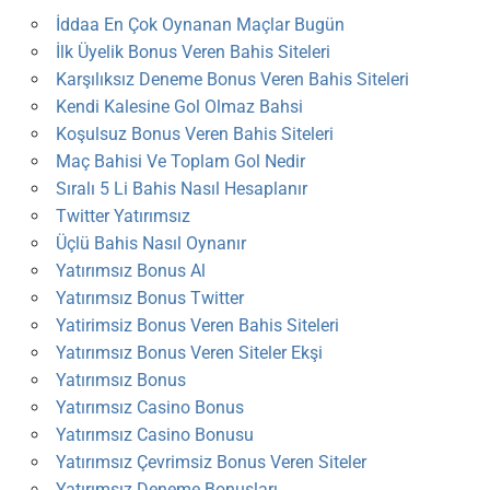
İddaa En Çok Oynanan Maçlar Bugün
İlk Üyelik Bonus Veren Bahis Siteleri
Karşılıksız Deneme Bonus Veren Bahis Siteleri
Kendi Kalesine Gol Olmaz Bahsi
Koşulsuz Bonus Veren Bahis Siteleri
Maç Bahisi Ve Toplam Gol Nedir
Sıralı 5 Li Bahis Nasıl Hesaplanır
Twitter Yatırımsız
Üçlü Bahis Nasıl Oynanır
Yatırımsız Bonus Al
Yatırımsız Bonus Twitter
Yatirimsiz Bonus Veren Bahis Siteleri
Yatırımsız Bonus Veren Siteler Ekşi
Yatırımsız Bonus
Yatırımsız Casino Bonus
Yatırımsız Casino Bonusu
Yatırımsız Çevrimsiz Bonus Veren Siteler
Yatırımsız Deneme Bonusları