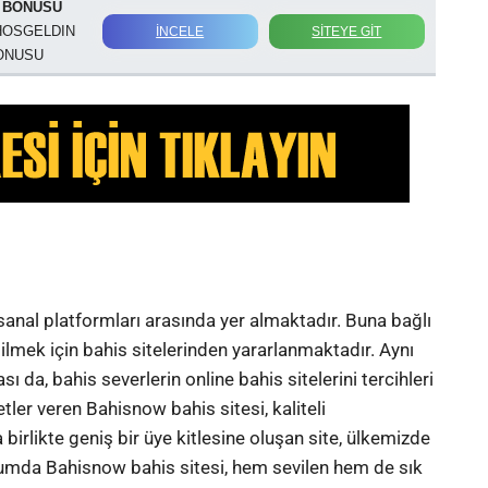
 BONUSU
HOSGELDIN
İNCELE
SİTEYE GİT
ONUSU
 sanal platformları arasında yer almaktadır. Buna bağlı
bilmek için bahis sitelerinden yararlanmaktadır. Aynı
ı da, bahis severlerin online bahis sitelerini tercihleri
ler veren Bahisnow bahis sitesi, kaliteli
 birlikte geniş bir üye kitlesine oluşan site, ülkemizde
rumda Bahisnow bahis sitesi, hem sevilen hem de sık