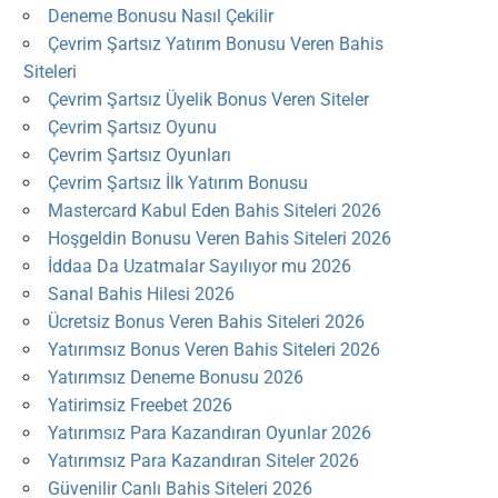
Deneme Bonusu Nasıl Çekilir
Çevrim Şartsız Yatırım Bonusu Veren Bahis
Siteleri
Çevrim Şartsız Üyelik Bonus Veren Siteler
Çevrim Şartsız Oyunu
Çevrim Şartsız Oyunları
Çevrim Şartsız İlk Yatırım Bonusu
Mastercard Kabul Eden Bahis Siteleri 2026
Hoşgeldin Bonusu Veren Bahis Siteleri 2026
İddaa Da Uzatmalar Sayılıyor mu 2026
Sanal Bahis Hilesi 2026
Ücretsiz Bonus Veren Bahis Siteleri 2026
Yatırımsız Bonus Veren Bahis Siteleri 2026
Yatırımsız Deneme Bonusu 2026
Yatirimsiz Freebet 2026
Yatırımsız Para Kazandıran Oyunlar 2026
Yatırımsız Para Kazandıran Siteler 2026
Güvenilir Canlı Bahis Siteleri 2026