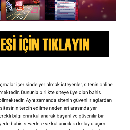
şmalar içerisinde yer almak isteyenler, sitenin online
lmektedir. Bununla birlikte siteye üye olan bahis
abilmektedir. Aynı zamanda sitenin güvenilir ağlardan
sitesinin tercih edilme nedenleri arasında yer
ekli bilgilerini kullanarak başarıl ve güvenilir bir
yede bahis severlere ve kullanıcılara kolay ulaşım