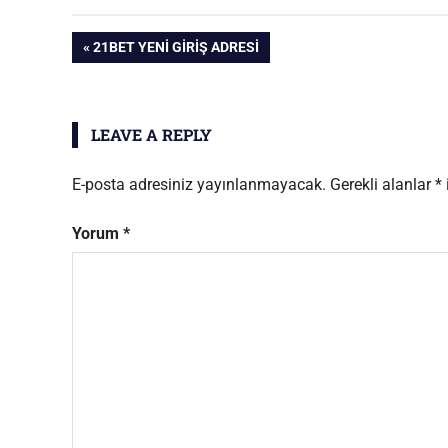
Yazı
PREVIOUS
21BET YENI GIRIŞ ADRESI
POST:
gezinmesi
LEAVE A REPLY
E-posta adresiniz yayınlanmayacak.
Gerekli alanlar
*
Yorum
*