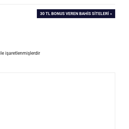
NEXT
30 TL BONUS VEREN BAHIS SITELERI
POST:
ile işaretlenmişlerdir