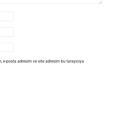
, e-posta adresim ve site adresim bu tarayıcıya