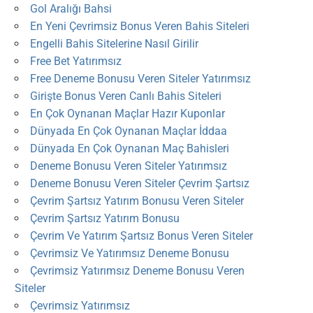
Gol Aralığı Bahsi
En Yeni Çevrimsiz Bonus Veren Bahis Siteleri
Engelli Bahis Sitelerine Nasıl Girilir
Free Bet Yatırımsız
Free Deneme Bonusu Veren Siteler Yatırımsız
Girişte Bonus Veren Canlı Bahis Siteleri
En Çok Oynanan Maçlar Hazır Kuponlar
Dünyada En Çok Oynanan Maçlar İddaa
Dünyada En Çok Oynanan Maç Bahisleri
Deneme Bonusu Veren Siteler Yatırımsız
Deneme Bonusu Veren Siteler Çevrim Şartsız
Çevrim Şartsız Yatırım Bonusu Veren Siteler
Çevrim Şartsız Yatırım Bonusu
Çevrim Ve Yatırım Şartsız Bonus Veren Siteler
Çevrimsiz Ve Yatırımsız Deneme Bonusu
Çevrimsiz Yatırımsız Deneme Bonusu Veren
Siteler
Çevrimsiz Yatırımsız