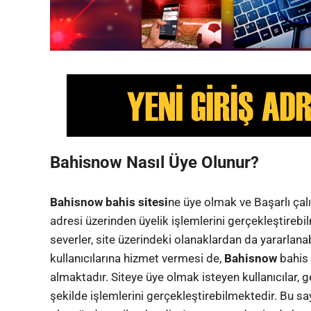
Bahisnow Nasıl Üye Olunur?
Bahisnow bahis sitesi
ne üye olmak ve Başarlı çalı
adresi üzerinden üyelik işlemlerini gerçekleştirebi
severler, site üzerindeki olanaklardan da yararlan
kullanıcılarına hizmet vermesi de,
Bahisnow
bahis 
almaktadır. Siteye üye olmak isteyen kullanıcılar, ger
şekilde işlemlerini gerçekleştirebilmektedir. Bu sa