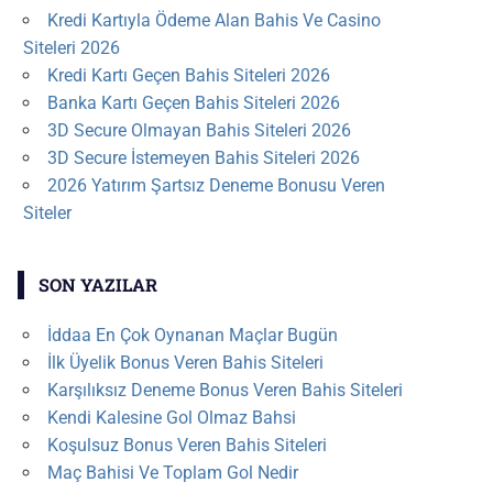
Kredi Kartıyla Ödeme Alan Bahis Ve Casino
Siteleri 2026
Kredi Kartı Geçen Bahis Siteleri 2026
Banka Kartı Geçen Bahis Siteleri 2026
3D Secure Olmayan Bahis Siteleri 2026
3D Secure İstemeyen Bahis Siteleri 2026
2026 Yatırım Şartsız Deneme Bonusu Veren
Siteler
SON YAZILAR
İddaa En Çok Oynanan Maçlar Bugün
İlk Üyelik Bonus Veren Bahis Siteleri
Karşılıksız Deneme Bonus Veren Bahis Siteleri
Kendi Kalesine Gol Olmaz Bahsi
Koşulsuz Bonus Veren Bahis Siteleri
Maç Bahisi Ve Toplam Gol Nedir