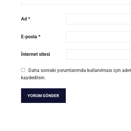
Ad
*
E-posta
*
İnternet sitesi
Daha sonraki yorumlarımda kullanılması için adım
kaydedilsin.