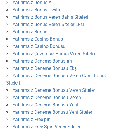
Yatırımsız Bonus Al
Yatırımsız Bonus Twitter
Yatirimsiz Bonus Veren Bahis Siteleri
Yatırımsız Bonus Veren Siteler Ekşi
Yatırımsız Bonus
Yatırımsız Casino Bonus
Yatırımsız Casino Bonusu
Yatırımsız Çevrimsiz Bonus Veren Siteler
Yatırımsız Deneme Bonusları
Yatırımsız Deneme Bonusu Ekşi
Yatırımsız Deneme Bonusu Veren Canlı Bahis
Siteleri
Yatırımsız Deneme Bonusu Veren Siteler
Yatırımsız Deneme Bonusu Veren
Yatirimsiz Deneme Bonusu Yeni
Yatırımsız Deneme Bonusu Yeni Siteler
Yatırımsız Free pin
Yatirimsiz Free Spin Veren Siteler