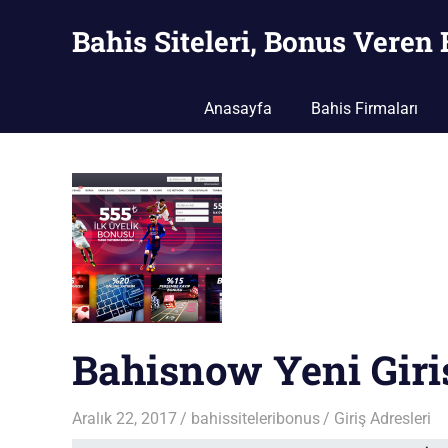
Skip
Bahis Siteleri, Bonus Veren B
to
content
Güvenilir
Bahis
Anasayfa
Bahis Firmaları
sitelerini
ve
casino
sitelerinin
listelendiği
sitemizde
bahisle
ilgili
geniş
bilgilerede
ulaşabilirsiniz.
Bahisnow Yeni Giri
Aralık 22, 2017
bahissiteleribonus
Giriş Adresleri