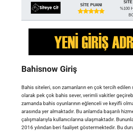
SİTE
SİTE PUANI
%100 
B
Bahisnow Giriş
Bahis siteleri, son zamanların en çok tercih edilen
olarak pek çok bahis sever, verimli vakitler geçire
zamanda bahis oyunlarının eğlenceli ve keyifli olmas
arasında yer almaktadır. Bu anlamda başarılı hizmet
çalışmalarıyla kullanıcılarına ulaşmaktadır. Bununla
2016 yılından beri faaliyet göstermektedir. Bu du