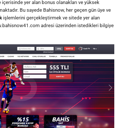
e içerisinde yer alan bonus olanakları ve yüksek
olmaktadır. Bu sayede Bahisnow, her geçen gün üye ve
k
işlemlerini gerçekleştirmek ve sitede yer alan
w.bahisnow41.com adresi üzerinden istedikleri bilgiye