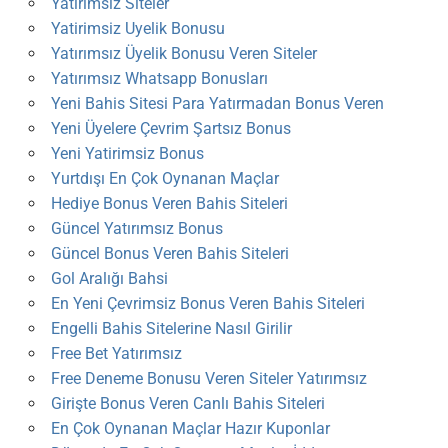
Yatırımsız Siteler
Yatirimsiz Uyelik Bonusu
Yatırımsız Üyelik Bonusu Veren Siteler
Yatırımsız Whatsapp Bonusları
Yeni Bahis Sitesi Para Yatırmadan Bonus Veren
Yeni Üyelere Çevrim Şartsız Bonus
Yeni Yatirimsiz Bonus
Yurtdışı En Çok Oynanan Maçlar
Hediye Bonus Veren Bahis Siteleri
Güncel Yatırımsız Bonus
Güncel Bonus Veren Bahis Siteleri
Gol Aralığı Bahsi
En Yeni Çevrimsiz Bonus Veren Bahis Siteleri
Engelli Bahis Sitelerine Nasıl Girilir
Free Bet Yatırımsız
Free Deneme Bonusu Veren Siteler Yatırımsız
Girişte Bonus Veren Canlı Bahis Siteleri
En Çok Oynanan Maçlar Hazır Kuponlar