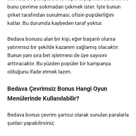
bunu çevrime sokmadan çekmek ister. İşte bunun
şirket tarafından sunulması, ofisin popülerliğini
katlar. Bu durumda kaybeden taraf yoktur.
Bedava bonusu alan bir kişi, eğer başarılı olursa
yatırımsız bir şekilde kazanım sağlamış olacaktır.
Bunun yanı sıra bet işletmesi de üye sayısını
arttıracaktır. Bu yüzden popüler bir kampanya
olduğunu ifade etmek lazım.
Bedava Çevrimsiz Bonus Hangi Oyun
Menülerinde Kullanılabilir?
Bedava bonus çevrim şartsız olarak sunulan paralarla
şunları yapabilirsiniz;