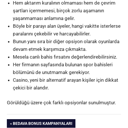
Hem aktarım kuralının olmaması hem de çevrim
şartları içermemesi, birçok zorlu aşamanın
yaşanmaması anlamına gelir.
Böyle bir parayı alan üyeler, hangi vakitte isterlerse
paralarını çekebilir ve harcayabilirler.
Bunun yanı sıra bir diğer opsiyon olarak oyunlarda
devam etmek karşımıza çıkmakta.
Mesela canlı bahis fırsatını değerlendirebilirsiniz.
Her firmanın sayfasında bulunan spor bahisleri
bölümünü de unutmamak gerekiyor.
Casino, yeni bir alternatif arayan kişiler için dikkat
çekici bir alandır.
Görüldüğü üzere çok farklı opsiyonlar sunulmuştur.
Yazı
PREVIOUS
BEDAVA BONUS KAMPANYALARI