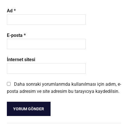
Ad
*
E-posta
*
İnternet sitesi
Daha sonraki yorumlarımda kullanılması için adım, e-
posta adresim ve site adresim bu tarayıcıya kaydedilsin.