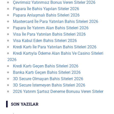
Çevrimsiz Yatırımsız Bonus Veren Siteler 2026
Papara İle Bahis Yapılan Siteler 2026
Papara Anlaşmalı Bahis Siteleri 2026
Mastercard İle Para Yatırılan Bahis Siteleri 2026
Papara İle Yatırım Alan Bahis Siteleri 2026
Visa İle Para Yatırılan Bahis Siteleri 2026
Visa Kabul Eden Bahis Siteleri 2026
Kredi Kartı İle Para Yatırılan Bahis Siteleri 2026
Kredi Kartıyla Ödeme Alan Bahis Ve Casino Siteleri
2026
Kredi Kartı Geçen Bahis Siteleri 2026
Banka Kartı Geçen Bahis Siteleri 2026
3D Secure Olmayan Bahis Siteleri 2026
3D Secure İstemeyen Bahis Siteleri 2026
2026 Yatırım Şartsız Deneme Bonusu Veren Siteler
SON YAZILAR