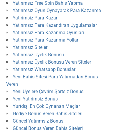
Yatırımsız Free Spin Bahis Yapma
Yatırımsız Oyun Oynayarak Para Kazanma
Yatirimsiz Para Kazan
Yatırımsız Para Kazandıran Uygulamalar
Yatırımsız Para Kazanma Oyunları
Yatırımsız Para Kazanma Yolları
Yatırımsız Siteler
Yatirimsiz Uyelik Bonusu
Yatırımsız Üyelik Bonusu Veren Siteler
Yatırımsız Whatsapp Bonusları
Yeni Bahis Sitesi Para Yatırmadan Bonus
Veren
Yeni Üyelere Çevrim Şartsız Bonus
Yeni Yatirimsiz Bonus
Yurtdışı En Çok Oynanan Maçlar
Hediye Bonus Veren Bahis Siteleri
Güncel Yatırımsız Bonus
Güncel Bonus Veren Bahis Siteleri