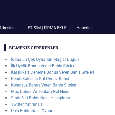
Adresleri
İLETİŞİM | FİRMA EKLE
Haberler
BILMENIZ GEREKENLER
İddaa En Çok Oynanan Maçlar Bugün
İlk Üyelik Bonus Veren Bahis Siteleri
Karşılıksız Deneme Bonus Veren Bahis Siteleri
Kendi Kalesine Gol Olmaz Bahsi
Koşulsuz Bonus Veren Bahis Siteleri
Maç Bahisi Ve Toplam Gol Nedir
Sıralı 5 Li Bahis Nasıl Hesaplanır
Twitter Yatırımsız
Üçlü Bahis Nasıl Oynanır