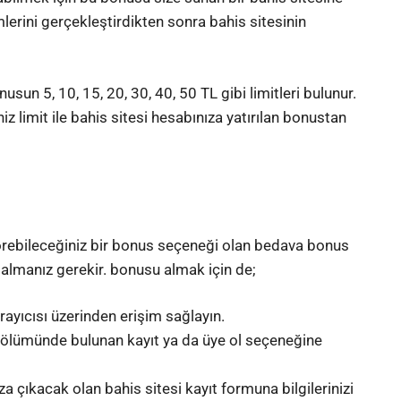
mlerini gerçekleştirdikten sonra bahis sitesinin
nusun 5, 10, 15, 20, 30, 40, 50 TL gibi limitleri bulunur.
iz limit ile bahis sitesi hesabınıza yatırılan bonustan
görebileceğiniz bir bonus seçeneği olan bedava bonus
 almanız gerekir. bonusu almak için de;
rayıcısı üzerinden erişim sağlayın.
 bölümünde bulunan kayıt ya da üye ol seçeneğine
za çıkacak olan bahis sitesi kayıt formuna bilgilerinizi