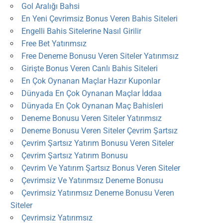
Gol Aralığı Bahsi
En Yeni Çevrimsiz Bonus Veren Bahis Siteleri
Engelli Bahis Sitelerine Nasıl Girilir
Free Bet Yatırımsız
Free Deneme Bonusu Veren Siteler Yatırımsız
Girişte Bonus Veren Canlı Bahis Siteleri
En Çok Oynanan Maçlar Hazır Kuponlar
Dünyada En Çok Oynanan Maçlar İddaa
Dünyada En Çok Oynanan Maç Bahisleri
Deneme Bonusu Veren Siteler Yatırımsız
Deneme Bonusu Veren Siteler Çevrim Şartsız
Çevrim Şartsız Yatırım Bonusu Veren Siteler
Çevrim Şartsız Yatırım Bonusu
Çevrim Ve Yatırım Şartsız Bonus Veren Siteler
Çevrimsiz Ve Yatırımsız Deneme Bonusu
Çevrimsiz Yatırımsız Deneme Bonusu Veren
Siteler
Çevrimsiz Yatırımsız