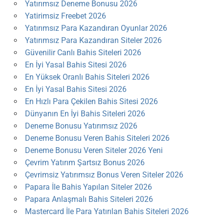
Yatırımsız Deneme Bonusu 2026
Yatirimsiz Freebet 2026
Yatırımsız Para Kazandıran Oyunlar 2026
Yatırımsız Para Kazandıran Siteler 2026
Güvenilir Canlı Bahis Siteleri 2026
En İyi Yasal Bahis Sitesi 2026
En Yüksek Oranlı Bahis Siteleri 2026
En İyi Yasal Bahis Sitesi 2026
En Hızlı Para Çekilen Bahis Sitesi 2026
Dünyanın En İyi Bahis Siteleri 2026
Deneme Bonusu Yatırımsız 2026
Deneme Bonusu Veren Bahis Siteleri 2026
Deneme Bonusu Veren Siteler 2026 Yeni
Çevrim Yatırım Şartsız Bonus 2026
Çevrimsiz Yatırımsız Bonus Veren Siteler 2026
Papara İle Bahis Yapılan Siteler 2026
Papara Anlaşmalı Bahis Siteleri 2026
Mastercard İle Para Yatırılan Bahis Siteleri 2026