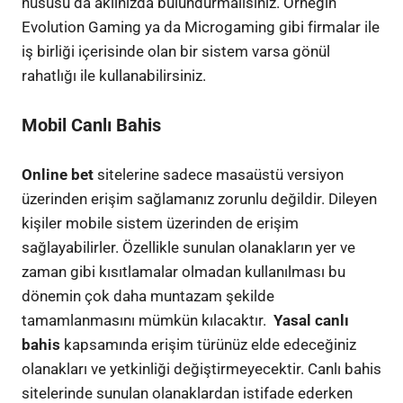
hususu da aklınızda bulundurmalısınız. Örneğin
Evolution Gaming ya da Microgaming gibi firmalar ile
iş birliği içerisinde olan bir sistem varsa gönül
rahatlığı ile kullanabilirsiniz.
Mobil Canlı Bahis
Online bet
sitelerine sadece masaüstü versiyon
üzerinden erişim sağlamanız zorunlu değildir. Dileyen
kişiler mobile sistem üzerinden de erişim
sağlayabilirler. Özellikle sunulan olanakların yer ve
zaman gibi kısıtlamalar olmadan kullanılması bu
dönemin çok daha muntazam şekilde
tamamlanmasını mümkün kılacaktır.
Yasal canlı
bahis
kapsamında erişim türünüz elde edeceğiniz
olanakları ve yetkinliği değiştirmeyecektir. Canlı bahis
sitelerinde sunulan olanaklardan istifade ederken