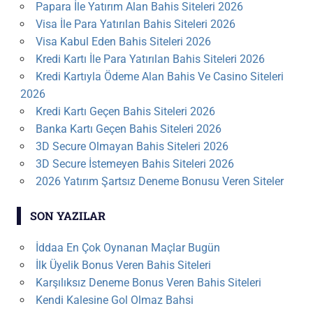
Papara İle Yatırım Alan Bahis Siteleri 2026
Visa İle Para Yatırılan Bahis Siteleri 2026
Visa Kabul Eden Bahis Siteleri 2026
Kredi Kartı İle Para Yatırılan Bahis Siteleri 2026
Kredi Kartıyla Ödeme Alan Bahis Ve Casino Siteleri
2026
Kredi Kartı Geçen Bahis Siteleri 2026
Banka Kartı Geçen Bahis Siteleri 2026
3D Secure Olmayan Bahis Siteleri 2026
3D Secure İstemeyen Bahis Siteleri 2026
2026 Yatırım Şartsız Deneme Bonusu Veren Siteler
SON YAZILAR
İddaa En Çok Oynanan Maçlar Bugün
İlk Üyelik Bonus Veren Bahis Siteleri
Karşılıksız Deneme Bonus Veren Bahis Siteleri
Kendi Kalesine Gol Olmaz Bahsi