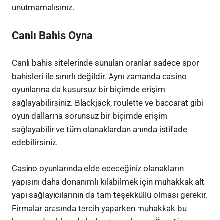
unutmamalısınız.
Canlı Bahis Oyna
Canlı bahis sitelerinde sunulan oranlar sadece spor
bahisleri ile sınırlı değildir. Aynı zamanda casino
oyunlarına da kusursuz bir biçimde erişim
sağlayabilirsiniz. Blackjack, roulette ve baccarat gibi
oyun dallarına sorunsuz bir biçimde erişim
sağlayabilir ve tüm olanaklardan anında istifade
edebilirsiniz.
Casino oyunlarında elde edeceğiniz olanakların
yapısını daha donanımlı kılabilmek için muhakkak alt
yapı sağlayıcılarının da tam teşekküllü olması gerekir.
Firmalar arasında tercih yaparken muhakkak bu