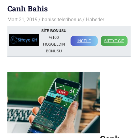
Canlı Bahis
Mart 31, 2019
bahissiteleribonus
Haberler
SİTE BONUSU
%100
İNCELE
SİTEYE GİT
HOSGELDIN
BONUSU