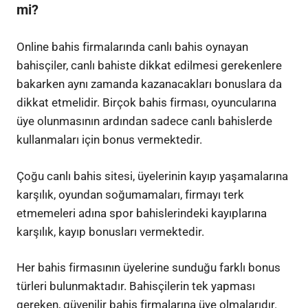
mi?
Online bahis firmalarında canlı bahis oynayan
bahisçiler, canlı bahiste dikkat edilmesi gerekenlere
bakarken aynı zamanda kazanacakları bonuslara da
dikkat etmelidir. Birçok bahis firması, oyuncularına
üye olunmasının ardından sadece canlı bahislerde
kullanmaları için bonus vermektedir.
Çoğu canlı bahis sitesi, üyelerinin kayıp yaşamalarına
karşılık, oyundan soğumamaları, firmayı terk
etmemeleri adına spor bahislerindeki kayıplarına
karşılık, kayıp bonusları vermektedir.
Her bahis firmasının üyelerine sunduğu farklı bonus
türleri bulunmaktadır. Bahisçilerin tek yapması
gereken, güvenilir bahis firmalarına üye olmalarıdır.