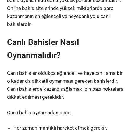
bahis oyunlarında daha yüksek paralar kazanmaktır.
Online bahis sitelerinde yüksek miktarlarda para
kazanmanın en eğlenceli ve heyecanlı yolu canlı
bahislerdir.
Canlı Bahisler Nasıl
Oynanmalıdır?
Canlı bahisler oldukça eğlenceli ve heyecanlı ama bir
o kadar da dikkatli oynanması gereken bahislerdir.
Canlı bahislerde kazanç sağlamak için bazı noktalara
dikkat edilmesi gereklidir.
Canlı bahis oynamadan önce;
Her zaman mantıklı hareket etmek gerekir.