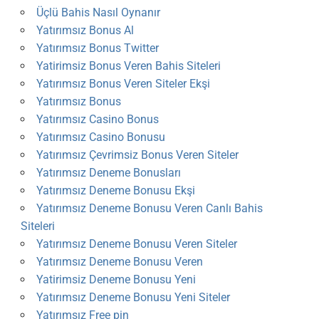
Üçlü Bahis Nasıl Oynanır
Yatırımsız Bonus Al
Yatırımsız Bonus Twitter
Yatirimsiz Bonus Veren Bahis Siteleri
Yatırımsız Bonus Veren Siteler Ekşi
Yatırımsız Bonus
Yatırımsız Casino Bonus
Yatırımsız Casino Bonusu
Yatırımsız Çevrimsiz Bonus Veren Siteler
Yatırımsız Deneme Bonusları
Yatırımsız Deneme Bonusu Ekşi
Yatırımsız Deneme Bonusu Veren Canlı Bahis
Siteleri
Yatırımsız Deneme Bonusu Veren Siteler
Yatırımsız Deneme Bonusu Veren
Yatirimsiz Deneme Bonusu Yeni
Yatırımsız Deneme Bonusu Yeni Siteler
Yatırımsız Free pin