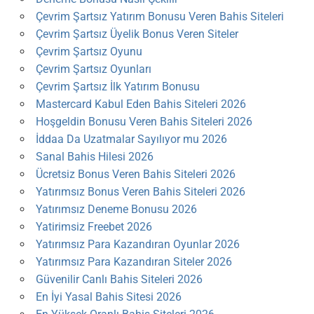
Çevrim Şartsız Yatırım Bonusu Veren Bahis Siteleri
Çevrim Şartsız Üyelik Bonus Veren Siteler
Çevrim Şartsız Oyunu
Çevrim Şartsız Oyunları
Çevrim Şartsız İlk Yatırım Bonusu
Mastercard Kabul Eden Bahis Siteleri 2026
Hoşgeldin Bonusu Veren Bahis Siteleri 2026
İddaa Da Uzatmalar Sayılıyor mu 2026
Sanal Bahis Hilesi 2026
Ücretsiz Bonus Veren Bahis Siteleri 2026
Yatırımsız Bonus Veren Bahis Siteleri 2026
Yatırımsız Deneme Bonusu 2026
Yatirimsiz Freebet 2026
Yatırımsız Para Kazandıran Oyunlar 2026
Yatırımsız Para Kazandıran Siteler 2026
Güvenilir Canlı Bahis Siteleri 2026
En İyi Yasal Bahis Sitesi 2026