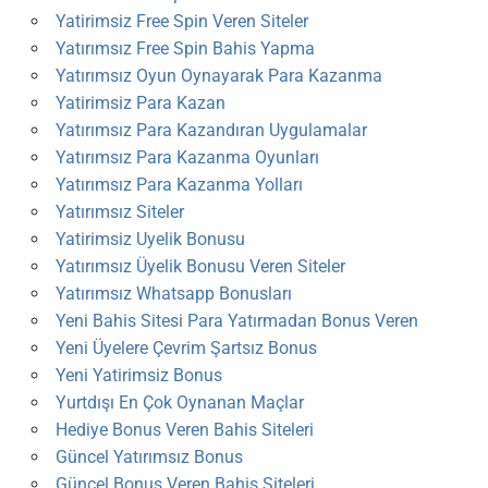
Yatirimsiz Free Spin Veren Siteler
Yatırımsız Free Spin Bahis Yapma
Yatırımsız Oyun Oynayarak Para Kazanma
Yatirimsiz Para Kazan
Yatırımsız Para Kazandıran Uygulamalar
Yatırımsız Para Kazanma Oyunları
Yatırımsız Para Kazanma Yolları
Yatırımsız Siteler
Yatirimsiz Uyelik Bonusu
Yatırımsız Üyelik Bonusu Veren Siteler
Yatırımsız Whatsapp Bonusları
Yeni Bahis Sitesi Para Yatırmadan Bonus Veren
Yeni Üyelere Çevrim Şartsız Bonus
Yeni Yatirimsiz Bonus
Yurtdışı En Çok Oynanan Maçlar
Hediye Bonus Veren Bahis Siteleri
Güncel Yatırımsız Bonus
Güncel Bonus Veren Bahis Siteleri