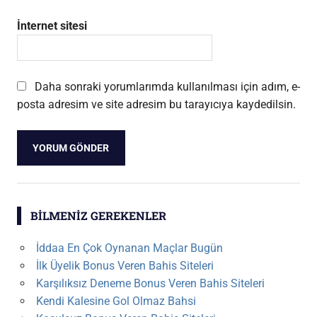
İnternet sitesi
Daha sonraki yorumlarımda kullanılması için adım, e-
posta adresim ve site adresim bu tarayıcıya kaydedilsin.
BILMENIZ GEREKENLER
İddaa En Çok Oynanan Maçlar Bugün
İlk Üyelik Bonus Veren Bahis Siteleri
Karşılıksız Deneme Bonus Veren Bahis Siteleri
Kendi Kalesine Gol Olmaz Bahsi