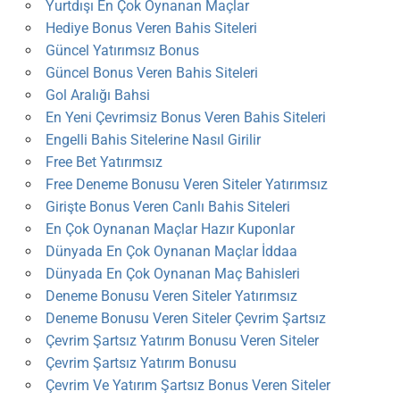
Yurtdışı En Çok Oynanan Maçlar
Hediye Bonus Veren Bahis Siteleri
Güncel Yatırımsız Bonus
Güncel Bonus Veren Bahis Siteleri
Gol Aralığı Bahsi
En Yeni Çevrimsiz Bonus Veren Bahis Siteleri
Engelli Bahis Sitelerine Nasıl Girilir
Free Bet Yatırımsız
Free Deneme Bonusu Veren Siteler Yatırımsız
Girişte Bonus Veren Canlı Bahis Siteleri
En Çok Oynanan Maçlar Hazır Kuponlar
Dünyada En Çok Oynanan Maçlar İddaa
Dünyada En Çok Oynanan Maç Bahisleri
Deneme Bonusu Veren Siteler Yatırımsız
Deneme Bonusu Veren Siteler Çevrim Şartsız
Çevrim Şartsız Yatırım Bonusu Veren Siteler
Çevrim Şartsız Yatırım Bonusu
Çevrim Ve Yatırım Şartsız Bonus Veren Siteler