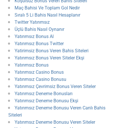
Koşulsuz Bonus Veren Bahis Siteleri
Maç Bahisi Ve Toplam Gol Nedir
Sıralı 5 Li Bahis Nasıl Hesaplanır
Twitter Yatırımsız
Üçlü Bahis Nasıl Oynanır
Yatırımsız Bonus Al
Yatırımsız Bonus Twitter
Yatirimsiz Bonus Veren Bahis Siteleri
Yatırımsız Bonus Veren Siteler Ekşi
Yatırımsız Bonus
Yatırımsız Casino Bonus
Yatırımsız Casino Bonusu
Yatırımsız Çevrimsiz Bonus Veren Siteler
Yatırımsız Deneme Bonusları
Yatırımsız Deneme Bonusu Ekşi
Yatırımsız Deneme Bonusu Veren Canlı Bahis
Siteleri
Yatırımsız Deneme Bonusu Veren Siteler