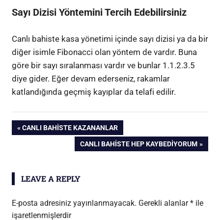
Sayı Dizisi Yöntemini Tercih Edebilirsiniz
Canlı bahiste kasa yönetimi içinde sayı dizisi ya da bir
diğer isimle Fibonacci olan yöntem de vardır. Buna
göre bir sayı sıralanması vardır ve bunlar 1.1.2.3.5
diye gider. Eğer devam ederseniz, rakamlar
katlandığında geçmiş kayıplar da telafi edilir.
Yazı
PREVIOUS
CANLI BAHISTE KAZANANLAR
POST:
NEXT
CANLI BAHISTE HEP KAYBEDIYORUM
gezinmesi
POST:
LEAVE A REPLY
E-posta adresiniz yayınlanmayacak.
Gerekli alanlar
*
ile
işaretlenmişlerdir