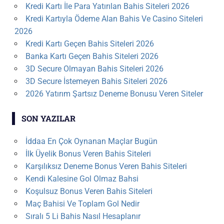
Kredi Kartı İle Para Yatırılan Bahis Siteleri 2026
Kredi Kartıyla Ödeme Alan Bahis Ve Casino Siteleri
2026
Kredi Kartı Geçen Bahis Siteleri 2026
Banka Kartı Geçen Bahis Siteleri 2026
3D Secure Olmayan Bahis Siteleri 2026
3D Secure İstemeyen Bahis Siteleri 2026
2026 Yatırım Şartsız Deneme Bonusu Veren Siteler
SON YAZILAR
İddaa En Çok Oynanan Maçlar Bugün
İlk Üyelik Bonus Veren Bahis Siteleri
Karşılıksız Deneme Bonus Veren Bahis Siteleri
Kendi Kalesine Gol Olmaz Bahsi
Koşulsuz Bonus Veren Bahis Siteleri
Maç Bahisi Ve Toplam Gol Nedir
Sıralı 5 Li Bahis Nasıl Hesaplanır