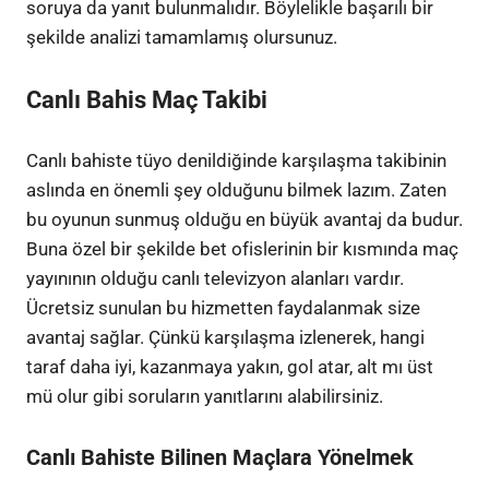
soruya da yanıt bulunmalıdır. Böylelikle başarılı bir
şekilde analizi tamamlamış olursunuz.
Canlı Bahis Maç Takibi
Canlı bahiste tüyo denildiğinde karşılaşma takibinin
aslında en önemli şey olduğunu bilmek lazım. Zaten
bu oyunun sunmuş olduğu en büyük avantaj da budur.
Buna özel bir şekilde bet ofislerinin bir kısmında maç
yayınının olduğu canlı televizyon alanları vardır.
Ücretsiz sunulan bu hizmetten faydalanmak size
avantaj sağlar. Çünkü karşılaşma izlenerek, hangi
taraf daha iyi, kazanmaya yakın, gol atar, alt mı üst
mü olur gibi soruların yanıtlarını alabilirsiniz.
Canlı Bahiste Bilinen Maçlara Yönelmek