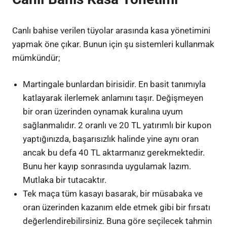
Canlı bahise verilen tüyolar arasında kasa yönetimini
yapmak öne çıkar. Bunun için şu sistemleri kullanmak
mümkündür;
Martingale bunlardan birisidir. En basit tanımıyla
katlayarak ilerlemek anlamını taşır. Değişmeyen
bir oran üzerinden oynamak kuralına uyum
sağlanmalıdır. 2 oranlı ve 20 TL yatırımlı bir kupon
yaptığınızda, başarısızlık halinde yine aynı oran
ancak bu defa 40 TL aktarmanız gerekmektedir.
Bunu her kayıp sonrasında uygulamak lazım.
Mutlaka bir tutacaktır.
Tek maça tüm kasayı basarak, bir müsabaka ve
oran üzerinden kazanım elde etmek gibi bir fırsatı
değerlendirebilirsiniz. Buna göre seçilecek tahmin