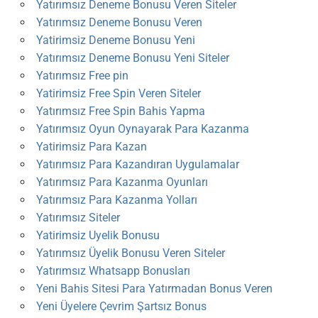
Yatırımsız Deneme Bonusu Veren Siteler
Yatırımsız Deneme Bonusu Veren
Yatirimsiz Deneme Bonusu Yeni
Yatırımsız Deneme Bonusu Yeni Siteler
Yatırımsız Free pin
Yatirimsiz Free Spin Veren Siteler
Yatırımsız Free Spin Bahis Yapma
Yatırımsız Oyun Oynayarak Para Kazanma
Yatirimsiz Para Kazan
Yatırımsız Para Kazandıran Uygulamalar
Yatırımsız Para Kazanma Oyunları
Yatırımsız Para Kazanma Yolları
Yatırımsız Siteler
Yatirimsiz Uyelik Bonusu
Yatırımsız Üyelik Bonusu Veren Siteler
Yatırımsız Whatsapp Bonusları
Yeni Bahis Sitesi Para Yatırmadan Bonus Veren
Yeni Üyelere Çevrim Şartsız Bonus