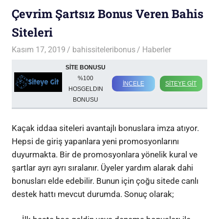
Çevrim Şartsız Bonus Veren Bahis
Siteleri
Kasım 17, 2019
bahissiteleribonus
Haberler
SİTE BONUSU
%100
İNCELE
SİTEYE GİT
HOSGELDIN
BONUSU
Kaçak iddaa siteleri avantajlı bonuslara imza atıyor.
Hepsi de giriş yapanlara yeni promosyonlarını
duyurmakta. Bir de promosyonlara yönelik kural ve
şartlar ayrı ayrı sıralanır. Üyeler yardım alarak dahi
bonusları elde edebilir. Bunun için çoğu sitede canlı
destek hattı mevcut durumda. Sonuç olarak;