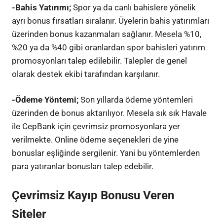
-Bahis Yatırımı;
Spor ya da canlı bahislere yönelik
ayrı bonus fırsatları sıralanır. Üyelerin bahis yatırımları
üzerinden bonus kazanmaları sağlanır. Mesela %10,
%20 ya da %40 gibi oranlardan spor bahisleri yatırım
promosyonları talep edilebilir. Talepler de genel
olarak destek ekibi tarafından karşılanır.
-Ödeme Yöntemi;
Son yıllarda ödeme yöntemleri
üzerinden de bonus aktarılıyor. Mesela sık sık Havale
ile CepBank için çevrimsiz promosyonlara yer
verilmekte. Online ödeme seçenekleri de yine
bonuslar eşliğinde sergilenir. Yani bu yöntemlerden
para yatıranlar bonusları talep edebilir.
Çevrimsiz Kayıp Bonusu Veren
Siteler