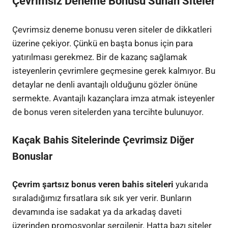
Çevrimsiz Deneme Bonusu Sunan Siteler
Çevrimsiz deneme bonusu veren siteler de dikkatleri
üzerine çekiyor. Çünkü en başta bonus için para
yatırılması gerekmez. Bir de kazanç sağlamak
isteyenlerin çevrimlere geçmesine gerek kalmıyor. Bu
detaylar ne denli avantajlı olduğunu gözler önüne
sermekte. Avantajlı kazançlara imza atmak isteyenler
de bonus veren sitelerden yana tercihte bulunuyor.
Kaçak Bahis Sitelerinde Çevrimsiz Diğer
Bonuslar
Çevrim şartsız bonus veren bahis siteleri
yukarıda
sıraladığımız fırsatlara sık sık yer verir. Bunların
devamında ise sadakat ya da arkadaş daveti
üzerinden promosyonlar sergilenir. Hatta bazı siteler