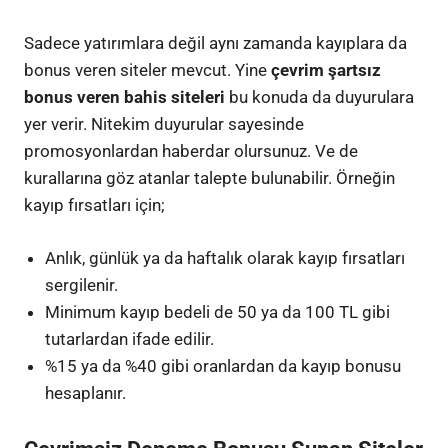
Sadece yatırımlara değil aynı zamanda kayıplara da
bonus veren siteler mevcut. Yine
çevrim şartsız
bonus veren bahis siteleri
bu konuda da duyurulara
yer verir. Nitekim duyurular sayesinde
promosyonlardan haberdar olursunuz. Ve de
kurallarına göz atanlar talepte bulunabilir. Örneğin
kayıp fırsatları için;
Anlık, günlük ya da haftalık olarak kayıp fırsatları
sergilenir.
Minimum kayıp bedeli de 50 ya da 100 TL gibi
tutarlardan ifade edilir.
%15 ya da %40 gibi oranlardan da kayıp bonusu
hesaplanır.