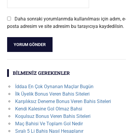
Daha sonraki yorumlarımda kullanılması için adım, e-
posta adresim ve site adresim bu tarayıcıya kaydedilsin.
BILMENIZ GEREKENLER
İddaa En Çok Oynanan Maçlar Bugün
İlk Üyelik Bonus Veren Bahis Siteleri
Karşılıksız Deneme Bonus Veren Bahis Siteleri
Kendi Kalesine Gol Olmaz Bahsi
Koşulsuz Bonus Veren Bahis Siteleri
Maç Bahisi Ve Toplam Gol Nedir
Sıralı 5 Li Bahis Nasıl Hesaplanır