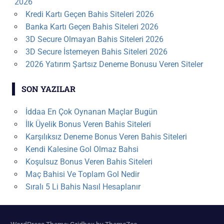
2026
Kredi Kartı Geçen Bahis Siteleri 2026
Banka Kartı Geçen Bahis Siteleri 2026
3D Secure Olmayan Bahis Siteleri 2026
3D Secure İstemeyen Bahis Siteleri 2026
2026 Yatırım Şartsız Deneme Bonusu Veren Siteler
SON YAZILAR
İddaa En Çok Oynanan Maçlar Bugün
İlk Üyelik Bonus Veren Bahis Siteleri
Karşılıksız Deneme Bonus Veren Bahis Siteleri
Kendi Kalesine Gol Olmaz Bahsi
Koşulsuz Bonus Veren Bahis Siteleri
Maç Bahisi Ve Toplam Gol Nedir
Sıralı 5 Li Bahis Nasıl Hesaplanır