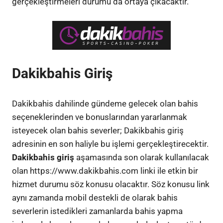
gerçekleştirmeleri durumu da ortaya çıkacaktır.
Dakikbahis Giriş
Dakikbahis dahilinde gündeme gelecek olan bahis
seçeneklerinden ve bonuslarından yararlanmak
isteyecek olan bahis severler; Dakikbahis giriş
adresinin en son haliyle bu işlemi gerçekleştirecektir.
Dakikbahis giriş
aşamasında son olarak kullanılacak
olan https://www.dakikbahis.com linki ile etkin bir
hizmet durumu söz konusu olacaktır. Söz konusu link
aynı zamanda mobil destekli de olarak bahis
severlerin istedikleri zamanlarda bahis yapma