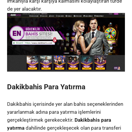
imkanıyla karşı karşıya kalmasını kolaylaştıran türde
de yer alacaktır.
Dakikbahis Para Yatırma
Dakikbahis içerisinde yer alan bahis seçeneklerinden
yararlanmak adına para yatırma işlemlerini
gerçekleştirmek gerekecektir.
Dakikbahis para
yatırma
dahilinde gerçekleşecek olan para transferi