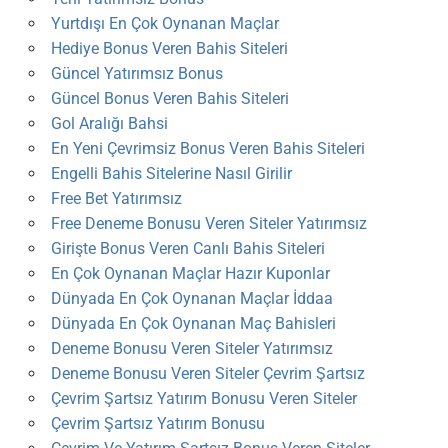
Yurtdışı En Çok Oynanan Maçlar
Hediye Bonus Veren Bahis Siteleri
Güncel Yatırımsız Bonus
Güncel Bonus Veren Bahis Siteleri
Gol Aralığı Bahsi
En Yeni Çevrimsiz Bonus Veren Bahis Siteleri
Engelli Bahis Sitelerine Nasıl Girilir
Free Bet Yatırımsız
Free Deneme Bonusu Veren Siteler Yatırımsız
Girişte Bonus Veren Canlı Bahis Siteleri
En Çok Oynanan Maçlar Hazır Kuponlar
Dünyada En Çok Oynanan Maçlar İddaa
Dünyada En Çok Oynanan Maç Bahisleri
Deneme Bonusu Veren Siteler Yatırımsız
Deneme Bonusu Veren Siteler Çevrim Şartsız
Çevrim Şartsız Yatırım Bonusu Veren Siteler
Çevrim Şartsız Yatırım Bonusu