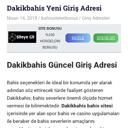
Dakikbahis Yeni Giriş Adresi
Nisan 14, 2018
bahissiteleribonus
Giriş Adresleri
SİTE BONUSU
%100
İNCELE
SİTEYE GİT
HOSGELDIN
BONUSU
Dakikbahis Güncel Giriş Adresi
Bahis seçenekleri ile ideal bir konumda yer alarak
adından söz ettirecek türde faaliyet gösteren
Dakikbahis; bahis severlere önemli ölçüde hizmet
vermesi ile bilinmektedir.
Dakikbahis bahis sitesi
içerisinde yer alan spor bahis ve casino uygulamaları
ile beraber de bahis severlerin amaçlarını