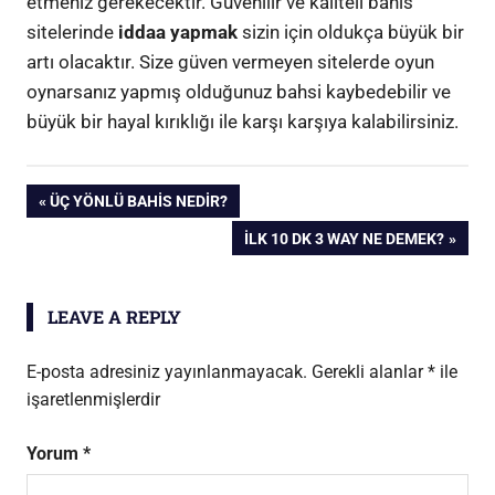
etmeniz gerekecektir. Güvenilir ve kaliteli bahis
sitelerinde
iddaa yapmak
sizin için oldukça büyük bir
artı olacaktır. Size güven vermeyen sitelerde oyun
oynarsanız yapmış olduğunuz bahsi kaybedebilir ve
büyük bir hayal kırıklığı ile karşı karşıya kalabilirsiniz.
Yazı
PREVIOUS
ÜÇ YÖNLÜ BAHIS NEDIR?
POST:
NEXT
İLK 10 DK 3 WAY NE DEMEK?
gezinmesi
POST:
LEAVE A REPLY
E-posta adresiniz yayınlanmayacak.
Gerekli alanlar
*
ile
işaretlenmişlerdir
Yorum
*