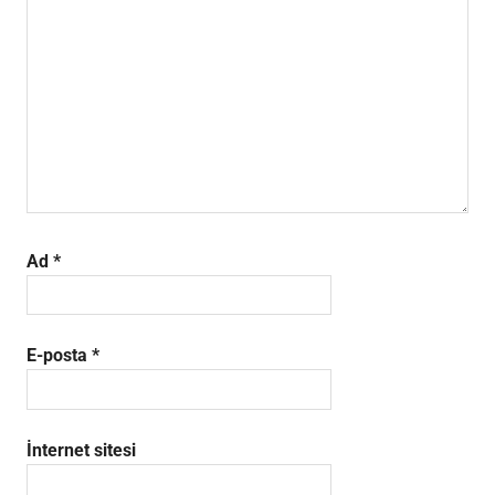
Ad
*
E-posta
*
İnternet sitesi