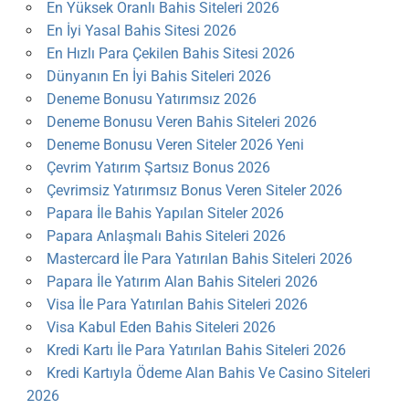
En Yüksek Oranlı Bahis Siteleri 2026
En İyi Yasal Bahis Sitesi 2026
En Hızlı Para Çekilen Bahis Sitesi 2026
Dünyanın En İyi Bahis Siteleri 2026
Deneme Bonusu Yatırımsız 2026
Deneme Bonusu Veren Bahis Siteleri 2026
Deneme Bonusu Veren Siteler 2026 Yeni
Çevrim Yatırım Şartsız Bonus 2026
Çevrimsiz Yatırımsız Bonus Veren Siteler 2026
Papara İle Bahis Yapılan Siteler 2026
Papara Anlaşmalı Bahis Siteleri 2026
Mastercard İle Para Yatırılan Bahis Siteleri 2026
Papara İle Yatırım Alan Bahis Siteleri 2026
Visa İle Para Yatırılan Bahis Siteleri 2026
Visa Kabul Eden Bahis Siteleri 2026
Kredi Kartı İle Para Yatırılan Bahis Siteleri 2026
Kredi Kartıyla Ödeme Alan Bahis Ve Casino Siteleri
2026