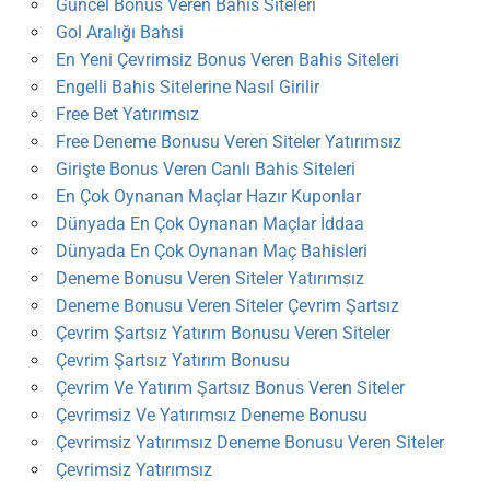
Güncel Bonus Veren Bahis Siteleri
Gol Aralığı Bahsi
En Yeni Çevrimsiz Bonus Veren Bahis Siteleri
Engelli Bahis Sitelerine Nasıl Girilir
Free Bet Yatırımsız
Free Deneme Bonusu Veren Siteler Yatırımsız
Girişte Bonus Veren Canlı Bahis Siteleri
En Çok Oynanan Maçlar Hazır Kuponlar
Dünyada En Çok Oynanan Maçlar İddaa
Dünyada En Çok Oynanan Maç Bahisleri
Deneme Bonusu Veren Siteler Yatırımsız
Deneme Bonusu Veren Siteler Çevrim Şartsız
Çevrim Şartsız Yatırım Bonusu Veren Siteler
Çevrim Şartsız Yatırım Bonusu
Çevrim Ve Yatırım Şartsız Bonus Veren Siteler
Çevrimsiz Ve Yatırımsız Deneme Bonusu
Çevrimsiz Yatırımsız Deneme Bonusu Veren Siteler
Çevrimsiz Yatırımsız