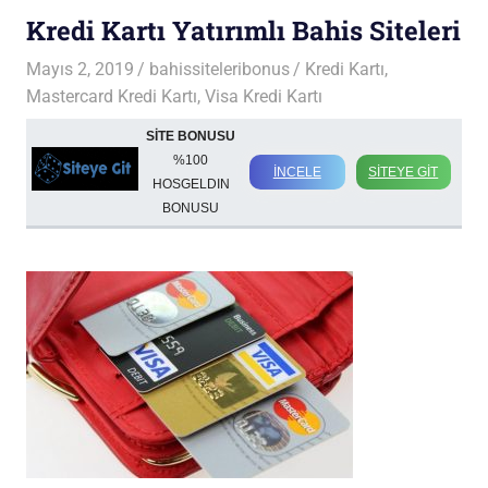
Kredi Kartı Yatırımlı Bahis Siteleri
Mayıs 2, 2019
bahissiteleribonus
Kredi Kartı
,
Mastercard Kredi Kartı
,
Visa Kredi Kartı
SİTE BONUSU
%100
İNCELE
SİTEYE GİT
HOSGELDIN
BONUSU