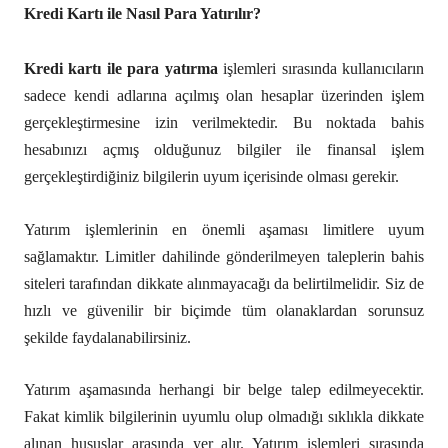
Kredi Kartı ile Nasıl Para Yatırılır?
Kredi kartı ile para yatırma
işlemleri sırasında kullanıcıların
sadece kendi adlarına açılmış olan hesaplar üzerinden işlem
gerçekleştirmesine izin verilmektedir. Bu noktada bahis
hesabınızı açmış olduğunuz bilgiler ile finansal işlem
gerçekleştirdiğiniz bilgilerin uyum içerisinde olması gerekir.
Yatırım işlemlerinin en önemli aşaması limitlere uyum
sağlamaktır. Limitler dahilinde gönderilmeyen taleplerin bahis
siteleri tarafından dikkate alınmayacağı da belirtilmelidir. Siz de
hızlı ve güvenilir bir biçimde tüm olanaklardan sorunsuz
şekilde faydalanabilirsiniz.
Yatırım aşamasında herhangi bir belge talep edilmeyecektir.
Fakat kimlik bilgilerinin uyumlu olup olmadığı sıklıkla dikkate
alınan hususlar arasında yer alır. Yatırım işlemleri sırasında