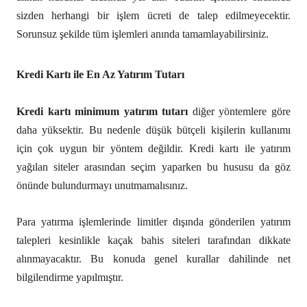
sizden herhangi bir işlem ücreti de talep edilmeyecektir.
Sorunsuz şekilde tüm işlemleri anında tamamlayabilirsiniz.
Kredi Kartı ile En Az Yatırım Tutarı
Kredi kartı minimum yatırım tutarı
diğer yöntemlere göre
daha yüksektir. Bu nedenle düşük bütçeli kişilerin kullanımı
için çok uygun bir yöntem değildir. Kredi kartı ile yatırım
yağılan siteler arasından seçim yaparken bu hususu da göz
önünde bulundurmayı unutmamalısınız.
Para yatırma işlemlerinde limitler dışında gönderilen yatırım
talepleri kesinlikle kaçak bahis siteleri tarafından dikkate
alınmayacaktır. Bu konuda genel kurallar dahilinde net
bilgilendirme yapılmıştır.