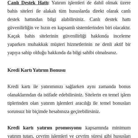
Canlı Destek Hattı
: Yatırım işlemleri de dahil olmak üzere
bahis siteleri ile alakalı tüm hususlarda direkt olarak canlı
destek hattından bilgi alabilirsiniz. Canlı destek hattı
güvenilirliğin ve hızın en kapsamlı sistemlerinden biri olacaktır.
Kaçak bahis sitelerinin güvenilirliği hakkında inceleme
yaparken muhakkak müşteri hizmetlerinin ne denli aktif bir
yapıya sahip olduğu hakkında da bilgi sahibi olmalısınız.
Kredi Kartı Yatırım Bonusu
Kredi kartı ile yatırımınızı sağlarken aynı zamanda bonus
olanaklarından da istifade edebilirsiniz. Sitelerin en temel işlem
tiplerinden olan yatırım işlemleri aracılığı ile temel bonusları
sorunsuz bir biçimde hesabınıza geçirebilirsiniz.
Kredi kartı yatırım promosyonu
kapsamında minimum
yatırım tutarı, çevrim işlemleri ve çevrim süresi gibi hususları