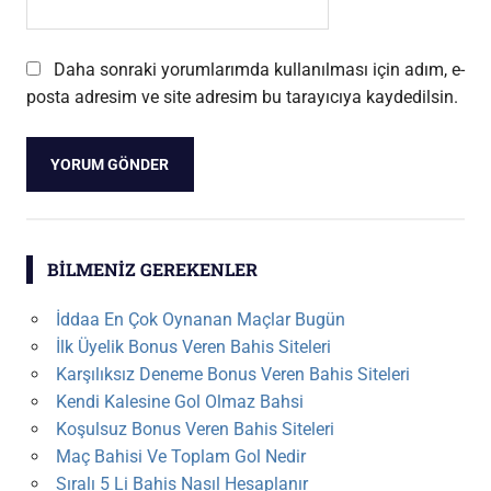
Daha sonraki yorumlarımda kullanılması için adım, e-
posta adresim ve site adresim bu tarayıcıya kaydedilsin.
BILMENIZ GEREKENLER
İddaa En Çok Oynanan Maçlar Bugün
İlk Üyelik Bonus Veren Bahis Siteleri
Karşılıksız Deneme Bonus Veren Bahis Siteleri
Kendi Kalesine Gol Olmaz Bahsi
Koşulsuz Bonus Veren Bahis Siteleri
Maç Bahisi Ve Toplam Gol Nedir
Sıralı 5 Li Bahis Nasıl Hesaplanır