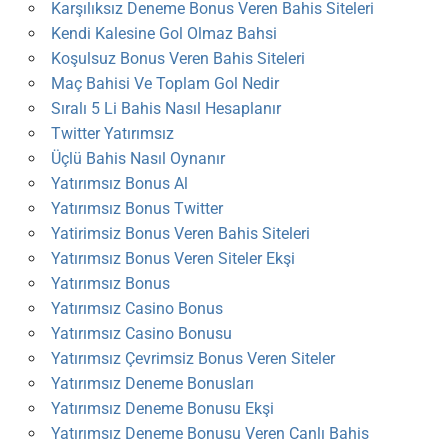
Karşılıksız Deneme Bonus Veren Bahis Siteleri
Kendi Kalesine Gol Olmaz Bahsi
Koşulsuz Bonus Veren Bahis Siteleri
Maç Bahisi Ve Toplam Gol Nedir
Sıralı 5 Li Bahis Nasıl Hesaplanır
Twitter Yatırımsız
Üçlü Bahis Nasıl Oynanır
Yatırımsız Bonus Al
Yatırımsız Bonus Twitter
Yatirimsiz Bonus Veren Bahis Siteleri
Yatırımsız Bonus Veren Siteler Ekşi
Yatırımsız Bonus
Yatırımsız Casino Bonus
Yatırımsız Casino Bonusu
Yatırımsız Çevrimsiz Bonus Veren Siteler
Yatırımsız Deneme Bonusları
Yatırımsız Deneme Bonusu Ekşi
Yatırımsız Deneme Bonusu Veren Canlı Bahis