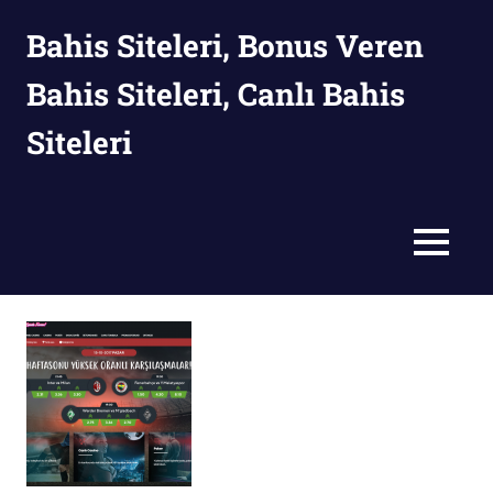
Skip
Bahis Siteleri, Bonus Veren
to
content
Bahis Siteleri, Canlı Bahis
Siteleri
Güvenilir
Bahis
sitelerini
MENU
ve
casino
sitelerinin
listelendiği
sitemizde
bahisle
ilgili
geniş
bilgilerede
ulaşabilirsiniz.