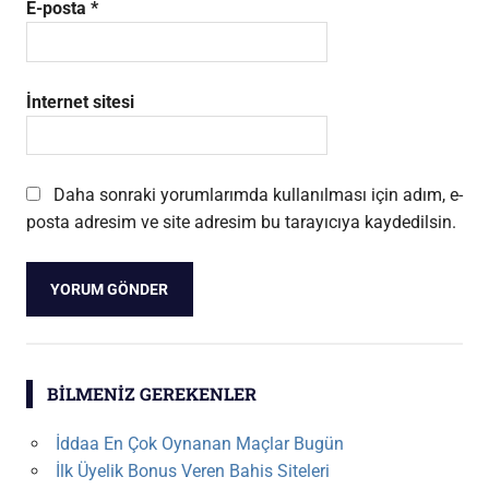
E-posta
*
İnternet sitesi
Daha sonraki yorumlarımda kullanılması için adım, e-
posta adresim ve site adresim bu tarayıcıya kaydedilsin.
BILMENIZ GEREKENLER
İddaa En Çok Oynanan Maçlar Bugün
İlk Üyelik Bonus Veren Bahis Siteleri