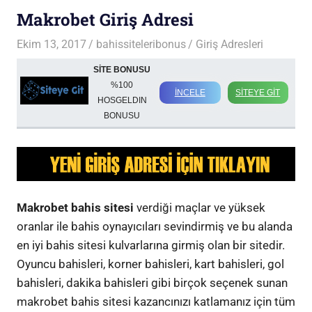
Makrobet Giriş Adresi
Ekim 13, 2017
bahissiteleribonus
Giriş Adresleri
SİTE BONUSU
%100
İNCELE
SİTEYE GİT
HOSGELDIN
BONUSU
Makrobet bahis
sitesi
verdiği maçlar ve yüksek
oranlar ile bahis oynayıcıları sevindirmiş ve bu alanda
en iyi bahis sitesi kulvarlarına girmiş olan bir sitedir.
Oyuncu bahisleri, korner bahisleri, kart bahisleri, gol
bahisleri, dakika bahisleri gibi birçok seçenek sunan
makrobet bahis sitesi kazancınızı katlamanız için tüm