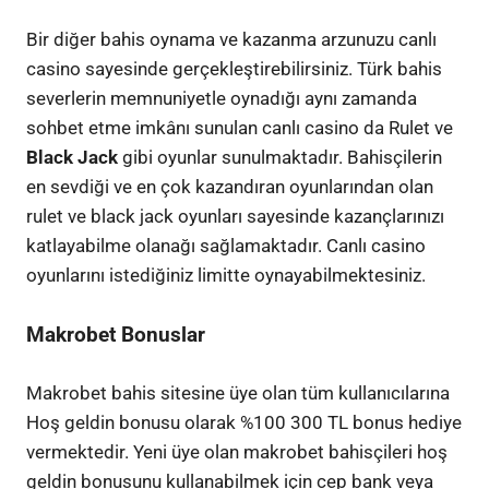
Bir diğer bahis oynama ve kazanma arzunuzu canlı
casino sayesinde gerçekleştirebilirsiniz. Türk bahis
severlerin memnuniyetle oynadığı aynı zamanda
sohbet etme imkânı sunulan canlı casino da Rulet ve
Black Jack
gibi oyunlar sunulmaktadır. Bahisçilerin
en sevdiği ve en çok kazandıran oyunlarından olan
rulet ve black jack oyunları sayesinde kazançlarınızı
katlayabilme olanağı sağlamaktadır. Canlı casino
oyunlarını istediğiniz limitte oynayabilmektesiniz.
Makrobet Bonuslar
Makrobet bahis sitesine üye olan tüm kullanıcılarına
Hoş geldin bonusu olarak %100 300 TL bonus hediye
vermektedir. Yeni üye olan makrobet bahisçileri hoş
geldin bonusunu kullanabilmek için cep bank veya