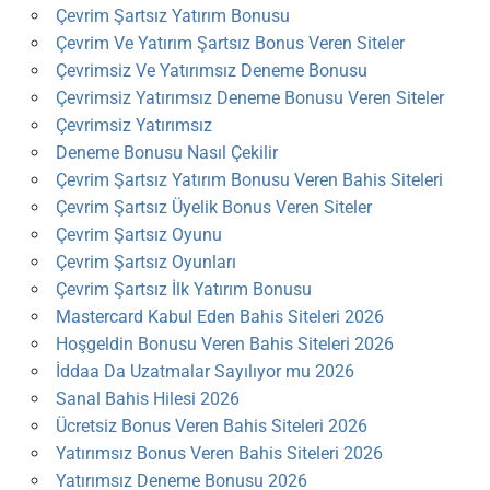
Çevrim Şartsız Yatırım Bonusu
Çevrim Ve Yatırım Şartsız Bonus Veren Siteler
Çevrimsiz Ve Yatırımsız Deneme Bonusu
Çevrimsiz Yatırımsız Deneme Bonusu Veren Siteler
Çevrimsiz Yatırımsız
Deneme Bonusu Nasıl Çekilir
Çevrim Şartsız Yatırım Bonusu Veren Bahis Siteleri
Çevrim Şartsız Üyelik Bonus Veren Siteler
Çevrim Şartsız Oyunu
Çevrim Şartsız Oyunları
Çevrim Şartsız İlk Yatırım Bonusu
Mastercard Kabul Eden Bahis Siteleri 2026
Hoşgeldin Bonusu Veren Bahis Siteleri 2026
İddaa Da Uzatmalar Sayılıyor mu 2026
Sanal Bahis Hilesi 2026
Ücretsiz Bonus Veren Bahis Siteleri 2026
Yatırımsız Bonus Veren Bahis Siteleri 2026
Yatırımsız Deneme Bonusu 2026