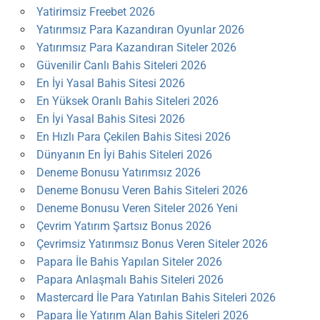
Yatirimsiz Freebet 2026
Yatırımsız Para Kazandıran Oyunlar 2026
Yatırımsız Para Kazandıran Siteler 2026
Güvenilir Canlı Bahis Siteleri 2026
En İyi Yasal Bahis Sitesi 2026
En Yüksek Oranlı Bahis Siteleri 2026
En İyi Yasal Bahis Sitesi 2026
En Hızlı Para Çekilen Bahis Sitesi 2026
Dünyanın En İyi Bahis Siteleri 2026
Deneme Bonusu Yatırımsız 2026
Deneme Bonusu Veren Bahis Siteleri 2026
Deneme Bonusu Veren Siteler 2026 Yeni
Çevrim Yatırım Şartsız Bonus 2026
Çevrimsiz Yatırımsız Bonus Veren Siteler 2026
Papara İle Bahis Yapılan Siteler 2026
Papara Anlaşmalı Bahis Siteleri 2026
Mastercard İle Para Yatırılan Bahis Siteleri 2026
Papara İle Yatırım Alan Bahis Siteleri 2026