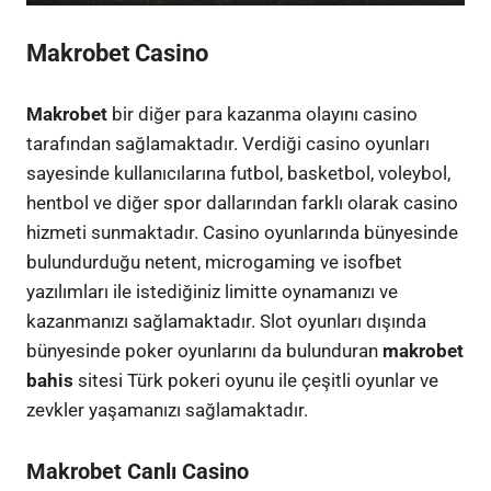
Makrobet Casino
Makrobet
bir diğer para kazanma olayını casino
tarafından sağlamaktadır. Verdiği casino oyunları
sayesinde kullanıcılarına futbol, basketbol, voleybol,
hentbol ve diğer spor dallarından farklı olarak casino
hizmeti sunmaktadır. Casino oyunlarında bünyesinde
bulundurduğu netent, microgaming ve isofbet
yazılımları ile istediğiniz limitte oynamanızı ve
kazanmanızı sağlamaktadır. Slot oyunları dışında
bünyesinde poker oyunlarını da bulunduran
makrobet
bahis
sitesi Türk pokeri oyunu ile çeşitli oyunlar ve
zevkler yaşamanızı sağlamaktadır.
Makrobet Canlı Casino