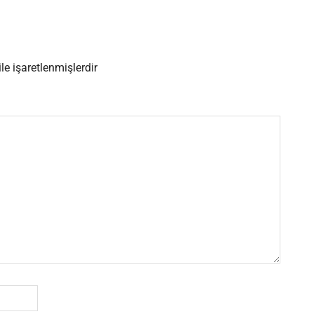
ile işaretlenmişlerdir