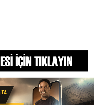
’i tercih etme sebeplerinden biri de sitenin yüksek
ı bahis sitelerine üyelik sırasında sitenin
sitelerinin lisansları yaptıkları kampanyalardan daha
l bahis sitelerinin güvenilir olduklarının bir
dar lisansı ile de ön planda olan bir sitedir.
nsın kontrol edildiği ile ilgili bilgilendirmeler site
ştır.