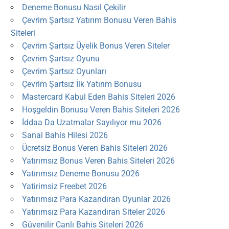
Deneme Bonusu Nasıl Çekilir
Çevrim Şartsız Yatırım Bonusu Veren Bahis
Siteleri
Çevrim Şartsız Üyelik Bonus Veren Siteler
Çevrim Şartsız Oyunu
Çevrim Şartsız Oyunları
Çevrim Şartsız İlk Yatırım Bonusu
Mastercard Kabul Eden Bahis Siteleri 2026
Hoşgeldin Bonusu Veren Bahis Siteleri 2026
İddaa Da Uzatmalar Sayılıyor mu 2026
Sanal Bahis Hilesi 2026
Ücretsiz Bonus Veren Bahis Siteleri 2026
Yatırımsız Bonus Veren Bahis Siteleri 2026
Yatırımsız Deneme Bonusu 2026
Yatirimsiz Freebet 2026
Yatırımsız Para Kazandıran Oyunlar 2026
Yatırımsız Para Kazandıran Siteler 2026
Güvenilir Canlı Bahis Siteleri 2026