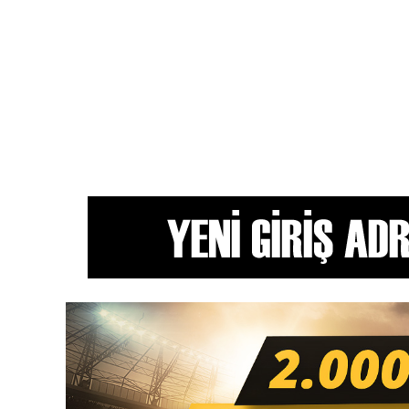
bonusları vermektedir. Bahis severlerin Mobilbahis
oranlı bonus kampanyalarıdır. Fakat yabancı kaynakl
kampanyaları tek seçim kıstası olmamalıdır. Bahis 
büyük bir önem arz etmektedir. Çünkü lisanslar mobi
garantisidir. Mobilbahis, kampanyaları ile olduğu ka
Mobilbahis’ in Malta lisansına sahip olduğu ve bu lisa
yöneticileri tarafından ayrıntılı bir biçimde aktarılmı