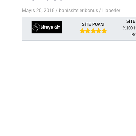
Mayıs 20, 2018
bahissiteleribonus
Haberler
SİTE
SİTE PUANI
%100 
B
Mobilbahis 2000 TL İlk Üyeli
Sürekli gelişen ve sistemine yeni özellikler ekley
tabletlerden güvenli bir şekilde bahis yapmak mü
mobil bahis siteleri arasında gösterilmektedir. Sitey
sunduğu kampanyalardır.
Mobilbahis Bonus Kampanyaları
Mobilbahis, birden fazla kampanya çeşidi sayesinde