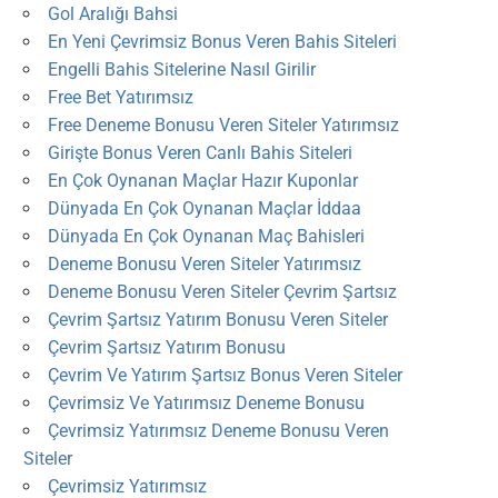
Gol Aralığı Bahsi
En Yeni Çevrimsiz Bonus Veren Bahis Siteleri
Engelli Bahis Sitelerine Nasıl Girilir
Free Bet Yatırımsız
Free Deneme Bonusu Veren Siteler Yatırımsız
Girişte Bonus Veren Canlı Bahis Siteleri
En Çok Oynanan Maçlar Hazır Kuponlar
Dünyada En Çok Oynanan Maçlar İddaa
Dünyada En Çok Oynanan Maç Bahisleri
Deneme Bonusu Veren Siteler Yatırımsız
Deneme Bonusu Veren Siteler Çevrim Şartsız
Çevrim Şartsız Yatırım Bonusu Veren Siteler
Çevrim Şartsız Yatırım Bonusu
Çevrim Ve Yatırım Şartsız Bonus Veren Siteler
Çevrimsiz Ve Yatırımsız Deneme Bonusu
Çevrimsiz Yatırımsız Deneme Bonusu Veren
Siteler
Çevrimsiz Yatırımsız