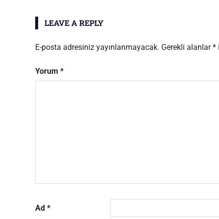
gezinmesi
LEAVE A REPLY
E-posta adresiniz yayınlanmayacak.
Gerekli alanlar
*
Yorum
*
Ad
*