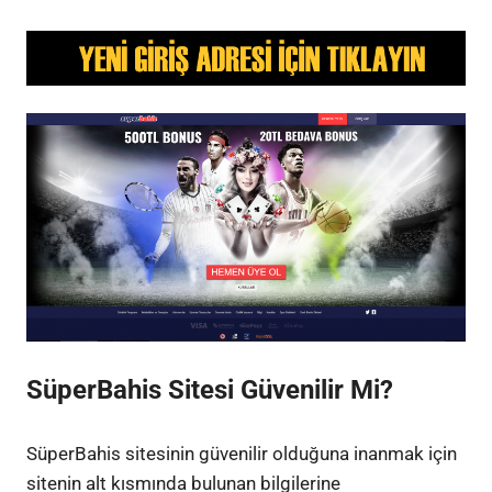
SüperBahis Sitesi Güvenilir Mi?
SüperBahis sitesinin güvenilir olduğuna inanmak için
sitenin alt kısmında bulunan bilgilerine