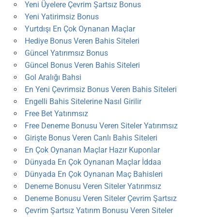
Yeni Üyelere Çevrim Şartsız Bonus
Yeni Yatirimsiz Bonus
Yurtdışı En Çok Oynanan Maçlar
Hediye Bonus Veren Bahis Siteleri
Güncel Yatırımsız Bonus
Güncel Bonus Veren Bahis Siteleri
Gol Aralığı Bahsi
En Yeni Çevrimsiz Bonus Veren Bahis Siteleri
Engelli Bahis Sitelerine Nasıl Girilir
Free Bet Yatırımsız
Free Deneme Bonusu Veren Siteler Yatırımsız
Girişte Bonus Veren Canlı Bahis Siteleri
En Çok Oynanan Maçlar Hazır Kuponlar
Dünyada En Çok Oynanan Maçlar İddaa
Dünyada En Çok Oynanan Maç Bahisleri
Deneme Bonusu Veren Siteler Yatırımsız
Deneme Bonusu Veren Siteler Çevrim Şartsız
Çevrim Şartsız Yatırım Bonusu Veren Siteler