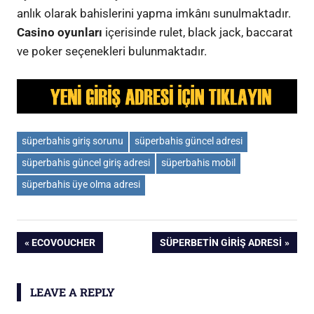
anlık olarak bahislerini yapma imkânı sunulmaktadır.
Casino oyunları
içerisinde rulet, black jack, baccarat
ve poker seçenekleri bulunmaktadır.
süperbahis giriş sorunu
süperbahis güncel adresi
süperbahis güncel giriş adresi
süperbahis mobil
süperbahis üye olma adresi
Yazı
PREVIOUS
NEXT
ECOVOUCHER
SÜPERBETIN GIRIŞ ADRESI
POST:
POST:
gezinmesi
LEAVE A REPLY