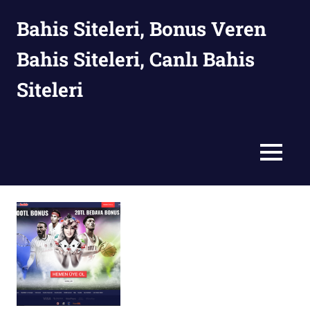
Skip
Bahis Siteleri, Bonus Veren
to
content
Bahis Siteleri, Canlı Bahis
Siteleri
Güvenilir
Bahis
sitelerini
MENU
ve
casino
sitelerinin
listelendiği
sitemizde
bahisle
ilgili
geniş
bilgilerede
ulaşabilirsiniz.