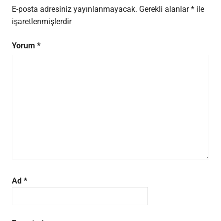
E-posta adresiniz yayınlanmayacak.
Gerekli alanlar
*
ile
işaretlenmişlerdir
Yorum
*
Ad
*