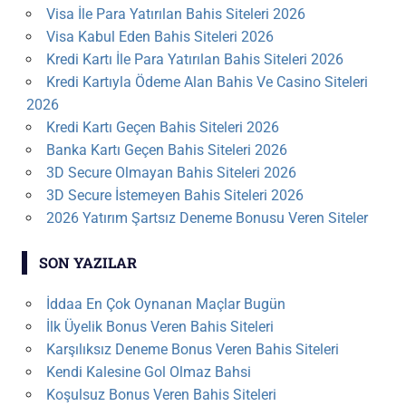
Visa İle Para Yatırılan Bahis Siteleri 2026
Visa Kabul Eden Bahis Siteleri 2026
Kredi Kartı İle Para Yatırılan Bahis Siteleri 2026
Kredi Kartıyla Ödeme Alan Bahis Ve Casino Siteleri
2026
Kredi Kartı Geçen Bahis Siteleri 2026
Banka Kartı Geçen Bahis Siteleri 2026
3D Secure Olmayan Bahis Siteleri 2026
3D Secure İstemeyen Bahis Siteleri 2026
2026 Yatırım Şartsız Deneme Bonusu Veren Siteler
SON YAZILAR
İddaa En Çok Oynanan Maçlar Bugün
İlk Üyelik Bonus Veren Bahis Siteleri
Karşılıksız Deneme Bonus Veren Bahis Siteleri
Kendi Kalesine Gol Olmaz Bahsi
Koşulsuz Bonus Veren Bahis Siteleri