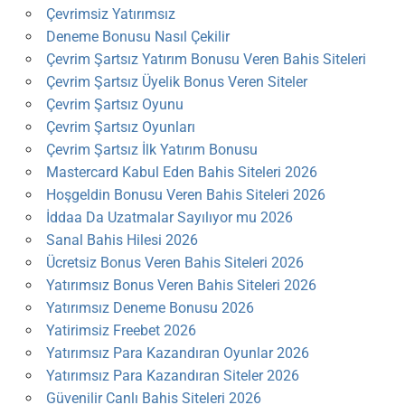
Çevrimsiz Yatırımsız
Deneme Bonusu Nasıl Çekilir
Çevrim Şartsız Yatırım Bonusu Veren Bahis Siteleri
Çevrim Şartsız Üyelik Bonus Veren Siteler
Çevrim Şartsız Oyunu
Çevrim Şartsız Oyunları
Çevrim Şartsız İlk Yatırım Bonusu
Mastercard Kabul Eden Bahis Siteleri 2026
Hoşgeldin Bonusu Veren Bahis Siteleri 2026
İddaa Da Uzatmalar Sayılıyor mu 2026
Sanal Bahis Hilesi 2026
Ücretsiz Bonus Veren Bahis Siteleri 2026
Yatırımsız Bonus Veren Bahis Siteleri 2026
Yatırımsız Deneme Bonusu 2026
Yatirimsiz Freebet 2026
Yatırımsız Para Kazandıran Oyunlar 2026
Yatırımsız Para Kazandıran Siteler 2026
Güvenilir Canlı Bahis Siteleri 2026