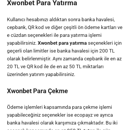
Xwonbet Para Yatırma
Kullanıcı hesabınızı aldıktan sonra banka havalesi,
cepbank, QR kod ve diğer çeşitli ön ödeme kartları ve
e cüzdan seçenekleri ile para yatırma işlemi
yapabilirsiniz.
Xwonbet para yatırma
seçenekleri için
geçerli olan limitler ise banka havalesi için 200 TL
olarak belirlenmiştir. Aynı zamanda cepbank ile en az
20 TL ve QR kod ile de en az 50 TL miktarları
üzerinden yatırım yapabilirsiniz.
Xwonbet Para Çekme
Ödeme işlemleri kapsamında para çekme işlemi
yapabileceğiniz seçenekler ise ecopayz ve ayrıca
banka havalesi olarak karşımıza çıkmaktadır. Bu iki