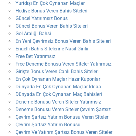
Yurtdışı En Çok Oynanan Maçlar
Hediye Bonus Veren Bahis Siteleri
Güncel Yatırımsız Bonus
Güncel Bonus Veren Bahis Siteleri
Gol Aralığı Bahsi
En Yeni Çevrimsiz Bonus Veren Bahis Siteleri
Engelli Bahis Sitelerine Nasıl Girilir
Free Bet Yatırımsız
Free Deneme Bonusu Veren Siteler Yatırımsız
Girişte Bonus Veren Canlı Bahis Siteleri
En Çok Oynanan Maçlar Hazır Kuponlar
Dünyada En Çok Oynanan Maçlar İddaa
Dünyada En Çok Oynanan Maç Bahisleri
Deneme Bonusu Veren Siteler Yatırımsız
Deneme Bonusu Veren Siteler Çevrim Şartsız
Çevrim Şartsız Yatırım Bonusu Veren Siteler
Çevrim Şartsız Yatırım Bonusu
Çevrim Ve Yatırım Şartsız Bonus Veren Siteler