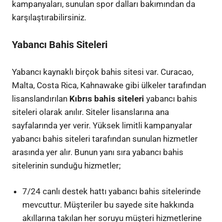
kampanyaları, sunulan spor dalları bakımından da
karşılaştırabilirsiniz.
Yabancı Bahis Siteleri
Yabancı kaynaklı birçok bahis sitesi var. Curacao,
Malta, Costa Rica, Kahnawake gibi ülkeler tarafından
lisanslandırılan
Kıbrıs bahis siteleri
yabancı bahis
siteleri olarak anılır. Siteler lisanslarına ana
sayfalarında yer verir. Yüksek limitli kampanyalar
yabancı bahis siteleri tarafından sunulan hizmetler
arasında yer alır. Bunun yanı sıra yabancı bahis
sitelerinin sunduğu hizmetler;
7/24 canlı destek hattı yabancı bahis sitelerinde
mevcuttur. Müşteriler bu sayede site hakkında
akıllarına takılan her soruyu müşteri hizmetlerine