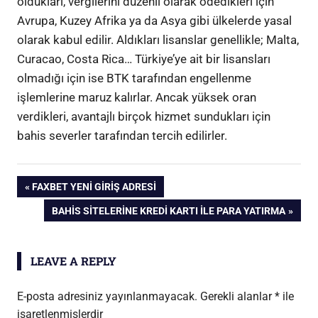
oldukları, vergilerini düzenli olarak ödedikleri için
Avrupa, Kuzey Afrika ya da Asya gibi ülkelerde yasal
olarak kabul edilir. Aldıkları lisanslar genellikle; Malta,
Curacao, Costa Rica… Türkiye’ye ait bir lisansları
olmadığı için ise BTK tarafından engellenme
işlemlerine maruz kalırlar. Ancak yüksek oran
verdikleri, avantajlı birçok hizmet sundukları için
bahis severler tarafından tercih edilirler.
Yazı
PREVIOUS
FAXBET YENI GIRIŞ ADRESI
POST:
NEXT
BAHIS SITELERINE KREDI KARTI İLE PARA YATIRMA
gezinmesi
POST:
LEAVE A REPLY
E-posta adresiniz yayınlanmayacak.
Gerekli alanlar
*
ile
işaretlenmişlerdir