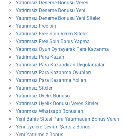
Yatırımsız Deneme Bonusu Veren
Yatirimsiz Deneme Bonusu Yeni
Yatırımsız Deneme Bonusu Yeni Siteler
Yatırımsız Free pin
Yatirimsiz Free Spin Veren Siteler
Yatırımsız Free Spin Bahis Yapma
Yatırımsız Oyun Oynayarak Para Kazanma
Yatirimsiz Para Kazan
Yatırımsız Para Kazandıran Uygulamalar
Yatırımsız Para Kazanma Oyunları
Yatırımsız Para Kazanma Yolları
Yatırımsız Siteler
Yatirimsiz Uyelik Bonusu
Yatırımsız Üyelik Bonusu Veren Siteler
Yatırımsız Whatsapp Bonusları
Yeni Bahis Sitesi Para Yatırmadan Bonus Veren
Yeni Üyelere Çevrim Şartsız Bonus
Yeni Yatirimsiz Bonus