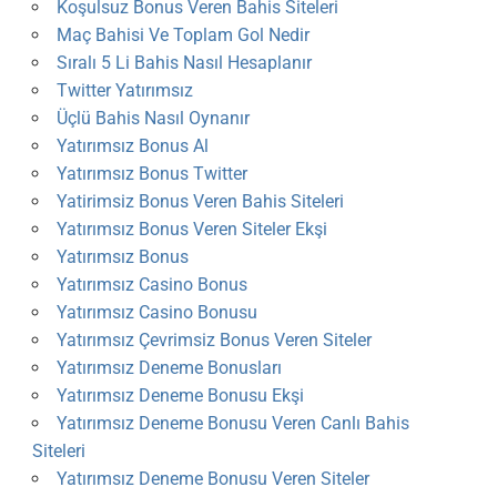
Koşulsuz Bonus Veren Bahis Siteleri
Maç Bahisi Ve Toplam Gol Nedir
Sıralı 5 Li Bahis Nasıl Hesaplanır
Twitter Yatırımsız
Üçlü Bahis Nasıl Oynanır
Yatırımsız Bonus Al
Yatırımsız Bonus Twitter
Yatirimsiz Bonus Veren Bahis Siteleri
Yatırımsız Bonus Veren Siteler Ekşi
Yatırımsız Bonus
Yatırımsız Casino Bonus
Yatırımsız Casino Bonusu
Yatırımsız Çevrimsiz Bonus Veren Siteler
Yatırımsız Deneme Bonusları
Yatırımsız Deneme Bonusu Ekşi
Yatırımsız Deneme Bonusu Veren Canlı Bahis
Siteleri
Yatırımsız Deneme Bonusu Veren Siteler