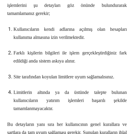
işlemlerini şu detayları göz önünde bulundurarak
tamamlamanız gerekir;
Kullanıcıların kendi adlarına açılmış olan hesapları
kullanıma almasına izin verilmektedir.
Farklı kişilerin bilgileri ile işlem gerçekleştirdiğiniz fark
edildiği anda sistem askıya alınır.
Site tarafından koyulan limitlere uyum sağlamalısınız.
Limitlerin altında ya da üstünde talepte bulunan
kullanıcıların yatırım işlemleri başarılı şekilde
tamamlanmayacaktır.
Bu detayların yanı sıra her kullanıcının genel kurallara ve
şartlara da tam uyum sağlaması gerekir. Sunulan kuralların ihlal