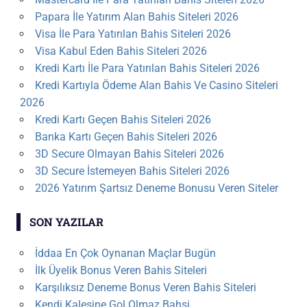
Papara İle Yatırım Alan Bahis Siteleri 2026
Visa İle Para Yatırılan Bahis Siteleri 2026
Visa Kabul Eden Bahis Siteleri 2026
Kredi Kartı İle Para Yatırılan Bahis Siteleri 2026
Kredi Kartıyla Ödeme Alan Bahis Ve Casino Siteleri
2026
Kredi Kartı Geçen Bahis Siteleri 2026
Banka Kartı Geçen Bahis Siteleri 2026
3D Secure Olmayan Bahis Siteleri 2026
3D Secure İstemeyen Bahis Siteleri 2026
2026 Yatırım Şartsız Deneme Bonusu Veren Siteler
SON YAZILAR
İddaa En Çok Oynanan Maçlar Bugün
İlk Üyelik Bonus Veren Bahis Siteleri
Karşılıksız Deneme Bonus Veren Bahis Siteleri
Kendi Kalesine Gol Olmaz Bahsi