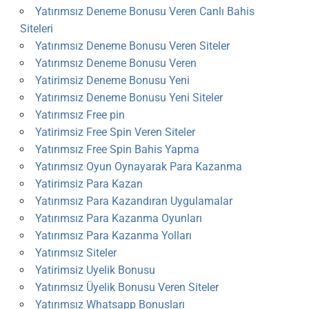
Yatırımsız Deneme Bonusu Veren Canlı Bahis
Siteleri
Yatırımsız Deneme Bonusu Veren Siteler
Yatırımsız Deneme Bonusu Veren
Yatirimsiz Deneme Bonusu Yeni
Yatırımsız Deneme Bonusu Yeni Siteler
Yatırımsız Free pin
Yatirimsiz Free Spin Veren Siteler
Yatırımsız Free Spin Bahis Yapma
Yatırımsız Oyun Oynayarak Para Kazanma
Yatirimsiz Para Kazan
Yatırımsız Para Kazandıran Uygulamalar
Yatırımsız Para Kazanma Oyunları
Yatırımsız Para Kazanma Yolları
Yatırımsız Siteler
Yatirimsiz Uyelik Bonusu
Yatırımsız Üyelik Bonusu Veren Siteler
Yatırımsız Whatsapp Bonusları