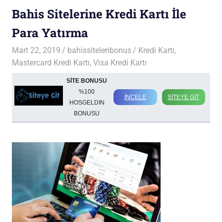
Bahis Sitelerine Kredi Kartı İle
Para Yatırma
Mart 22, 2019
bahissiteleribonus
Kredi Kartı
,
Mastercard Kredi Kartı
,
Visa Kredi Kartı
SİTE BONUSU
%100
İNCELE
SİTEYE GİT
HOSGELDIN
BONUSU