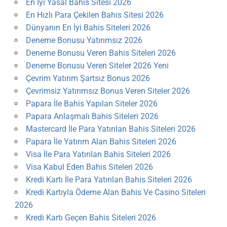
En İyi Yasal Bahis Sitesi 2026
En Hızlı Para Çekilen Bahis Sitesi 2026
Dünyanın En İyi Bahis Siteleri 2026
Deneme Bonusu Yatırımsız 2026
Deneme Bonusu Veren Bahis Siteleri 2026
Deneme Bonusu Veren Siteler 2026 Yeni
Çevrim Yatırım Şartsız Bonus 2026
Çevrimsiz Yatırımsız Bonus Veren Siteler 2026
Papara İle Bahis Yapılan Siteler 2026
Papara Anlaşmalı Bahis Siteleri 2026
Mastercard İle Para Yatırılan Bahis Siteleri 2026
Papara İle Yatırım Alan Bahis Siteleri 2026
Visa İle Para Yatırılan Bahis Siteleri 2026
Visa Kabul Eden Bahis Siteleri 2026
Kredi Kartı İle Para Yatırılan Bahis Siteleri 2026
Kredi Kartıyla Ödeme Alan Bahis Ve Casino Siteleri
2026
Kredi Kartı Geçen Bahis Siteleri 2026