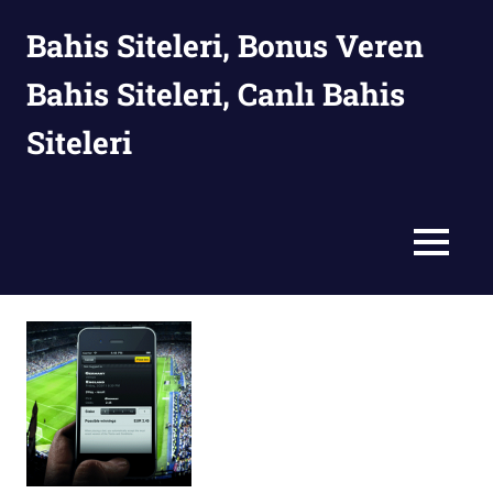
Skip
Bahis Siteleri, Bonus Veren
to
content
Bahis Siteleri, Canlı Bahis
Siteleri
Güvenilir
Bahis
sitelerini
MENU
ve
casino
sitelerinin
listelendiği
sitemizde
bahisle
ilgili
geniş
bilgilerede
ulaşabilirsiniz.