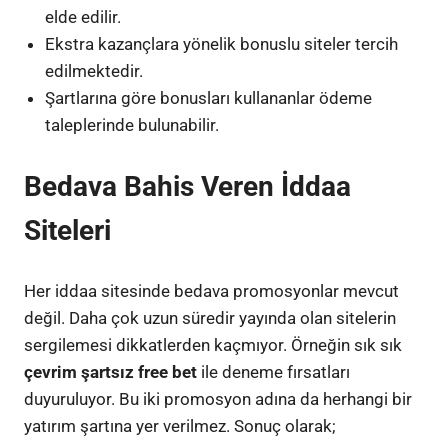
elde edilir.
Ekstra kazançlara yönelik bonuslu siteler tercih
edilmektedir.
Şartlarına göre bonusları kullananlar ödeme
taleplerinde bulunabilir.
Bedava Bahis Veren İddaa
Siteleri
Her iddaa sitesinde bedava promosyonlar mevcut
değil. Daha çok uzun süredir yayında olan sitelerin
sergilemesi dikkatlerden kaçmıyor. Örneğin sık sık
çevrim şartsız free bet
ile deneme fırsatları
duyuruluyor. Bu iki promosyon adına da herhangi bir
yatırım şartına yer verilmez. Sonuç olarak;