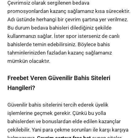
Çevrimsiz olarak sergilenen bedava
promosyonlardan kazanç sağlamanız kısa sürecektir.
Adı üstünde herhangi bir çevrim şartına yer verilmez.
Bu durum bedava bahisleri dilediğiniz şekilde
kullanmanızı sağlar. İster spor isterseniz de canlı
bahislerde temin edebilirsiniz. Böylece bahis
tahminlerinizden fazladan kazanç sağlamanız
mümkün olacaktır.
Freebet Veren Güvenilir Bahis Siteleri
Hangileri?
Güvenilir bahis sitelerini tercih ederek üyelik
işlemlerine geçmek gerekir. Çünkü bu yolla
bahislerden ve bonuslardan elde edilen kazançlar
çekilebilir. Yani para çekme sorunları ile karşı karşıya
kalmazsınız.
Çevrim şartsız free bet
sunan siteler