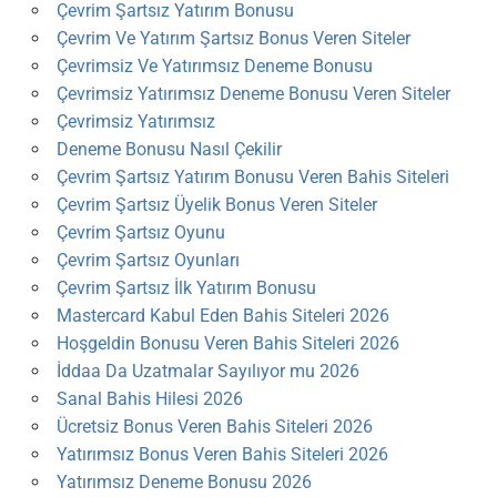
Çevrim Şartsız Yatırım Bonusu
Çevrim Ve Yatırım Şartsız Bonus Veren Siteler
Çevrimsiz Ve Yatırımsız Deneme Bonusu
Çevrimsiz Yatırımsız Deneme Bonusu Veren Siteler
Çevrimsiz Yatırımsız
Deneme Bonusu Nasıl Çekilir
Çevrim Şartsız Yatırım Bonusu Veren Bahis Siteleri
Çevrim Şartsız Üyelik Bonus Veren Siteler
Çevrim Şartsız Oyunu
Çevrim Şartsız Oyunları
Çevrim Şartsız İlk Yatırım Bonusu
Mastercard Kabul Eden Bahis Siteleri 2026
Hoşgeldin Bonusu Veren Bahis Siteleri 2026
İddaa Da Uzatmalar Sayılıyor mu 2026
Sanal Bahis Hilesi 2026
Ücretsiz Bonus Veren Bahis Siteleri 2026
Yatırımsız Bonus Veren Bahis Siteleri 2026
Yatırımsız Deneme Bonusu 2026