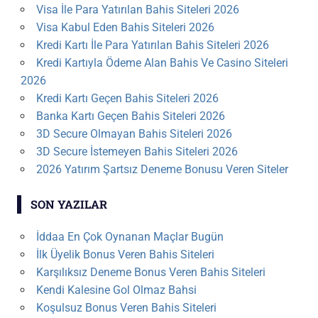
Visa İle Para Yatırılan Bahis Siteleri 2026
Visa Kabul Eden Bahis Siteleri 2026
Kredi Kartı İle Para Yatırılan Bahis Siteleri 2026
Kredi Kartıyla Ödeme Alan Bahis Ve Casino Siteleri
2026
Kredi Kartı Geçen Bahis Siteleri 2026
Banka Kartı Geçen Bahis Siteleri 2026
3D Secure Olmayan Bahis Siteleri 2026
3D Secure İstemeyen Bahis Siteleri 2026
2026 Yatırım Şartsız Deneme Bonusu Veren Siteler
SON YAZILAR
İddaa En Çok Oynanan Maçlar Bugün
İlk Üyelik Bonus Veren Bahis Siteleri
Karşılıksız Deneme Bonus Veren Bahis Siteleri
Kendi Kalesine Gol Olmaz Bahsi
Koşulsuz Bonus Veren Bahis Siteleri