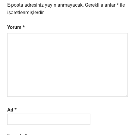
E-posta adresiniz yayınlanmayacak.
Gerekli alanlar
*
ile
işaretlenmişlerdir
Yorum
*
Ad
*