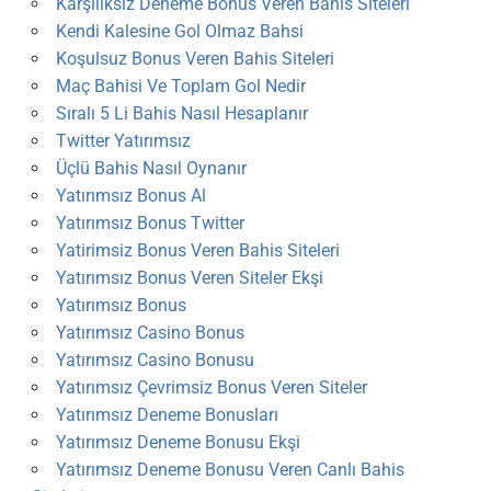
Karşılıksız Deneme Bonus Veren Bahis Siteleri
Kendi Kalesine Gol Olmaz Bahsi
Koşulsuz Bonus Veren Bahis Siteleri
Maç Bahisi Ve Toplam Gol Nedir
Sıralı 5 Li Bahis Nasıl Hesaplanır
Twitter Yatırımsız
Üçlü Bahis Nasıl Oynanır
Yatırımsız Bonus Al
Yatırımsız Bonus Twitter
Yatirimsiz Bonus Veren Bahis Siteleri
Yatırımsız Bonus Veren Siteler Ekşi
Yatırımsız Bonus
Yatırımsız Casino Bonus
Yatırımsız Casino Bonusu
Yatırımsız Çevrimsiz Bonus Veren Siteler
Yatırımsız Deneme Bonusları
Yatırımsız Deneme Bonusu Ekşi
Yatırımsız Deneme Bonusu Veren Canlı Bahis