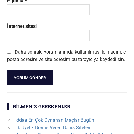
E-posta
*
İnternet sitesi
Daha sonraki yorumlarımda kullanılması için adım, e-
posta adresim ve site adresim bu tarayıcıya kaydedilsin.
BILMENIZ GEREKENLER
İddaa En Çok Oynanan Maçlar Bugün
İlk Üyelik Bonus Veren Bahis Siteleri