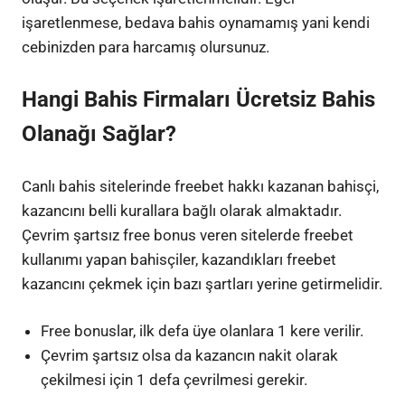
işaretlenmese, bedava bahis oynamamış yani kendi
cebinizden para harcamış olursunuz.
Hangi Bahis Firmaları Ücretsiz Bahis
Olanağı Sağlar?
Canlı bahis sitelerinde freebet hakkı kazanan bahisçi,
kazancını belli kurallara bağlı olarak almaktadır.
Çevrim şartsız free bonus veren sitelerde freebet
kullanımı yapan bahisçiler, kazandıkları freebet
kazancını çekmek için bazı şartları yerine getirmelidir.
Free bonuslar, ilk defa üye olanlara 1 kere verilir.
Çevrim şartsız olsa da kazancın nakit olarak
çekilmesi için 1 defa çevrilmesi gerekir.