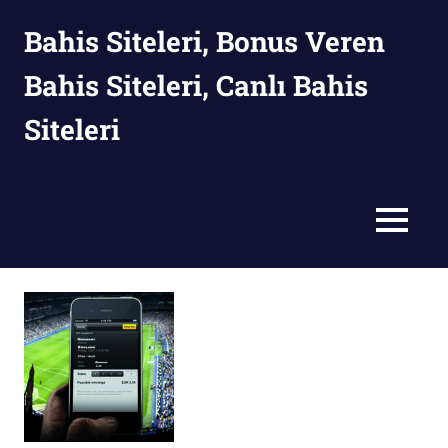
Skip
Bahis Siteleri, Bonus Veren
to
content
Bahis Siteleri, Canlı Bahis
Siteleri
Güvenilir
Bahis
sitelerini
MENU
ve
casino
sitelerinin
listelendiği
sitemizde
bahisle
ilgili
geniş
bilgilerede
ulaşabilirsiniz.