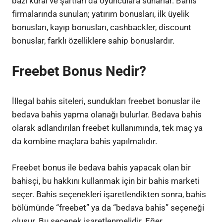
bazı kural ve şartları da oyunculara sunarlar. Bahis
firmalarında sunulan; yatırım bonusları, ilk üyelik
bonusları, kayıp bonusları, cashbackler, discount
bonuslar, farklı özelliklere sahip bonuslardır.
Freebet Bonus Nedir?
İllegal bahis siteleri, sundukları freebet bonuslar ile
bedava bahis yapma olanağı bulurlar. Bedava bahis
olarak adlandırılan freebet kullanımında, tek maç ya
da kombine maçlara bahis yapılmalıdır.
Freebet bonus ile bedava bahis yapacak olan bir
bahisçi, bu hakkını kullanmak için bir bahis marketi
seçer. Bahis seçenekleri işaretlendikten sonra, bahis
bölümünde “freebet” ya da “bedava bahis” seçeneği
oluşur. Bu seçenek işaretlenmelidir. Eğer