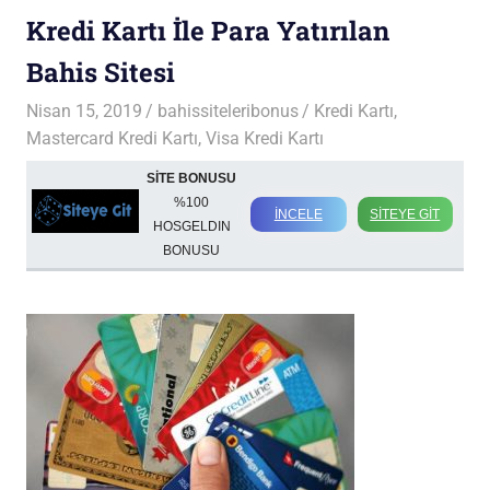
Kredi Kartı İle Para Yatırılan
Bahis Sitesi
Nisan 15, 2019
bahissiteleribonus
Kredi Kartı
,
Mastercard Kredi Kartı
,
Visa Kredi Kartı
SİTE BONUSU
%100
İNCELE
SİTEYE GİT
HOSGELDIN
BONUSU