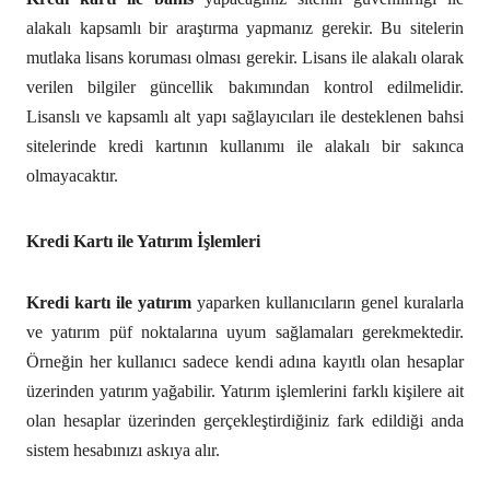
alakalı kapsamlı bir araştırma yapmanız gerekir. Bu sitelerin
mutlaka lisans koruması olması gerekir. Lisans ile alakalı olarak
verilen bilgiler güncellik bakımından kontrol edilmelidir.
Lisanslı ve kapsamlı alt yapı sağlayıcıları ile desteklenen bahsi
sitelerinde kredi kartının kullanımı ile alakalı bir sakınca
olmayacaktır.
Kredi Kartı ile Yatırım İşlemleri
Kredi kartı ile yatırım
yaparken kullanıcıların genel kuralarla
ve yatırım püf noktalarına uyum sağlamaları gerekmektedir.
Örneğin her kullanıcı sadece kendi adına kayıtlı olan hesaplar
üzerinden yatırım yağabilir. Yatırım işlemlerini farklı kişilere ait
olan hesaplar üzerinden gerçekleştirdiğiniz fark edildiği anda
sistem hesabınızı askıya alır.