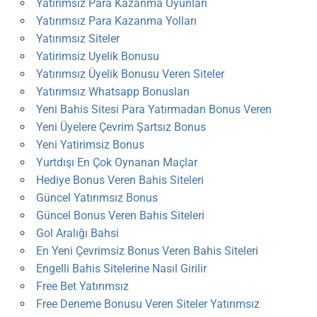
Yatırımsız Para Kazanma Oyunları
Yatırımsız Para Kazanma Yolları
Yatırımsız Siteler
Yatirimsiz Uyelik Bonusu
Yatırımsız Üyelik Bonusu Veren Siteler
Yatırımsız Whatsapp Bonusları
Yeni Bahis Sitesi Para Yatırmadan Bonus Veren
Yeni Üyelere Çevrim Şartsız Bonus
Yeni Yatirimsiz Bonus
Yurtdışı En Çok Oynanan Maçlar
Hediye Bonus Veren Bahis Siteleri
Güncel Yatırımsız Bonus
Güncel Bonus Veren Bahis Siteleri
Gol Aralığı Bahsi
En Yeni Çevrimsiz Bonus Veren Bahis Siteleri
Engelli Bahis Sitelerine Nasıl Girilir
Free Bet Yatırımsız
Free Deneme Bonusu Veren Siteler Yatırımsız