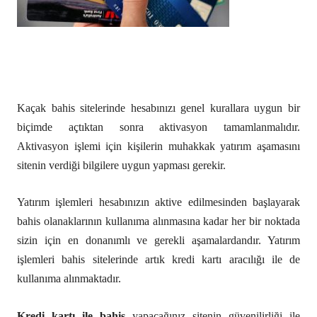
Kredi Kartı
İle Para Yatırılan Bahis Sitesi
Kaçak bahis sitelerinde hesabınızı genel kurallara uygun bir
biçimde açtıktan sonra aktivasyon tamamlanmalıdır.
Aktivasyon işlemi için kişilerin muhakkak yatırım aşamasını
sitenin verdiği bilgilere uygun yapması gerekir.
Yatırım işlemleri hesabınızın aktive edilmesinden başlayarak
bahis olanaklarının kullanıma alınmasına kadar her bir noktada
sizin için en donanımlı ve gerekli aşamalardandır. Yatırım
işlemleri bahis sitelerinde artık kredi kartı aracılığı ile de
kullanıma alınmaktadır.
Kredi kartı ile bahis
yapacağınız sitenin güvenilirliği ile