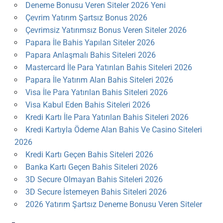
Deneme Bonusu Veren Siteler 2026 Yeni
Çevrim Yatırım Şartsız Bonus 2026
Çevrimsiz Yatırımsız Bonus Veren Siteler 2026
Papara İle Bahis Yapılan Siteler 2026
Papara Anlaşmalı Bahis Siteleri 2026
Mastercard İle Para Yatırılan Bahis Siteleri 2026
Papara İle Yatırım Alan Bahis Siteleri 2026
Visa İle Para Yatırılan Bahis Siteleri 2026
Visa Kabul Eden Bahis Siteleri 2026
Kredi Kartı İle Para Yatırılan Bahis Siteleri 2026
Kredi Kartıyla Ödeme Alan Bahis Ve Casino Siteleri
2026
Kredi Kartı Geçen Bahis Siteleri 2026
Banka Kartı Geçen Bahis Siteleri 2026
3D Secure Olmayan Bahis Siteleri 2026
3D Secure İstemeyen Bahis Siteleri 2026
2026 Yatırım Şartsız Deneme Bonusu Veren Siteler