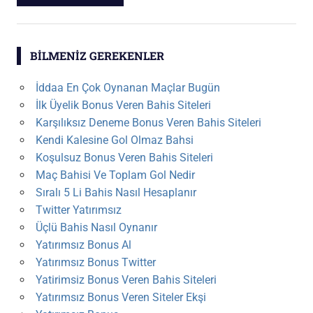
BILMENIZ GEREKENLER
İddaa En Çok Oynanan Maçlar Bugün
İlk Üyelik Bonus Veren Bahis Siteleri
Karşılıksız Deneme Bonus Veren Bahis Siteleri
Kendi Kalesine Gol Olmaz Bahsi
Koşulsuz Bonus Veren Bahis Siteleri
Maç Bahisi Ve Toplam Gol Nedir
Sıralı 5 Li Bahis Nasıl Hesaplanır
Twitter Yatırımsız
Üçlü Bahis Nasıl Oynanır
Yatırımsız Bonus Al
Yatırımsız Bonus Twitter
Yatirimsiz Bonus Veren Bahis Siteleri
Yatırımsız Bonus Veren Siteler Ekşi