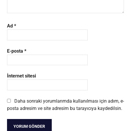
Ad
*
E-posta
*
İnternet sitesi
Daha sonraki yorumlarımda kullanılması için adım, e-
posta adresim ve site adresim bu tarayıcıya kaydedilsin.