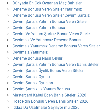
Dünyada En Çok Oynanan Maç Bahisleri
Deneme Bonusu Veren Siteler Yatırımsız
Deneme Bonusu Veren Siteler Çevrim Şartsız
Çevrim Şartsız Yatırım Bonusu Veren Siteler
Çevrim Şartsız Yatırım Bonusu
Çevrim Ve Yatırım Şartsız Bonus Veren Siteler
Çevrimsiz Ve Yatırımsız Deneme Bonusu
Çevrimsiz Yatırımsız Deneme Bonusu Veren Siteler
Çevrimsiz Yatırımsız
Deneme Bonusu Nasıl Çekilir
Çevrim Şartsız Yatırım Bonusu Veren Bahis Siteleri
Çevrim Şartsız Üyelik Bonus Veren Siteler
Çevrim Şartsız Oyunu
Çevrim Şartsız Oyunları
Çevrim Şartsız İlk Yatırım Bonusu
Mastercard Kabul Eden Bahis Siteleri 2026
Hoşgeldin Bonusu Veren Bahis Siteleri 2026
İddaa Da Uzatmalar Sayılıyor mu 2026