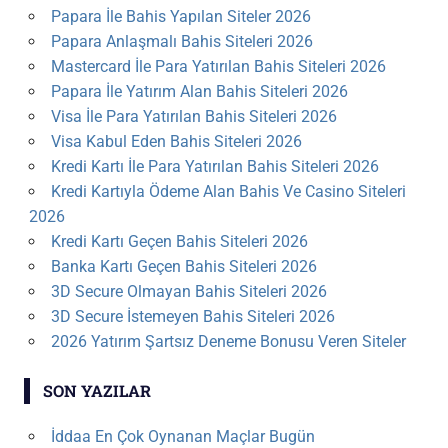
Papara İle Bahis Yapılan Siteler 2026
Papara Anlaşmalı Bahis Siteleri 2026
Mastercard İle Para Yatırılan Bahis Siteleri 2026
Papara İle Yatırım Alan Bahis Siteleri 2026
Visa İle Para Yatırılan Bahis Siteleri 2026
Visa Kabul Eden Bahis Siteleri 2026
Kredi Kartı İle Para Yatırılan Bahis Siteleri 2026
Kredi Kartıyla Ödeme Alan Bahis Ve Casino Siteleri
2026
Kredi Kartı Geçen Bahis Siteleri 2026
Banka Kartı Geçen Bahis Siteleri 2026
3D Secure Olmayan Bahis Siteleri 2026
3D Secure İstemeyen Bahis Siteleri 2026
2026 Yatırım Şartsız Deneme Bonusu Veren Siteler
SON YAZILAR
İddaa En Çok Oynanan Maçlar Bugün