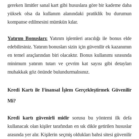
gereken limitler sanal kart gibi hususlara göre bir kademe daha
yüksek olsa da kullanım alanındaki pratiklik bu durumun
kompanse edilmesini mümkün kılar.
Yatırım Bonusları:
Yatırım işlemleri aracılığı ile bonus elde
edebilirsiniz. Yatırım bonusları sizin için güvenilir ek kazanımın
en temel araçlarından biri olacaktır. Bonus kullanımı sırasında
minimum yatırım tutarı ve çevrim kat sayısı gibi detayları
muhakkak göz önünde bulundurmalısınız.
Kredi Kartı ile Finansal İşlem Gerçekleştirmek Güvenilir
Mi?
Kredi kartı güvenirli midir
sorusu bu yöntemi ilk defa
kullanacak olan kişiler tarafından en sık dikle getirilen hususlar
arasında yer alır. Kişilerin seçmiş oldukları bahsi sitesi güvenilir