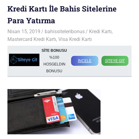
Kredi Kartı İle Bahis Sitelerine
Para Yatırma
Nisan 15, 2019
bahissiteleribonus
Kredi Kartı
,
Mastercard Kredi Kartı
,
Visa Kredi Kartı
SİTE BONUSU
%100
İNCELE
SİTEYE GİT
HOSGELDIN
BONUSU
Kredi Kartı