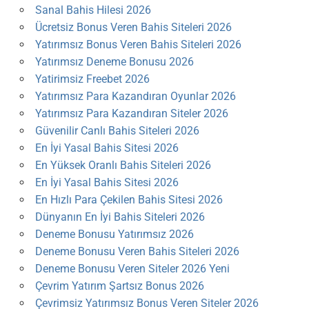
Sanal Bahis Hilesi 2026
Ücretsiz Bonus Veren Bahis Siteleri 2026
Yatırımsız Bonus Veren Bahis Siteleri 2026
Yatırımsız Deneme Bonusu 2026
Yatirimsiz Freebet 2026
Yatırımsız Para Kazandıran Oyunlar 2026
Yatırımsız Para Kazandıran Siteler 2026
Güvenilir Canlı Bahis Siteleri 2026
En İyi Yasal Bahis Sitesi 2026
En Yüksek Oranlı Bahis Siteleri 2026
En İyi Yasal Bahis Sitesi 2026
En Hızlı Para Çekilen Bahis Sitesi 2026
Dünyanın En İyi Bahis Siteleri 2026
Deneme Bonusu Yatırımsız 2026
Deneme Bonusu Veren Bahis Siteleri 2026
Deneme Bonusu Veren Siteler 2026 Yeni
Çevrim Yatırım Şartsız Bonus 2026
Çevrimsiz Yatırımsız Bonus Veren Siteler 2026