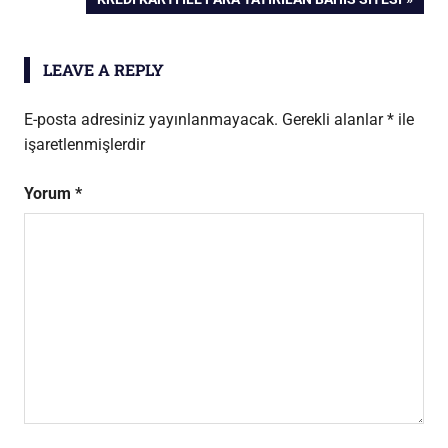
gezinmesi
POST:
LEAVE A REPLY
E-posta adresiniz yayınlanmayacak.
Gerekli alanlar
*
ile
işaretlenmişlerdir
Yorum
*