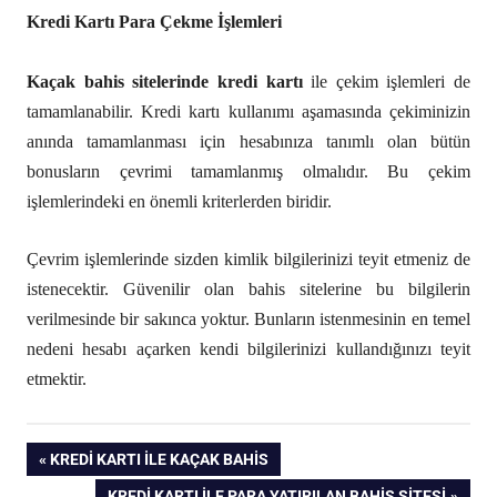
Kredi Kartı Para Çekme İşlemleri
Kaçak bahis sitelerinde kredi kartı
ile çekim işlemleri de
tamamlanabilir. Kredi kartı kullanımı aşamasında çekiminizin
anında tamamlanması için hesabınıza tanımlı olan bütün
bonusların çevrimi tamamlanmış olmalıdır. Bu çekim
işlemlerindeki en önemli kriterlerden biridir.
Çevrim işlemlerinde sizden kimlik bilgilerinizi teyit etmeniz de
istenecektir. Güvenilir olan bahis sitelerine bu bilgilerin
verilmesinde bir sakınca yoktur. Bunların istenmesinin en temel
nedeni hesabı açarken kendi bilgilerinizi kullandığınızı teyit
etmektir.
Yazı
PREVIOUS
KREDI KARTI ILE KAÇAK BAHIS
POST:
NEXT
KREDI KARTI İLE PARA YATIRILAN BAHIS SITESI