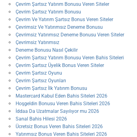
Çevrim Şartsız Yatırım Bonusu Veren Siteler
Çevrim Şartsız Yatırım Bonusu
Çevrim Ve Yatırım Şartsız Bonus Veren Siteler
Çevrimsiz Ve Yatırımsız Deneme Bonusu
Çevrimsiz Yatırımsız Deneme Bonusu Veren Siteler
Çevrimsiz Yatırımsız
Deneme Bonusu Nasıl Çekilir
Çevrim Şartsız Yatırım Bonusu Veren Bahis Siteleri
Çevrim Şartsız Üyelik Bonus Veren Siteler
Çevrim Şartsız Oyunu
Çevrim Şartsız Oyunları
Çevrim Şartsız İlk Yatırım Bonusu
Mastercard Kabul Eden Bahis Siteleri 2026
Hoşgeldin Bonusu Veren Bahis Siteleri 2026
İddaa Da Uzatmalar Sayılıyor mu 2026
Sanal Bahis Hilesi 2026
Ücretsiz Bonus Veren Bahis Siteleri 2026
Yatırımsız Bonus Veren Bahis Siteleri 2026