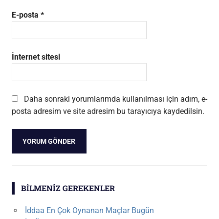
E-posta
*
İnternet sitesi
Daha sonraki yorumlarımda kullanılması için adım, e-
posta adresim ve site adresim bu tarayıcıya kaydedilsin.
BILMENIZ GEREKENLER
İddaa En Çok Oynanan Maçlar Bugün