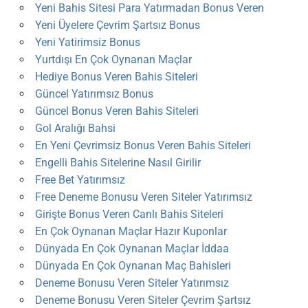
Yeni Bahis Sitesi Para Yatırmadan Bonus Veren
Yeni Üyelere Çevrim Şartsız Bonus
Yeni Yatirimsiz Bonus
Yurtdışı En Çok Oynanan Maçlar
Hediye Bonus Veren Bahis Siteleri
Güncel Yatırımsız Bonus
Güncel Bonus Veren Bahis Siteleri
Gol Aralığı Bahsi
En Yeni Çevrimsiz Bonus Veren Bahis Siteleri
Engelli Bahis Sitelerine Nasıl Girilir
Free Bet Yatırımsız
Free Deneme Bonusu Veren Siteler Yatırımsız
Girişte Bonus Veren Canlı Bahis Siteleri
En Çok Oynanan Maçlar Hazır Kuponlar
Dünyada En Çok Oynanan Maçlar İddaa
Dünyada En Çok Oynanan Maç Bahisleri
Deneme Bonusu Veren Siteler Yatırımsız
Deneme Bonusu Veren Siteler Çevrim Şartsız