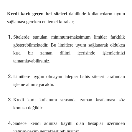
Kredi kartı geçen bet siteleri
dahilinde kullanıcıların uyum
sağlaması gereken en temel kurallar;
Sitelerde sunulan minimum/maksimum limitler farklılık
gösterebilmektedir. Bu limitlere uyum sağlanarak oldukça
kısa bir zaman dilimi içerisinde işlemlerinizi
tamamlayabilirsiniz.
Limitlere uygun olmayan talepler bahis siteleri tarafından
işleme alınmayacaktır.
Kredi kartı kullanımı sırasında zaman kısıtlaması söz
konusu değildir.
Sadece kendi adınıza kayıtlı olan hesaplar üzerinden
yatırım/çekim gerçekleştirebilirsiniz.