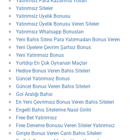
Yatırımsız Para Kazanma Yolları
Yatırımsız Siteler
Yatirimsiz Uyelik Bonusu
Yatırımsız Üyelik Bonusu Veren Siteler
Yatırımsız Whatsapp Bonusları
Yeni Bahis Sitesi Para Yatırmadan Bonus Veren
Yeni Üyelere Çevrim Şartsız Bonus
Yeni Yatirimsiz Bonus
Yurtdışı En Çok Oynanan Maçlar
Hediye Bonus Veren Bahis Siteleri
Güncel Yatırımsız Bonus
Güncel Bonus Veren Bahis Siteleri
Gol Aralığı Bahsi
En Yeni Çevrimsiz Bonus Veren Bahis Siteleri
Engelli Bahis Sitelerine Nasıl Girilir
Free Bet Yatırımsız
Free Deneme Bonusu Veren Siteler Yatırımsız
Girişte Bonus Veren Canlı Bahis Siteleri