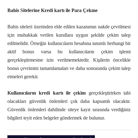
Bahis Sitelerine Kredi kartı ile Para Çekme
Bahis siteleri üzerinden elde edilen kazanımın nakde çevrilmesi
için muhakkak verilen kurallara uygun şekilde çekim talep
edilmelidir. Örneğin kullanıcıların hesabına tanımlı herhangi bir
aktif bonus varsa bu kullanıcıların çekim işlemi
gerçekleştirmesine izin verilmemektedir. Kişilerin öncelikle
bonus çevrimini tamamlamaları ve daha sonrasında çekim talep
etmeleri gerekir.
Kullanıcıların kredi kartı ile çekim
gerçekleştirirken tabi
olacakları güvenlik önlemleri çok daha kapsamlı olacaktır.
Güvenlik önlemleri dahilinde siteye kayıt sırasında verdiğiniz
bilgileri teyit eden belgeler göndermek de bulunur.